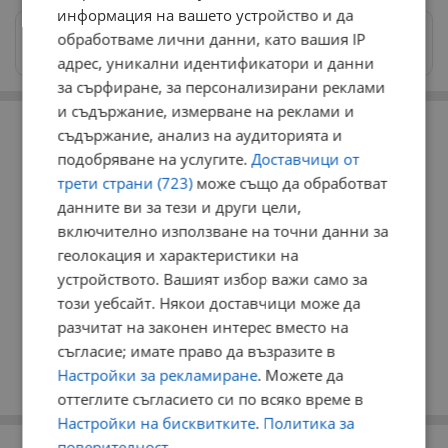
информация на вашето устройство и да
Изпращайте снимки и информация на
обработваме лични данни, като вашия IP
news@dunavmost.com
адрес, уникални идентификатори и данни
за сърфиране, за персонализирани реклами
и съдържание, измерване на реклами и
РЕКЛАМА
съдържание, анализ на аудиторията и
подобряване на услугите.
Доставчици от
трети страни (723)
може също да обработват
данните ви за тези и други цели,
включително използване на точни данни за
геолокация и характеристики на
устройството. Вашият избор важи само за
този уебсайт. Някои доставчици може да
разчитат на законен интерес вместо на
съгласие; имате право да възразите в
Настройки за рекламиране
. Можете да
оттеглите съгласието си по всяко време в
Настройки на бисквитките
.
Политика за
поверителност
РЕКЛАМА