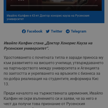
Ивайло Калфин е 43-ят Доктор хонорис кауза на Русенския
университет
Facebook
Twitter
Telegram
Ивайло Калфин стана „Доктор Хонорис Кауза на
Русенския университет“.
Удостояването с почетната титла е заради приноса му
към развитието на висшето училище, утвърждаването
на партньорството между университета и Агенцията
по заетостта и укрепването на връзките с бизнеса за
по-добра реализация на студентите, информира Кис
13.
Преди началото на тържествената церемония, Ивайло
Калфин не скри вълнението си и заяви, че за него е
чест да получи това признание от Русенския