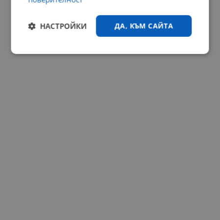
НАСТРОЙКИ
ДА, КЪМ САЙТА
Строго
Ефективност
необходимо
Таргетиране
Функционалност
Некласифицирани
Строго необходимо
Ефективност