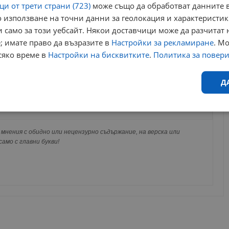
и от трети страни (723)
може също да обработват данните в
 използване на точни данни за геолокация и характеристик
 само за този уебсайт. Някои доставчици може да разчитат 
; имате право да възразите в
Настройки за рекламиране
. М
сяко време в
Настройки на бисквитките
.
Политика за повер
Д
за да оставите анонимен коментар или да гласувате
акаунт.
Ефективност
Таргетиране
Функционалност
Н
ви ще бъде публикуван анонимно под псевдонима който сте
 Никаква лична информация за вас няма да бъде
мнения с обидно или нецензурно съдържание, на верска или
ги потребители.
амо с главни букви!
еобходимо
Ефективност
Таргетиране
Функционалност
Неклас
исквитки позволяват основната функционалност на уебсайта, като потребителско
не може да се използва правилно без строго необходими бисквитки.