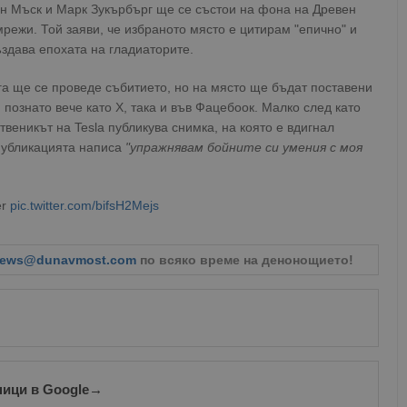
н Мъск и Марк Зукърбърг ще се състои на фона на Древен
режи. Той заяви, че избраното място е цитирам "епично" и
здава епохата на гладиаторите.
га ще се проведе събитието, но на място ще бъдат поставени
r, познато вече като Х, така и във Фацебоок. Малко след като
твеникът на Tesla публикува снимка, на която е вдигнал
 публикацията написа
"упражнявам бойните си умения с моя
er
pic.twitter.com/bifsH2Mejs
ews@dunavmost.com
по всяко време на денонощието!
ници в Google
→