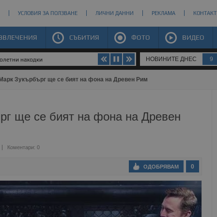
УСЛОВИЯ ЗА ПОЛЗВАНЕ
ЛИЧНИ ДАННИ
РЕКЛАМА
КОНТАКТ
ЗВЛЕЧЕНИЯ
СЪБИТИЯ
ФОТО
ВИДЕО
НОВИНИТЕ ДНЕС
9
долетни находки
Марк Зукърбърг ще се бият на фона на Древен Рим
рг ще се бият на фона на Древен
Коментари: 0
0
ОДОБРЯВАМ