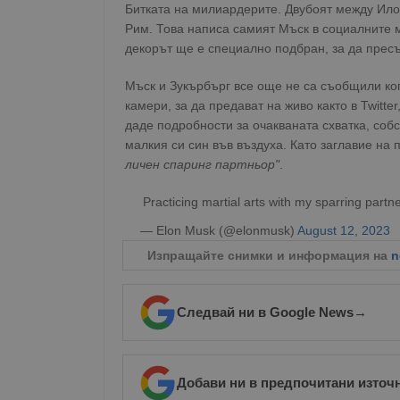
Битката на милиардерите. Двубоят между Ило
Рим. Това написа самият Мъск в социалните м
декорът ще е специално подбран, за да пресъ
Мъск и Зукърбърг все още не са съобщили ко
камери, за да предават на живо както в Twitte
даде подробности за очакваната схватка, собс
малкия си син във въздуха. Като заглавие на
личен спаринг партньор"
.
Practicing martial arts with my sparring partn
— Elon Musk (@elonmusk)
August 12, 2023
Изпращайте снимки и информация на
n
Следвай ни в Google News
→
Добави ни в предпочитани източ