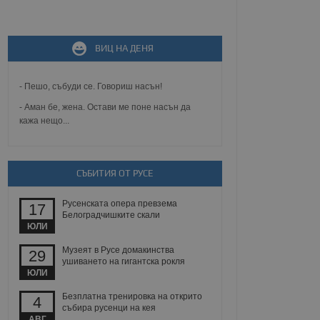
не, зададена от уеб
ВИЦ НА ДЕНЯ
 ASP.NET MVC
спре неразрешеното
т, известно като
тове. Той не съдържа
- Пешо, събуди се. Говориш насън!
щожава при затваряне
- Аман бе, жена. Остави ме поне насън да
кажа нещо...
ение на съгласието на
ст за тяхното
а данни за съгласието
ични политики и
антира, че техните
 сесии.
СЪБИТИЯ ОТ РУСЕ
аничаване между хората
а, за да се правят
Русенската опера превзема
17
хния уебсайт.
Белоградчишките скали
ЮЛИ
сигнализира на
Музеят в Русе домакинства
29
 на бисквитките,
ушиването на гигантска рокля
а съответствие и
ЮЛИ
ндарти и
Безплатна тренировка на открито
4
ck и предоставя
събира русенци на кея
требител използва
АВГ