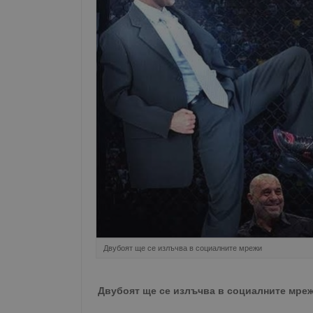
Двубоят ще се излъчва в социалните мрежи
Двубоят ще се излъчва в социалните мре