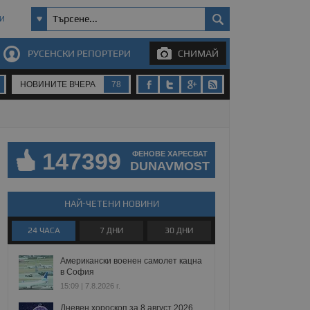
И
РУСЕНСКИ РЕПОРТЕРИ
СНИМАЙ
НОВИНИТЕ ВЧЕРА
78
147399
ФЕНОВЕ ХАРЕСВАТ
DUNAVMOST
НАЙ-ЧЕТЕНИ НОВИНИ
24 ЧАСА
7 ДНИ
30 ДНИ
Американски военен самолет кацна
в София
15:09 | 7.8.2026 г.
Дневен хороскоп за 8 август 2026