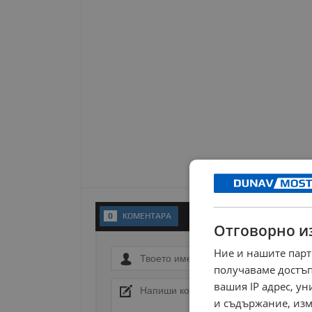
0
KОМЕНТАРA
Отговорно и
Ние и нашите парт
получаваме достъп
вашия IP адрес, у
и съдържание, изм