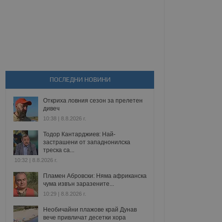
ПОСЛЕДНИ НОВИНИ
Откриха ловния сезон за прелетен
дивеч
10:38 | 8.8.2026 г.
Тодор Кантарджиев: Най-
застрашени от западнонилска
треска са...
10:32 | 8.8.2026 г.
Пламен Абровски: Няма африканска
чума извън заразените...
10:29 | 8.8.2026 г.
Необичайни плажове край Дунав
вече привличат десетки хора