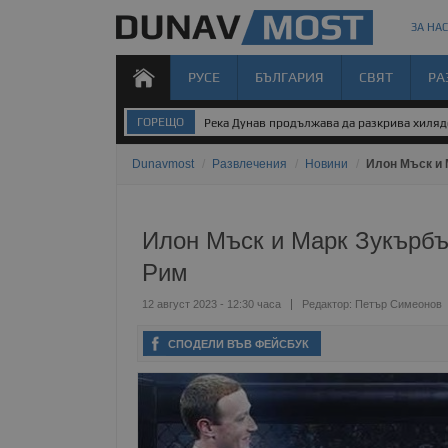
ЗА НАС
РУСЕ
БЪЛГАРИЯ
СВЯТ
РА
ГОРЕЩО
Река Дунав продължава да разкрива хиля
Dunavmost
/
Развлечения
/
Новини
/
Илон Мъск и 
Илон Мъск и Марк Зукърбъ
Рим
12 август 2023 - 12:30 часа
Редактор:
Петър Симеонов
СПОДЕЛИ ВЪВ ФЕЙСБУК