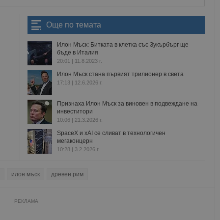
Още по темата
Илон Мъск: Битката в клетка със Зукърбърг ще
бъде в Италия
20:01 | 11.8.2023 г.
Илон Мъск стана първият трилионер в света
17:13 | 12.6.2026 г.
Признаха Илон Мъск за виновен в подвеждане на
инвеститори
10:06 | 21.3.2026 г.
SpaceX и xAI се сливат в технологичен
мегаконцерн
10:28 | 3.2.2026 г.
илон мъск
древен рим
РЕКЛАМА