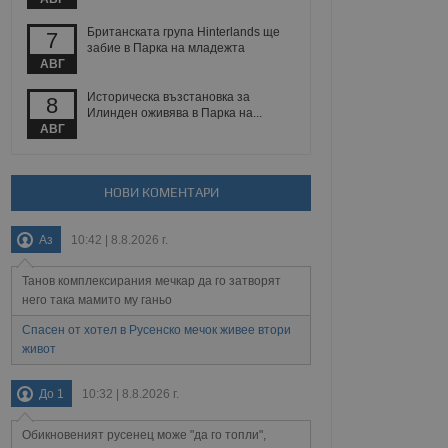
йният потребител може
 уебсайт.
Британската група Hinterlands ще
7
забие в Парка на младежта
АВГ
Описание
Историческа възстановка за
8
Илинден оживява в Парка на...
АВГ
ребителски
елското поведение и
раници на сайта. Тя
яване на сайта. Тя
не на прегледи на
формация, която е
взаимодействат с
нкционалност в целия
прекарано на
НОВИ КОМЕНТАРИ
редпочитанията на
 сайтове; тя може
остта на социалните
тора на сайта.
използва новата или
Аз
10:42 | 8.8.2026 г.
елски взаимодействия
нето и потребителския
Танов комплексирания мечкар да го затворят
него така мамито му ганьо
рез събиране на данни
 помага за
Спасен от хотел в Русенско мечок живее втори
отребителите се
живот
тапите на тестване.
тистически данни,
До 1
10:32 | 8.8.2026 г.
 броя на посещенията,
 са били заредени.
елския опит.
Обикновеният русенец може "да го топли",