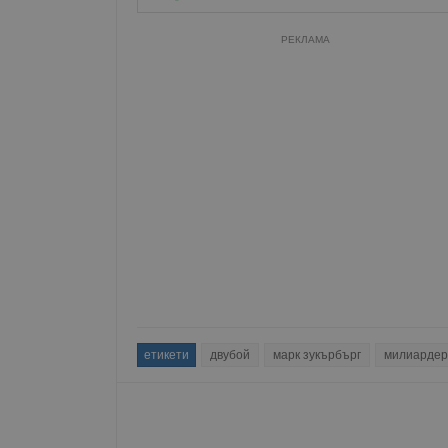
РЕКЛАМА
етикети
двубой
марк зукърбърг
милиардер