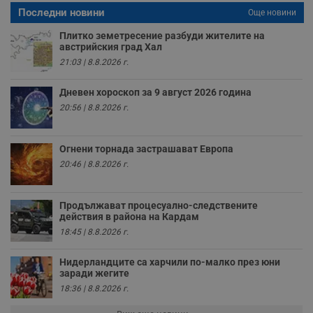
с
Последни новини
а
Още новини
р
у
Плитко земетресение разбуди жителите на
з
австрийския град Хал
з
п
21:03 | 8.8.2026 г.
ASP.NET_SessionId
Сесия
Т
Microsoft
с
Дневен хороскоп за 9 август 2026 година
Corporation
D
www.dunavmost.com
20:56 | 8.8.2026 г.
п
и
т
к
Огнени торнада застрашават Европа
п
и
20:46 | 8.8.2026 г.
у
р
к
п
Продължават процесуално-следствените
д
действия в района на Кардам
д
п
18:45 | 8.8.2026 г.
у
Нидерландците са харчили по-малко през юни
заради жегите
18:36 | 8.8.2026 г.
Доставчик
/
Валиден
Валиден
Име
Име
Доставчик
/
Домейн
Описание
Описание
Домейн
Доставчик
/
до
Валиден
до