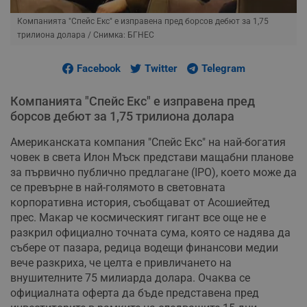
Компанията "Спейс Екс" е изправена пред борсов дебют за 1,75
трилиона долара
/ Снимка: БГНЕС
Facebook
Twitter
Telegram
Компанията "Спейс Екс" е изправена пред
борсов дебют за 1,75 трилиона долара
Американската компания "Спейс Екс" на най-богатия
човек в света Илон Мъск представи мащабни планове
за първично публично предлагане (IPO), което може да
се превърне в най-голямото в световната
корпоративна история, съобщават от Асошиейтед
прес. Макар че космическият гигант все още не е
разкрил официално точната сума, която се надява да
събере от пазара, редица водещи финансови медии
вече разкриха, че целта е привличането на
внушителните 75 милиарда долара. Очаква се
официалната оферта да бъде представена пред