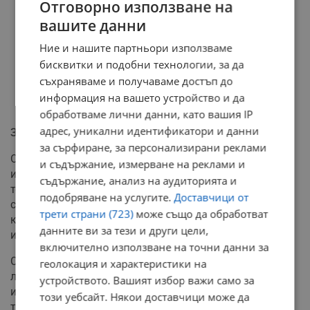
Отговорно използване на
вашите данни
Ние и нашите партньори използваме
бисквитки и подобни технологии, за да
съхраняваме и получаваме достъп до
информация на вашето устройство и да
обработваме лични данни, като вашия IP
адрес, уникални идентификатори и данни
Залогът върху изкуствения интелект
за сърфиране, за персонализирани реклами
От Ройтерс посочват, че компанията на Илон Мъск
и съдържание, измерване на реклами и
изцяло залага бъдещето си върху развитието на нови
съдържание, анализ на аудиторията и
технологии. Основните финансови потоци в момента
подобряване на услугите.
Доставчици от
се изливат в разработването на следващо поколение
трети страни (723)
може също да обработват
космически ракети и дълбока интеграция на
данните ви за тези и други цели,
изкуствения интелект (ИИ).
включително използване на точни данни за
Според прогнозите на пазарните експерти, успешното
геолокация и характеристики на
листване на борсата може да доведе до първия в
устройството. Вашият избор важи само за
историята корпоративен дебют със стойност над 1
този уебсайт. Някои доставчици може да
трилион долара. При успешен ход на продажбите