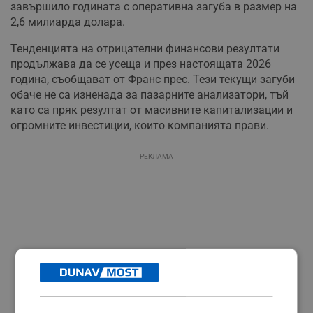
завършило годината с оперативна загуба в размер на
2,6 милиарда долара.
Тенденцията на отрицателни финансови резултати
продължава да се усеща и през настоящата 2026
година, съобщават от Франс прес. Тези текущи загуби
обаче не са изненада за пазарните анализатори, тъй
като са пряк резултат от масивните капитализации и
огромните инвестиции, които компанията прави.
РЕКЛАМА