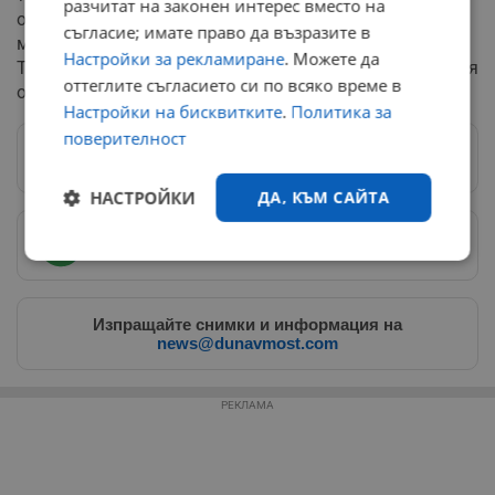
разчитат на законен интерес вместо на
общата пазарна стойност на космическата компания
съгласие; имате право да възразите в
може да достигне рекордните 1,75 трилиона долара.
Настройки за рекламиране
. Можете да
Този финансов скок би превърнал Илон Мъск в първия
оттеглите съгласието си по всяко време в
официален трилионер в човешката история.
Настройки на бисквитките
.
Политика за
поверителност
Следвай ни в Google News
→
НАСТРОЙКИ
ДА, КЪМ САЙТА
Предпочитани източници
→
Строго
Ефективност
необходимо
Изпращайте снимки и информация на
news@dunavmost.com
Таргетиране
Функционалност
РЕКЛАМА
Некласифицирани