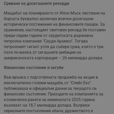
Сриване на досегашните рекорди
Мащабът на планираното от Илон Мъск листване на
борсата буквално засенчва всички досегашни
исторически постижения на финансовите пазари. За
сравнение, настоящият световен рекорд бе поставен
преди седем години от саудитската държавна
петролна компания "Сауди Арамко". Тогава
петролният гигант успя да събере сума, която е три
пъти по-малка от сегашните амбиции на
американската корпорация – 26 милиарда долара.
Финансово състояние и загуби
Във връзка с подготвяната продажба на акции в
изключително големи мащаби, от "Спейс Екс"
публикуваха и официални данни за текущото си
финансово състояние. Приходите на компанията за
космически ракети за изминалата 2025 година
възлизат на 18,7 милиарда долара. Въпреки
сериозните постъпления обаче, дружеството е