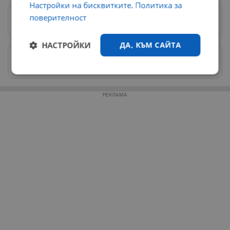
Настройки на бисквитките
.
Политика за
поверителност
Предпочитани източници
→
НАСТРОЙКИ
ДА, КЪМ САЙТА
Изпращайте снимки и информация на
news@dunavmost.com
Строго
Ефективност
необходимо
РЕКЛАМА
Таргетиране
Функционалност
Некласифицирани