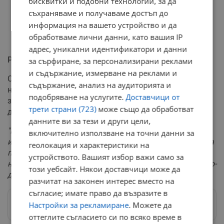
бисквитки и подобни технологии, за да
съхраняваме и получаваме достъп до
информация на вашето устройство и да
обработваме лични данни, като вашия IP
адрес, уникални идентификатори и данни
Реалната инфлация
за сърфиране, за персонализирани реклами
и съдържание, измерване на реклами и
Според Илияна Йотова мерките трябва да се развият
съдържание, анализ на аудиторията и
на няколко етапа, включително и чрез задължителни
подобряване на услугите.
Доставчици от
законодателни промени за контрол по веригата на
трети страни (723)
може също да обработват
доставките.
данните ви за тези и други цели,
"Първата задача според мен на правителството е да
включително използване на точни данни за
изнесе реалните данни и за инфлацията – и с колко на
геолокация и характеристики на
практика поскъпва животът на българина. Нямаме
устройството. Вашият избор важи само за
нужда от това да се самозалъгваме, нека да видим по-
този уебсайт. Някои доставчици може да
добре истината, такава каквато е"
, категорична бе тя.
разчитат на законен интерес вместо на
съгласие; имате право да възразите в
Настройки за рекламиране
. Можете да
Следвай ни в Google News
→
оттеглите съгласието си по всяко време в