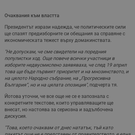
Очаквания към властта
Президентът изрази надежда, че политическите сили
ще спазят предизборните си обещания за справяне с
икономическата тежест върху домакинствата.
"Не допускам, че сме свидетели на поредния
популистки ход. Още повече всички участници в
изборите недвусмислено заявяваха, че след 19 април
това ще бъде първият приоритет и на мнозинството, и
на цялото Народно събрание, на „Прогресивна
България“, но и на цялата опозиция"
, подчерта тя.
Йотова уточни, че все още не се е запознала с
конкретните текстове, които управляващите ще
внесат, но настоява за сериозна и задълбочена
дискусия.
"Това, което очаквам от днес нататък, тъй като
пакетът още не е представен от правителството, е една