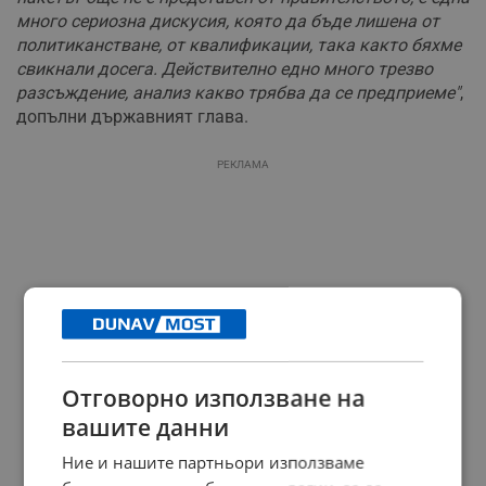
много сериозна дискусия, която да бъде лишена от
политиканстване, от квалификации, така както бяхме
свикнали досега. Действително едно много трезво
разсъждение, анализ какво трябва да се предприеме"
,
допълни държавният глава.
РЕКЛАМА
Отговорно използване на
вашите данни
Ние и нашите партньори използваме