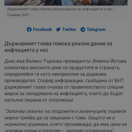
Държавният глава поиска реални данни за инфлацията у нас
/
Снимка: БНТ
Facebook
Twitter
Telegram
Държавният глава поиска реални данни за
инфлацията у нас
Днес във Велико Търново президентът Илияна Йотова
коментира високите цени на продуктите в страната,
определяйки ги като ненормални за държава
производител. Според информация, съобщена от БНТ,
държавният глава очаква от правителството спешни
мерки за овладяване на инфлацията, които да бъдат
напълно лишени от популизъм.
"Започва сезонът на плодовете и зеленчуците, първите
мерки трябва да са свързани с това. Защото не е
нормално държава, която произвежда, да има цени на
основни храни и плодове – направо космически"
,