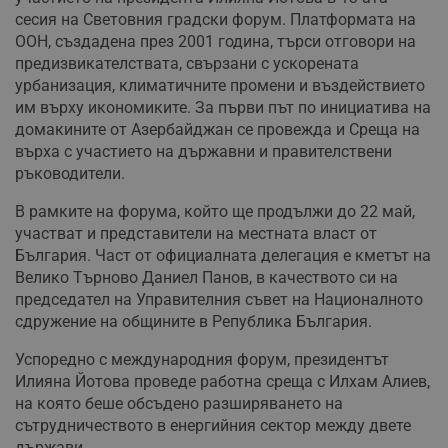
сесия на Световния градски форум. Платформата на
ООН, създадена през 2001 година, търси отговори на
предизвикателствата, свързани с ускорената
урбанизация, климатичните промени и въздействието
им върху икономиките. За първи път по инициатива на
домакините от Азербайджан се провежда и Среща на
върха с участието на държавни и правителствени
ръководители.
В рамките на форума, който ще продължи до 22 май,
участват и представители на местната власт от
България. Част от официалната делегация е кметът на
Велико Търново Даниел Панов, в качеството си на
председател на Управителния съвет на Националното
сдружение на общините в Република България.
Успоредно с международния форум, президентът
Илияна Йотова проведе работна среща с Илхам Алиев,
на която беше обсъдено разширяването на
сътрудничеството в енергийния сектор между двете
държави.