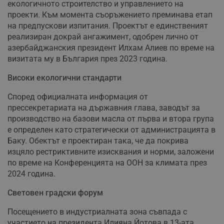
екологичното строителство и управлението на
проекти. Към момента съоръжението преминава етап
на предпускови изпитания. Проектът е единственият
реализиран докрай ангажимент, одобрен лично от
азербайджанския президент Илхам Алиев по време на
визитата му в България през 2023 година.
Високи екологични стандарти
Според официалната информация от
прессекретариата на държавния глава, заводът за
производство на базови масла от първа и втора група
е определен като стратегически от администрацията в
Баку. Обектът е проектиран така, че да покрива
изцяло рестриктивните изисквания и норми, заложени
по време на Конференцията на ООН за климата през
2024 година.
Световен градски форум
Посещението в индустриалната зона съвпада с
участието на президента Илияна Йотова в 13-ата