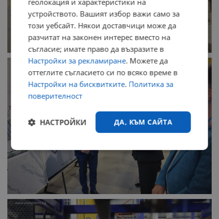
геолокация и характеристики на
устройството. Вашият избор важи само за
този уебсайт. Някои доставчици може да
разчитат на законен интерес вместо на
съгласие; имате право да възразите в
Настройки за рекламиране
. Можете да
оттеглите съгласието си по всяко време в
Настройки на бисквитките
.
Политика за
поверителност
НАСТРОЙКИ
ДА, КЪМ САЙТА
Строго
Ефективност
необходимо
Таргетиране
Функционалност