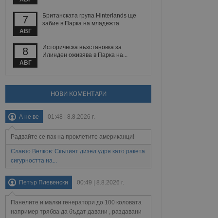
йният потребител може
 уебсайт.
Британската група Hinterlands ще
7
забие в Парка на младежта
АВГ
Описание
Историческа възстановка за
8
Илинден оживява в Парка на...
АВГ
ребителски
елското поведение и
раници на сайта. Тя
яване на сайта. Тя
не на прегледи на
формация, която е
взаимодействат с
нкционалност в целия
прекарано на
НОВИ КОМЕНТАРИ
редпочитанията на
 сайтове; тя може
остта на социалните
тора на сайта.
използва новата или
А не ве
01:48 | 8.8.2026 г.
елски взаимодействия
нето и потребителския
Радвайте се пак на проклетите американци!
Славчо Велков: Скъпият дизел удря като ракета
рез събиране на данни
 помага за
сигурността на...
отребителите се
тапите на тестване.
Петър Плевенски
00:49 | 8.8.2026 г.
тистически данни,
 броя на посещенията,
 са били заредени.
Панелите и малки генератори до 100 коловата
елския опит.
например трябва да бъдат давани , раздавани