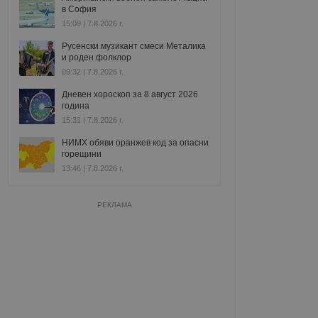
в София
15:09 | 7.8.2026 г.
Русенски музикант смеси Металика
и роден фолклор
09:32 | 7.8.2026 г.
Дневен хороскоп за 8 август 2026
година
15:31 | 7.8.2026 г.
НИМХ обяви оранжев код за опасни
горещини
13:46 | 7.8.2026 г.
РЕКЛАМА