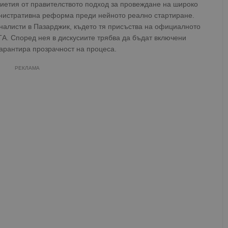
иетия от правителството подход за провеждане на широко
истративна реформа преди нейното реално стартиране.
рналисти в Пазарджик, където тя присъства на официалното
ТА. Според нея в дискусиите трябва да бъдат включени
гарантира прозрачност на процеса.
РЕКЛАМА