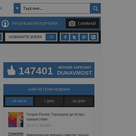
И
РУСЕНСКИ РЕПОРТЕРИ
СНИМАЙ
НОВИНИТЕ ВЧЕРА
78
147401
ФЕНОВЕ ХАРЕСВАТ
DUNAVMOST
НАЙ-ЧЕТЕНИ НОВИНИ
24 ЧАСА
7 ДНИ
30 ДНИ
Георги Рачев: Горещини до второ
пришествие
10:15 | 7.8.2026 г.
Американски военен самолет кацна