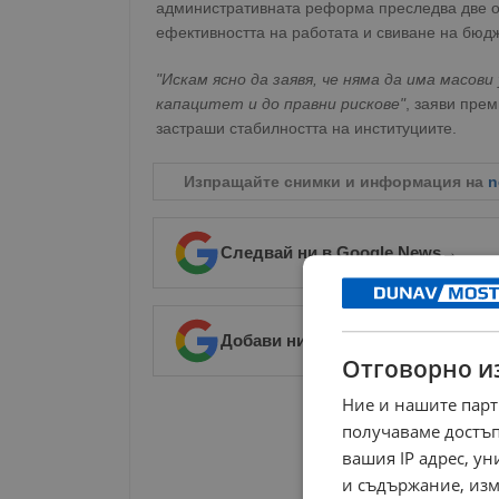
административната реформа преследва две о
ефективността на работата и свиване на бюдж
"Искам ясно да заявя, че няма да има масов
капацитет и до правни рискове"
, заяви пре
застраши стабилността на институциите.
Изпращайте снимки и информация на
n
Следвай ни в Google News
→
Добави ни в предпочитани източ
Отговорно и
Ние и нашите парт
РЕКЛАМА
получаваме достъп
вашия IP адрес, у
и съдържание, изм