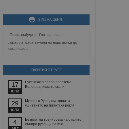
не, зададена от уеб
ВИЦ НА ДЕНЯ
 ASP.NET MVC
спре неразрешеното
т, известно като
тове. Той не съдържа
- Пешо, събуди се. Говориш насън!
щожава при затваряне
- Аман бе, жена. Остави ме поне насън да
кажа нещо...
ение на съгласието на
ст за тяхното
а данни за съгласието
ични политики и
антира, че техните
 сесии.
СЪБИТИЯ ОТ РУСЕ
аничаване между хората
а, за да се правят
Русенската опера превзема
17
хния уебсайт.
Белоградчишките скали
ЮЛИ
сигнализира на
Музеят в Русе домакинства
29
 на бисквитките,
ушиването на гигантска рокля
а съответствие и
ЮЛИ
ндарти и
Безплатна тренировка на открито
4
ck и предоставя
събира русенци на кея
требител използва
АВГ