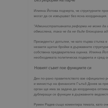
Без реформи на парче
Илияна Йотова подчерта, че структурните про
могат да се извършват без ясна координация.
"Административната реформа не може да се
обмислена, така че да не бъде блокирана 
Президентът допълни, че като първа стъпка е
незаети щатни бройки в държавните структури,
собствена предварителна оценка. Илияна Йот
необходимата политическа подкрепа и сред о
Новият съвет пое функциите си
Ден по-рано правителството взе официално р
и министър на финансите Гълъб Донев за пр
орган ще има за задача да координира оптими
дублиращи се функции в държавните ведомст
Румен Радев също коментира темата, като оч