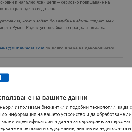
сновни и напълно ясни цели – сериозно повишаване на
етните разходи за издръжка.
и уволнения, които водят до загуба на административен
миерът Румен Радев, уверявайки, че процесът няма да
ews@dunavmost.com
по всяко време на денонощието!
ници в Google
→
зползване на вашите данни
ньори използваме бисквитки и подобни технологии, за да 
Още по темата
 до информация на вашето устройство и да обработваме ли
никални идентификатори и данни за сърфиране, за персона
Любомир Каримански встъпва в длъжност в
управителния съвет на БНБ
ерване на реклами и съдържание, анализ на аудиторията и