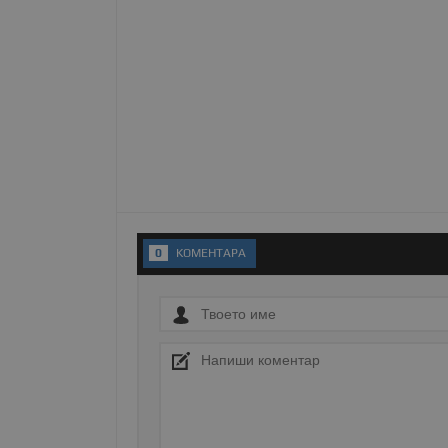
Име
__RequestVerificationT
VISITOR_PRIVACY_MET
0
KОМЕНТАРA
__cf_bm
receive-cookie-depreca
ASP.NET_SessionId