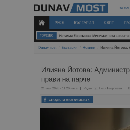
ЗА НАС
РУСЕ
БЪЛГАРИЯ
СВЯТ
РА
ГОРЕЩО
Наталия Ефремова: Минималната заплата н
Dunavmost
/
България
/
Новини
/
Илияна Йотова: 
Илияна Йотова: Администр
прави на парче
21 май 2026 - 11:20 часа
Редактор:
Петя Георгиева
К
СПОДЕЛИ ВЪВ ФЕЙСБУК