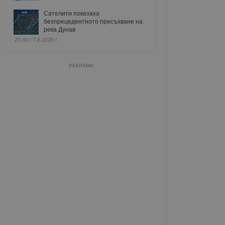
Сателити показаха
безпрецедентното пресъхване на
река Дунав
20:40 | 7.8.2026 г.
РЕКЛАМА