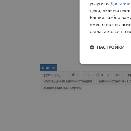
услугите.
Доставчиц
цели, включително
Вашият избор важи
вместо на съгласие
съгласието си по в
НАСТРОЙКИ
Строго
етикети
необходимо
румен радев
бта
илияна йотова
министе
съкращения администрация
административна 
изявление пазарджик
Строго н
Строго необходимите б
на акаунта. Уебсайтът 