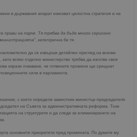
мени в държавния апарат изискват цялостна стратегия и не
 прави на парче. Тя трябва да бъде много сериозно
администрацията"
, категорична бе тя.
 наложително да се извърши детайлен преглед на всички
 като всяко отделно министерство трябва да изготви своя
ова изрази очакване, че готвените промени ще срещнат
позиционните сили в парламента.
ешение, с което определи заместник министър-председателя
едседател на Съвета за административната реформа. Този
зацията на структурите и да следи за елиминирането на
ва.
ерта основните приоритети пред промяната. По думите му