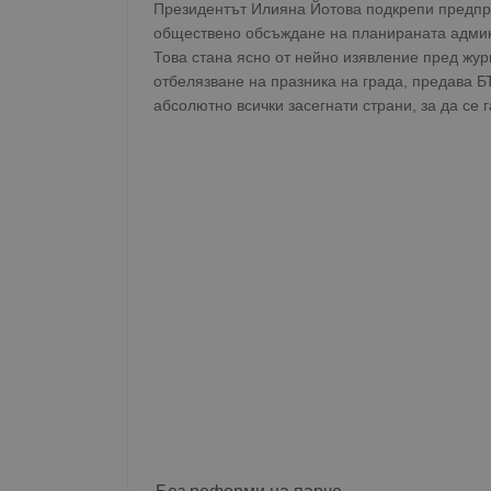
Президентът Илияна Йотова подкрепи предпр
обществено обсъждане на планираната админ
Това стана ясно от нейно изявление пред жу
отбелязване на празника на града, предава Б
абсолютно всички засегнати страни, за да се 