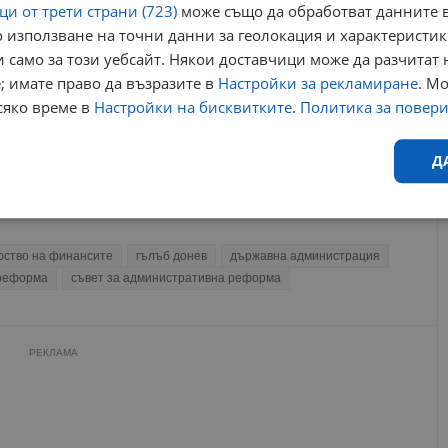
07:57 | 3.12.2024 г.
и от трети страни (723)
може също да обработват данните в
Гълъб Донев: Данъците остават без промяна
 използване на точни данни за геолокация и характеристик
17:14 | 17.7.2026 г.
 само за този уебсайт. Някои доставчици може да разчитат 
; имате право да възразите в
Настройки за рекламиране
. М
Александър Маринов става съветник на Гълъб
Донев
сяко време в
Настройки на бисквитките
.
Политика за повер
15:06 | 23.6.2026 г.
Брюксел заплашва България с процедура за
Д
свръхдефицит
22:25 | 31.5.2026 г.
Ефективност
Таргетиране
Функционалност
Н
рство на финансите
гълъб донев
държавна администрация
реформа
съвет за административна реформа
РЕКЛАМА
еобходимо
Ефективност
Таргетиране
Функционалност
Неклас
исквитки позволяват основната функционалност на уебсайта, като потребителско
не може да се използва правилно без строго необходими бисквитки.