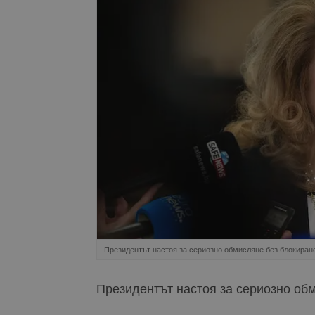
Президентът настоя за сериозно обмисляне без блокиран
Президентът настоя за сериозно об