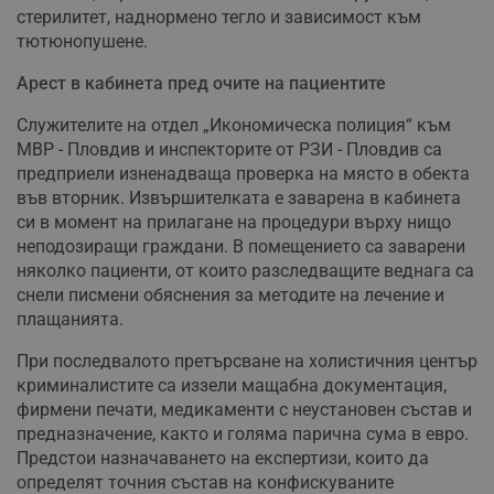
стерилитет, наднормено тегло и зависимост към
тютюнопушене.
Арест в кабинета пред очите на пациентите
Служителите на отдел „Икономическа полиция“ към
МВР - Пловдив и инспекторите от РЗИ - Пловдив са
предприели изненадваща проверка на място в обекта
във вторник. Извършителката е заварена в кабинета
си в момент на прилагане на процедури върху нищо
неподозиращи граждани. В помещението са заварени
няколко пациенти, от които разследващите веднага са
снели писмени обяснения за методите на лечение и
плащанията.
При последвалото претърсване на холистичния център
криминалистите са иззели мащабна документация,
фирмени печати, медикаменти с неустановен състав и
предназначение, както и голяма парична сума в евро.
Предстои назначаването на експертизи, които да
определят точния състав на конфискуваните