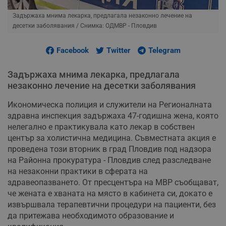
Задържаха мнима лекарка, предлагала незаконно лечение на
десетки заболявания
/ Снимка: ОДМВР - Пловдив
Facebook
Twitter
Telegram
Задържаха мнима лекарка, предлагала
незаконно лечение на десетки заболявания
Икономическа полиция и служители на Регионалната
здравна инспекция задържаха 47-годишна жена, която
нелегално е практикувала като лекар в собствен
център за холистична медицина. Съвместната акция е
проведена този вторник в град Пловдив под надзора
на Районна прокуратура - Пловдив след разследване
на незаконни практики в сферата на
здравеопазването. От пресцентъра на МВР съобщават,
че жената е хваната на място в кабинета си, докато е
извършвала терапевтични процедури на пациенти, без
да притежава необходимото образование и