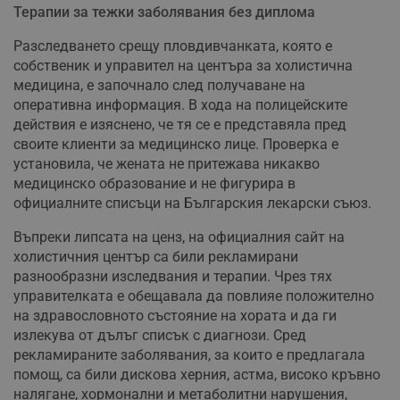
Терапии за тежки заболявания без диплома
Разследването срещу пловдивчанката, която е
собственик и управител на центъра за холистична
медицина, е започнало след получаване на
оперативна информация. В хода на полицейските
действия е изяснено, че тя се е представяла пред
своите клиенти за медицинско лице. Проверка е
установила, че жената не притежава никакво
медицинско образование и не фигурира в
официалните списъци на Българския лекарски съюз.
Въпреки липсата на ценз, на официалния сайт на
холистичния център са били рекламирани
разнообразни изследвания и терапии. Чрез тях
управителката е обещавала да повлияе положително
на здравословното състояние на хората и да ги
излекува от дълъг списък с диагнози. Сред
рекламираните заболявания, за които е предлагала
помощ, са били дискова херния, астма, високо кръвно
налягане, хормонални и метаболитни нарушения,