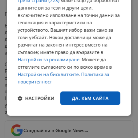
трети страни (723)
може също да обработват
данните ви за тези и други цели,
Повдигнато обвинение от прокуратурата
включително използване на точни данни за
геолокация и характеристики на
Всички събрани веществени доказателства и
устройството. Вашият избор важи само за
документи са приобщени към образуваното
този уебсайт. Някои доставчици може да
досъдебно производство. Работата по пълното
разчитат на законен интерес вместо на
документиране на престъпната дейност продължава
съгласие; имате право да възразите в
активно от разследващите органи.
Настройки за рекламиране
. Можете да
С постановление на наблюдаващия прокурор от
оттеглите съгласието си по всяко време в
Районна прокуратура - Пловдив 47-годишната
Настройки на бисквитките
.
Политика за
собственичка на центъра е привлечена официално в
поверителност
качеството на обвиняема. Спрямо нея е повдигнато
обвинение за престъпление по член 324, алинея 2 от
НАСТРОЙКИ
ДА, КЪМ САЙТА
Наказателния кодекс, който наказва незаконното
упражняване на професия или занаят в сферата на
здравеопазването.
Строго
Ефективност
необходимо
Следвай ни в Google News
→