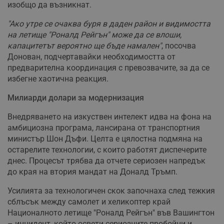
изобщо да възникнат.
"Ако утре се очаква буря в даден район и видимостта
на летище "Роналд Рейгън" може да се влоши,
капацитетът вероятно ще бъде намален"
, посочва
Донован, подчертавайки необходимостта от
предварителна координация с превозвачите, за да се
избегне хаотична реакция.
Милиарди долари за модернизация
Внедряването на изкуствен интелект идва на фона на
амбициозна програма, лансирана от транспортния
министър Шон Дъфи. Целта е цялостна подмяна на
остарелите технологии, с които работят диспечерите
днес. Процесът трябва да отчете сериозен напредък
до края на втория мандат на Доналд Тръмп.
Усилията за технологичен скок започнаха след тежкия
сблъсък между самолет и хеликоптер край
Националното летище "Роналд Рейгън" във Вашингтон
– инцидент, който освети сериозните пробойни и