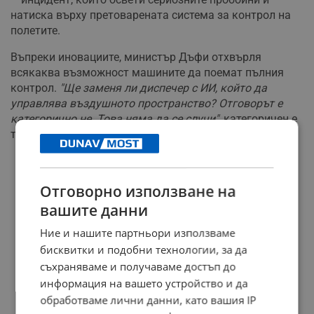
натиска върху претоварената система за контрол на
полетите.
Въпреки иновациите, министър Дъфи отхвърля
всякаква възможност машините да поемат пълния
контрол.
"Ще заменя ли диспечер с ИИ, който да
управлява въздушното пространство? Отговорът е
категорично не. Това няма да се случи"
, категоричен е
той.
РЕКЛАМА
Отговорно използване на
вашите данни
Ние и нашите партньори използваме
бисквитки и подобни технологии, за да
съхраняваме и получаваме достъп до
информация на вашето устройство и да
обработваме лични данни, като вашия IP