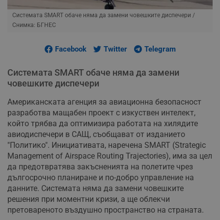
Системата SMART обаче няма да замени човешките диспечери
/
Снимка: БГНЕС
Facebook
Twitter
Telegram
Системата SMART обаче няма да замени
човешките диспечери
Американската агенция за авиационна безопасност
разработва мащабен проект с изкуствен интелект,
който трябва да оптимизира работата на хилядите
авиодиспечери в САЩ, съобщават от изданието
"Политико". Инициативата, наречена SMART (Strategic
Management of Airspace Routing Trajectories), има за цел
да предотвратява закъсненията на полетите чрез
дългосрочно планиране и по-добро управление на
данните. Системата няма да замени човешките
решения при моментни кризи, а ще облекчи
претовареното въздушно пространство на страната.