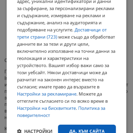
адрес, уникални идентификатори и данни
за сърфиране, за персонализирани реклами
и съдържание, измерване на реклами и
съдържание, анализ на аудиторията и
подобряване на услугите.
Доставчици от
трети страни (723)
може също да обработват
данните ви за тези и други цели,
включително използване на точни данни за
геолокация и характеристики на
Оптимизация на всяка траектория
устройството. Вашият избор важи само за
Главният изпълнителен директор на Air Space
този уебсайт. Някои доставчици може да
Intelligence Филип Бакендорф допълва, че
разчитат на законен интерес вместо на
изкуственият интелект може да прави корекции "полет
съгласие; имате право да възразите в
по полет" в самия ден на пътуването. Дори минимално
Настройки за рекламиране
. Можете да
забавяне от 30 минути на земята може да
оттеглите съгласието си по всяко време в
предотврати рисково сближаване на два самолета
Настройки на бисквитките
.
Политика за
високо в небето, което спестява на диспечерите
поверителност
нуждата от спешна намеса.
Към момента първоначалната фаза на проекта
НАСТРОЙКИ
ДА, КЪМ САЙТА