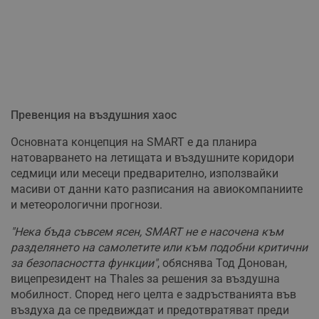
Превенция на въздушния хаос
Основната концепция на SMART е да планира
натоварването на летищата и въздушните коридори
седмици или месеци предварително, използвайки
масиви от данни като разписания на авиокомпаниите
и метеорологични прогнози.
"Нека бъда съвсем ясен, SMART не е насочена към
разделянето на самолетите или към подобни критични
за безопасността функции"
, обяснява Тод Донован,
вицепрезидент на Thales за решения за въздушна
мобилност. Според него целта е задръстванията във
въздуха да се предвиждат и предотвратяват преди