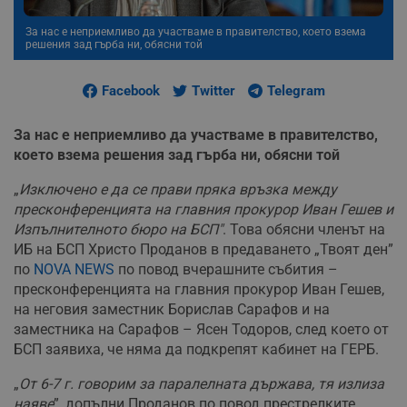
За нас е неприемливо да участваме в правителство, което взема
решения зад гърба ни, обясни той
Facebook
Twitter
Telegram
За нас е неприемливо да участваме в правителство,
което взема решения зад гърба ни, обясни той
„
Изключено е да се прави пряка връзка между
пресконференцията на главния прокурор Иван Гешев и
Изпълнителното бюро на БСП"
. Това обясни членът на
ИБ на БСП Христо Проданов в предаването „Твоят ден”
по
NOVA NEWS
по повод вчерашните събития –
пресконференцията на главния прокурор Иван Гешев,
на неговия заместник Борислав Сарафов и на
заместника на Сарафов – Ясен Тодоров, след което от
БСП заявиха, че няма да подкрепят кабинет на ГЕРБ.
„
От 6-7 г. говорим за паралелната държава, тя излиза
наяве
”, допълни Проданов по повод престрелките