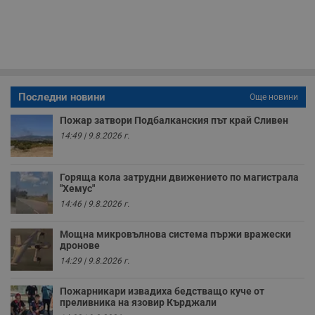
п
и
п
A
т
е
д
н
п
с
Последни новини
Още новини
у
и
Пожар затвори Подбалканския път край Сливен
ф
н
14:49 | 9.8.2026 г.
м
Т
и
п
Горяща кола затрудни движението по магистрала
у
"Хемус"
з
б
14:46 | 9.8.2026 г.
VISITOR_PRIVACY_METADATA
5 месеца
Т
YouTube
4
с
.youtube.com
Мощна микровълнова система пържи вражески
седмици
с
дронове
с
п
14:29 | 9.8.2026 г.
и
п
т
Пожарникари извадиха бедстващо куче от
в
преливника на язовир Кърджали
с