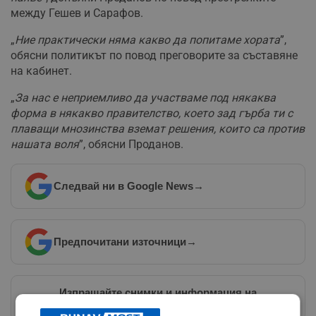
между Гешев и Сарафов.
„
Ние практически няма какво да попитаме хората
”,
обясни политикът по повод преговорите за съставяне
на кабинет.
„
За нас е неприемливо да участваме под някаква
форма в някакво правителство, което зад гърба ти с
плаващи мнозинства вземат решения, които са против
нашата воля
”, обясни Проданов.
Следвай ни в Google News
→
Предпочитани източници
→
Изпращайте снимки и информация на
news@dunavmost.com