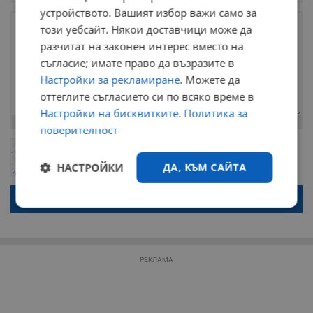
устройството. Вашият избор важи само за
този уебсайт. Някои доставчици може да
разчитат на законен интерес вместо на
съгласие; имате право да възразите в
Настройки за рекламиране
. Можете да
оттеглите съгласието си по всяко време в
Настройки на бисквитките
.
Политика за
Остават
2000
символа
поверителност
ОБНОВИ
Поради зачестилите злоупотреби в сайта, за да оставите анонимен
коментар или да гласувате изискваме да се идентифицирате с
НАСТРОЙКИ
ДА, КЪМ САЙТА
google акаунт.
Натискайки на бутона "Вход с google" по-долу, коментарът ви ще
бъде публикуван анонимно под псевдонима който сте попълнили
Строго
Ефективност
по-горе в полето "Твоето име". Никаква лична информация за вас
необходимо
няма да бъде съхранявана при нас или показвана на други
потребители.
РЕКЛАМА
Таргетиране
Функционалност