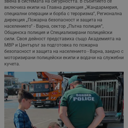
звена в системата на сигурността. В събитието се
включиха екипи на Главна дирекция „Жандармерия,
специални операции и борба с тероризма“, Регионална
дирекция „Пожарна безопасност и защита на
населението“ - Варна, сектор „Пътна полиция“,
Общинска полиция и Специализирани полицейски
сили. Своя дейност представиха също Академията на
МВР и Центърът за подготовка по пожарна
безопасност и защита на населението - Варна, заедно с
моторизирани полицейски екипи и водачи на служебни
кучета.