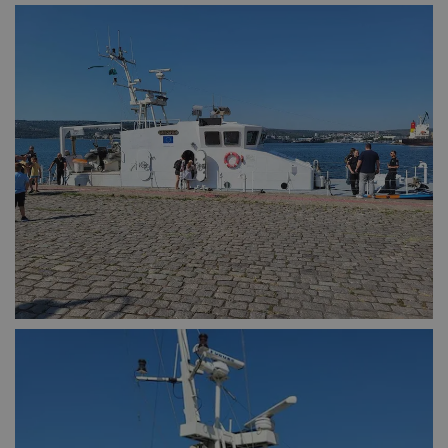
взаимодействието
на посетителите.
Той помага за
подобряване на
потребителския
опит, като
разбира как
потребителите се
ангажират с
различни
елементи на
уебсайта по
време на етапите
на тестване.
Gdyn
1 година
Тази бисквитка се
Gemius
използва за
.hit.gemius.pl
събиране на
анонимни
статистически
данни, свързани с
посещенията в
уебсайта на
потребителя, като
броя на
посещенията,
средното време,
прекарано на
уебсайта и какви
страници са били
заредени. Целта е
да се подобри