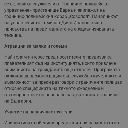
се включиха служители от Гранично полицейско
управление - пристанище Варна и екипажът на
гранично-полицейския кораб „Созопол“. Началникът
на управлението комисар Диян Иванов също
присъства на представянето на специализираната
техника.
Атракции за малки и големи
Най-голям интерес сред посетителите предизвика
плавателният съд на институцията, който привлече
вниманието на гражданите още отдалеч. Програмата
включваше демонстрации със служебно куче, както и
възможност за преки разговори с граничните полицаи
относно спецификата на тяхното ежедневие и
отговорностите по опазване на държавните граници
на България.
Участие на различни структури
Инициативата обедини представители на множество