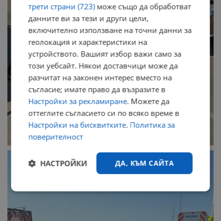
трети страни (723)
може също да обработват
данните ви за тези и други цели,
включително използване на точни данни за
геолокация и характеристики на
устройството. Вашият избор важи само за
този уебсайт. Някои доставчици може да
разчитат на законен интерес вместо на
съгласие; имате право да възразите в
Настройки за рекламиране
. Можете да
оттеглите съгласието си по всяко време в
Настройки на бисквитките
.
Политика за
поверителност
НАСТРОЙКИ
ДА, КЪМ САЙТА
Строго
Ефективност
необходимо