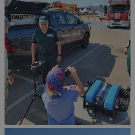
Таргетиране
Функционалност
Некласифицирани
Строго необходимо
Ефективност
Таргетиране
Функционалност
Некласифицирани
Строго необходимите бисквитки позволяват основната
функционалност на уебсайта, като потребителско
влизане и управление на акаунта. Уебсайтът не може да
се използва правилно без строго необходими
бисквитки.
Валиден