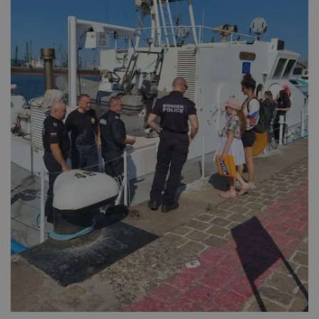
съдържанието на
сайта и
потребителския
опит.
Gdynp
1 година
Тази бисквитка се
Gemius
използва с цел
.hit.gemius.pl
събиране на
информация за
потребителското
поведение и
предпочитания.
Тази информация
се използва, за да
се оптимизира
представянето на
уебсайта и да
направят
рекламните
съобщения по-
важни за
потребителя.