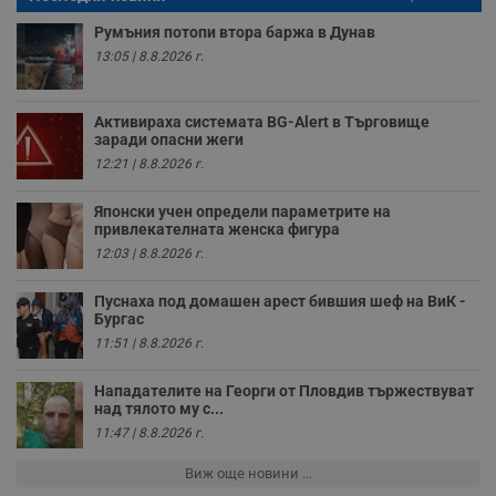
п
о
Румъния потопи втора баржа в Дунав
и
т
13:05 | 8.8.2026 г.
receive-cookie-deprecation
.hit.gemius.pl
1 година
Т
с
с
Активираха системата BG-Alert в Търговище
н
заради опасни жеги
н
п
12:21 | 8.8.2026 г.
б
п
с
Японски учен определи параметрите на
о
привлекателната женска фигура
с
12:03 | 8.8.2026 г.
а
р
у
Пуснаха под домашен арест бившия шеф на ВиК -
з
з
Бургас
п
11:51 | 8.8.2026 г.
ASP.NET_SessionId
Сесия
Т
Microsoft
с
Corporation
Нападателите на Георги от Пловдив тържествуват
D
www.dunavmost.com
над тялото му с...
п
и
11:47 | 8.8.2026 г.
т
к
п
Виж още новини ...
и