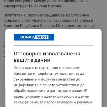
топло сбогуване между двамата президенти и
вицепрезидента Илияна Йотова.
Визитата на Силяновска-Давкова в България е
свързана с гостуването на Националната опера и
балет на Република Северна Македония, които ще
представят операта "Набуко" от Джузепе Верди в
София тази вечер. В края на срещата, тя изрази
съболезнования за трагичния инцидент с двамата
български военни пилоти на авиобаза "Граф
Игнатиево" и прояви разбиране за отсъствието на
Отговорно използване на
президентската двойка от оперното представление.
вашите данни
Ние и нашите партньори използваме
Следвай ни в Google News
→
бисквитки и подобни технологии, за да
съхраняваме и получаваме достъп до
информация на вашето устройство и да
обработваме лични данни, като вашия IP
Предпочитани източници
→
адрес, уникални идентификатори и данни
за сърфиране, за персонализирани реклами