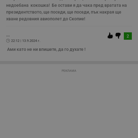
се използва правилно без строго необходими
недоебана  кокошка!  Бе остави я да чака пред вратата на 
бисквитки.
президентството, ще поседи, ще поседи, пък накрая ще 
Валиден
хване редовния авиополет до Скопие!
Име
Доставчик
/
Домейн
О
до
__RequestVerificationToken
Сесия
Т
Microsoft
...
п
2
Corporation
ф
www.dunavmost.com
22:12 | 13.9.2024 г.
з
п
 Ами като не ни впишете, да го духате ! 
и
п
A
т
е
РЕКЛАМА
д
н
п
с
у
и
ф
н
м
Т
и
п
у
з
б