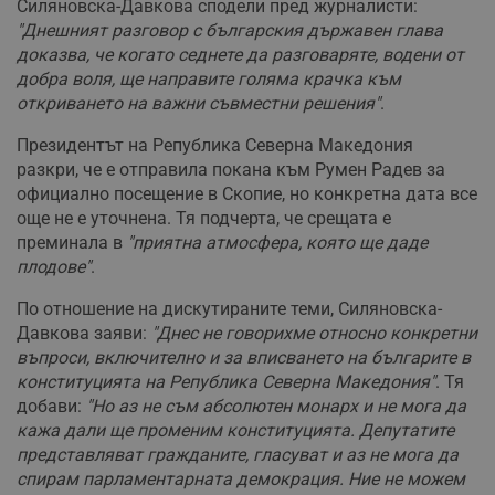
Силяновска-Давкова сподели пред журналисти:
"Днешният разговор с българския държавен глава
доказва, че когато седнете да разговаряте, водени от
добра воля, ще направите голяма крачка към
откриването на важни съвместни решения"
.
Президентът на Република Северна Македония
разкри, че е отправила покана към Румен Радев за
официално посещение в Скопие, но конкретна дата все
още не е уточнена. Тя подчерта, че срещата е
преминала в
"приятна атмосфера, която ще даде
плодове"
.
По отношение на дискутираните теми, Силяновска-
Давкова заяви:
"Днес не говорихме относно конкретни
въпроси, включително и за вписването на българите в
конституцията на Република Северна Македония"
. Тя
добави:
"Но аз не съм абсолютен монарх и не мога да
кажа дали ще променим конституцията. Депутатите
представляват гражданите, гласуват и аз не мога да
спирам парламентарната демокрация. Ние не можем