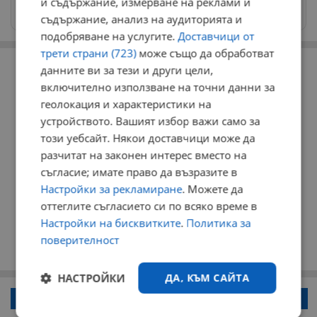
и съдържание, измерване на реклами и
Изпращайте снимки и информация на
news@dunavmost.com
съдържание, анализ на аудиторията и
подобряване на услугите.
Доставчици от
трети страни (723)
може също да обработват
РЕКЛАМА
данните ви за тези и други цели,
включително използване на точни данни за
геолокация и характеристики на
устройството. Вашият избор важи само за
този уебсайт. Някои доставчици може да
разчитат на законен интерес вместо на
съгласие; имате право да възразите в
Настройки за рекламиране
. Можете да
оттеглите съгласието си по всяко време в
Настройки на бисквитките
.
Политика за
поверителност
НАСТРОЙКИ
ДА, КЪМ САЙТА
Напиши коментар!