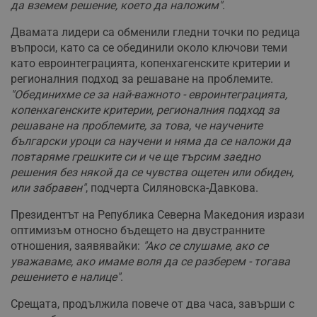
да вземем решение, което да наложим"
.
Двамата лидери са обменили гледни точки по редица
въпроси, като са се обединили около ключови теми
като евроинтеграцията, копенхагенските критерии и
регионалния подход за решаване на проблемите.
"Обединихме се за най-важното - евроинтеграцията,
копенхагенските критерии, регионалния подход за
решаване на проблемите, за това, че научените
български уроци са научени и няма да се наложи да
повтаряме грешките си и че ще търсим заедно
решения без някой да се чувства ощетен или обиден,
или забравен"
, подчерта Силяновска-Давкова.
Президентът на Република Северна Македония изрази
оптимизъм относно бъдещето на двустранните
отношения, заявявайки:
"Ако се слушаме, ако се
уважаваме, ако имаме воля да се разберем - тогава
решението е налице"
.
Срещата, продължила повече от два часа, завърши с