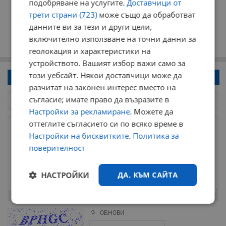
подобряване на услугите.
Доставчици от
трети страни (723)
може също да обработват
данните ви за тези и други цели,
включително използване на точни данни за
геолокация и характеристики на
устройството. Вашият избор важи само за
този уебсайт. Някои доставчици може да
Напиши коментар!
разчитат на законен интерес вместо на
съгласие; имате право да възразите в
Настройки за рекламиране
. Можете да
оттеглите съгласието си по всяко време в
Настройки на бисквитките
.
Политика за
поверителност
НАСТРОЙКИ
ДА, КЪМ САЙТА
Остават
2000
символа
Строго
Ефективност
необходимо
ОБНОВИ
Поради зачестилите злоупотреби в сайта, за да оставите анонимен
коментар или да гласувате изискваме да се идентифицирате с