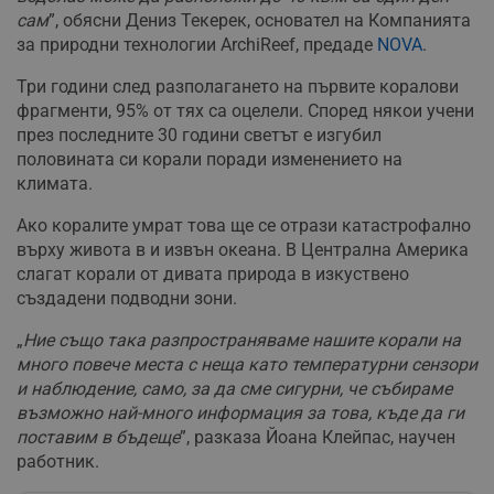
сам
”, обясни Дениз Текерек, основател на Компанията
за природни технологии ArchiReef, предаде
NOVA
.
Три години след разполагането на първите коралови
фрагменти, 95% от тях са оцелели. Според някои учени
през последните 30 години светът е изгубил
половината си корали поради изменението на
климата.
Ако коралите умрат това ще се отрази катастрофално
върху живота в и извън океана. В Централна Америка
слагат корали от дивата природа в изкуствено
създадени подводни зони.
„
Ние също така разпространяваме нашите корали на
много повече места с неща като температурни сензори
и наблюдение, само, за да сме сигурни, че събираме
възможно най-много информация за това, къде да ги
поставим в бъдеще
”, разказа Йоана Клейпас, научен
работник.