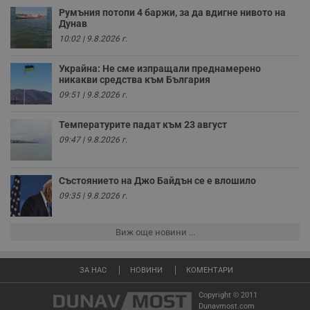
седмици
с
с
Румъния потопи 4 баржи, за да вдигне нивото на
п
Дунав
и
п
10:02 | 9.8.2026 г.
т
в
с
Украйна: Не сме изпращали преднамерено
з
никакви средства към България
с
09:51 | 9.8.2026 г.
п
о
р
Температурите падат към 23 август
п
н
09:47 | 9.8.2026 г.
п
к
ч
п
Състоянието на Джо Байдън се е влошило
с
б
09:35 | 9.8.2026 г.
__cf_bm
29
Т
Cloudflare Inc.
минути
с
.twitter.com
Виж още новини ...
59
р
секунди
м
б
о
ЗА НАС
НОВИНИ
КОМЕНТАРИ
у
п
о
Copyright © 2011
и
Dunavmost.com