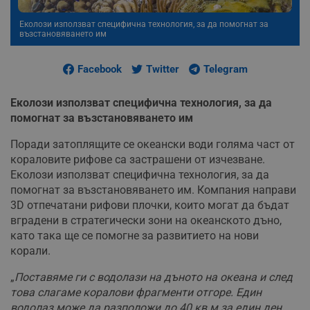
Еколози използват специфична технология, за да помогнат за
възстановяването им
Facebook
Twitter
Telegram
Еколози използват специфична технология, за да
помогнат за възстановяването им
Поради затоплящите се океански води голяма част от
кораловите рифове са застрашени от изчезване.
Еколози използват специфична технология, за да
помогнат за възстановяването им. Компания направи
3D отпечатани рифови плочки, които могат да бъдат
вградени в стратегически зони на океанското дъно,
като така ще се помогне за развитието на нови
корали.
„
Поставяме ги с водолази на дъното на океана и след
това слагаме коралови фрагменти отгоре. Един
водолаз може да разположи до 40 кв.м за един ден