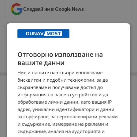
Следвай ни в Google News
→
Предпочитани източници
→
Отговорно използване на
Изпращайте снимки и информация на
news@dunavmost.com
вашите данни
Ние и нашите партньори използваме
РЕКЛАМА
бисквитки и подобни технологии, за да
съхраняваме и получаваме достъп до
информация на вашето устройство и да
обработваме лични данни, като вашия IP
адрес, уникални идентификатори и данни
за сърфиране, за персонализирани реклами
и съдържание, измерване на реклами и
съдържание, анализ на аудиторията и