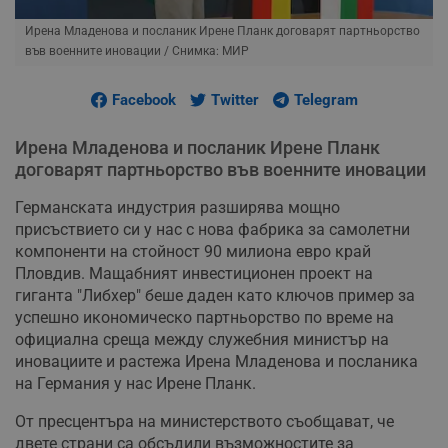
Ирена Младенова и посланик Ирене Планк договарят партньорство
във военните иновации
/ Снимка: МИР
Facebook
Twitter
Telegram
Ирена Младенова и посланик Ирене Планк
договарят партньорство във военните иновации
Германската индустрия разширява мощно
присъствието си у нас с нова фабрика за самолетни
компоненти на стойност 90 милиона евро край
Пловдив. Мащабният инвестиционен проект на
гиганта "Либхер" беше даден като ключов пример за
успешно икономическо партньорство по време на
официална среща между служебния министър на
иновациите и растежа Ирена Младенова и посланика
на Германия у нас Ирене Планк.
От пресцентъра на министерството съобщават, че
двете страни са обсъдили възможностите за