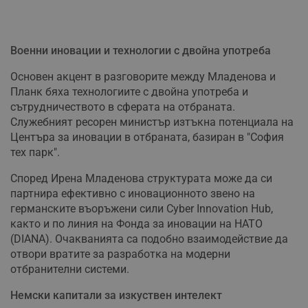
Военни иновации и технологии с двойна употреба
Основен акцент в разговорите между Младенова и
Планк бяха технологиите с двойна употреба и
сътрудничеството в сферата на отбраната.
Служебният ресорен министър изтъкна потенциала на
Центъра за иновации в отбраната, базиран в "София
тех парк".
Според Ирена Младенова структурата може да си
партнира ефективно с иновационното звено на
германските въоръжени сили Cyber Innovation Hub,
както и по линия на Фонда за иновации на НАТО
(DIANA). Очакванията са подобно взаимодействие да
отвори вратите за разработка на модерни
отбранителни системи.
Немски капитали за изкуствен интелект