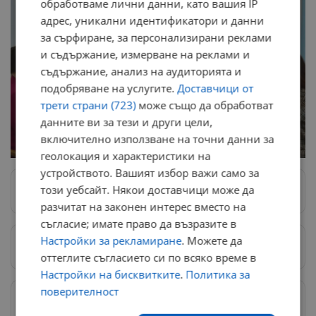
обработваме лични данни, като вашия IP
адрес, уникални идентификатори и данни
за сърфиране, за персонализирани реклами
и съдържание, измерване на реклами и
съдържание, анализ на аудиторията и
подобряване на услугите.
Доставчици от
трети страни (723)
може също да обработват
данните ви за тези и други цели,
включително използване на точни данни за
геолокация и характеристики на
устройството. Вашият избор важи само за
този уебсайт. Някои доставчици може да
Следвай ни в Google News
→
разчитат на законен интерес вместо на
съгласие; имате право да възразите в
Настройки за рекламиране
. Можете да
Предпочитани източници
→
оттеглите съгласието си по всяко време в
Настройки на бисквитките
.
Политика за
поверителност
Изпращайте снимки и информация на
news@dunavmost.com