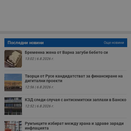
59
р
секунди
м
б
о
у
п
о
и
т
Последни новини
Още новини
receive-cookie-deprecation
.hit.gemius.pl
1 година
Т
с
Бременна жена от Варна загуби бебето си
с
н
13:02 | 6.8.2026 г.
н
п
б
п
Творци от Русе кандидатстват за финансиране на
с
дигитални проекти
о
с
12:56 | 6.8.2026 г.
а
р
у
КЗД следи случая с антисемитски заплахи в Банско
з
з
12:52 | 6.8.2026 г.
п
ASP.NET_SessionId
Сесия
Т
Microsoft
с
Corporation
Румънците избират между храна и здраве заради
D
www.dunavmost.com
инфлацията
п