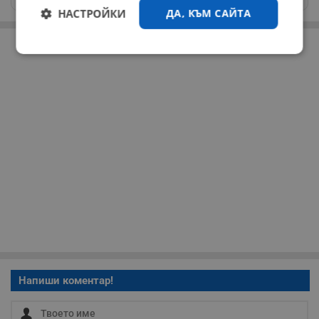
НАСТРОЙКИ
ДА, КЪМ САЙТА
РЕКЛАМА
Строго
Ефективност
необходимо
Таргетиране
Функционалност
Некласифицирани
Строго необходимо
Ефективност
Напиши коментар!
Таргетиране
Функционалност
Некласифицирани