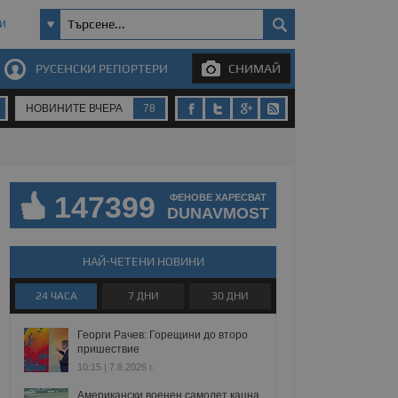
И
РУСЕНСКИ РЕПОРТЕРИ
СНИМАЙ
НОВИНИТЕ ВЧЕРА
78
147399
ФЕНОВЕ ХАРЕСВАТ
DUNAVMOST
НАЙ-ЧЕТЕНИ НОВИНИ
24 ЧАСА
7 ДНИ
30 ДНИ
Георги Рачев: Горещини до второ
пришествие
10:15 | 7.8.2026 г.
Американски военен самолет кацна