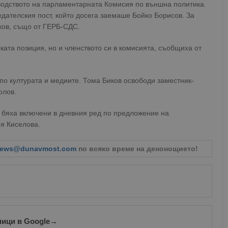
водството на парламентарната Комисия по външна политика.
ателския пост, който досега заемаше Бойко Борисов. За
ков, също от ГЕРБ-СДС.
ата позиция, но и членството си в комисията, съобщиха от
по културата и медиите. Тома Биков освободи заместник-
олов.
 бяха включени в дневния ред по предложение на
я Киселова.
ews@dunavmost.com
по всяко време на денонощието!
ници в Google
→