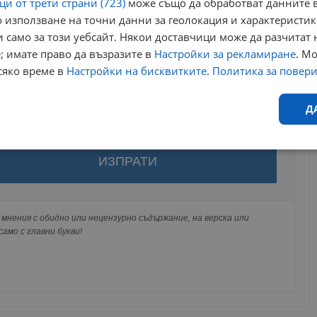
и от трети страни (723)
може също да обработват данните в
 използване на точни данни за геолокация и характеристик
 само за този уебсайт. Някои доставчици може да разчитат 
; имате право да възразите в
Настройки за рекламиране
. М
сяко време в
Настройки на бисквитките
.
Политика за повер
Д
Ефективност
Таргетиране
Функционалност
Н
за да оставите анонимен коментар или да гласувате
акаунт.
ви ще бъде публикуван анонимно под псевдонима който сте
 Никаква лична информация за вас няма да бъде
мнения с обидно или нецензурно съдържание, на верска или
ги потребители.
амо с главни букви!
еобходимо
Ефективност
Таргетиране
Функционалност
Неклас
исквитки позволяват основната функционалност на уебсайта, като потребителско
не може да се използва правилно без строго необходими бисквитки.