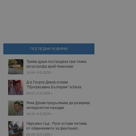
ПОСЛЕДНИ НОВИНИ
Трима души пострадаха при тежка
катастрофа край Николово
10:04 | 8.8.2026 г.
Д-р Георги Дяков оглави
"Прогресивна България" в Бяла
09:47 | 8.8.2026 г.
Река Дунав продължава да разкрива
хилядолетни находки
09:36 | 8.8.2026 г.
Окръжен съд - Русе остави петима
от обвиняемите за фентанил...
09:20 | 8.8.2026 г.