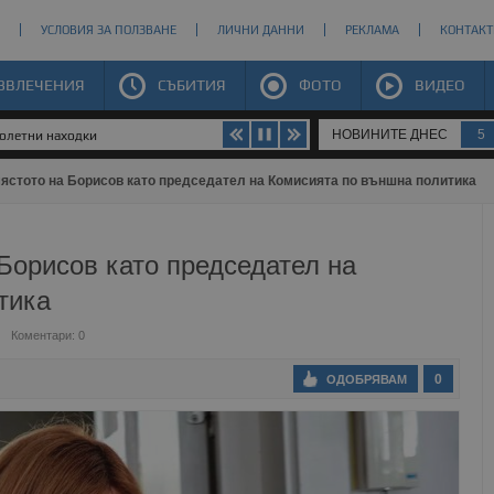
УСЛОВИЯ ЗА ПОЛЗВАНЕ
ЛИЧНИ ДАННИ
РЕКЛАМА
КОНТАКТ
ЗВЛЕЧЕНИЯ
СЪБИТИЯ
ФОТО
ВИДЕО
НОВИНИТЕ ДНЕС
5
долетни находки
ястото на Борисов като председател на Комисията по външна политика
Борисов като председател на
тика
Коментари: 0
0
ОДОБРЯВАМ