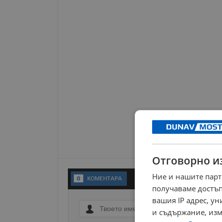
Отговорно и
Ние и нашите парт
0
KОМЕНТАРA
получаваме достъп
вашия IP адрес, у
и съдържание, изм