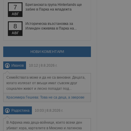
 уебсайт.
Британската група Hinterlands ще
7
забие в Парка на младежта
АВГ
Историческа възстановка за
8
Описание
Илинден оживява в Парка на...
АВГ
ребителски
елското поведение и
раници на сайта. Тя
яване на сайта. Тя
не на прегледи на
формация, която е
взаимодействат с
нкционалност в целия
прекарано на
НОВИ КОМЕНТАРИ
редпочитанията на
 сайтове; тя може
остта на социалните
тора на сайта.
използва новата или
Иванов
10:12 | 8.8.2026 г.
елски взаимодействия
нето и потребителския
Семействата може и да не са виновни. Децата,
когато излязат от вкъщи имат съвсем друг
социален живот и лесно попадат под...
рез събиране на данни
 помага за
отребителите се
Красимира Гешева: Това не са деца, а зверове
тапите на тестване.
тистически данни,
Радостина
10:03 | 8.8.2026 г.
 броя на посещенията,
 са били заредени.
елския опит.
В Африка има деца-войници, които всеки ден
убиват хора, картелите в Мексико и латинска
я за потребителското