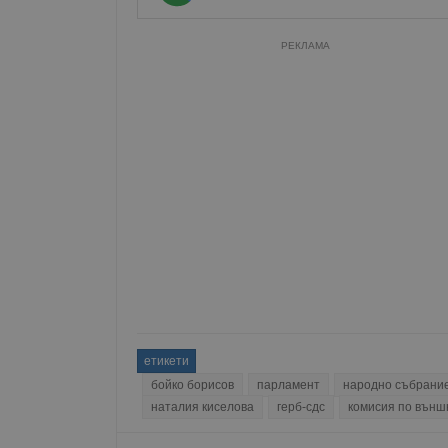
РЕКЛАМА
етикети
бойко борисов
парламент
народно събрани
наталия киселова
герб-сдс
комисия по външ