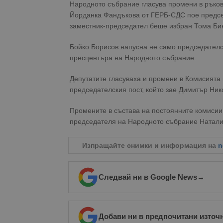
Народното събрание гласува промени в ръко
Йорданка Фандъкова от ГЕРБ-СДС пое председ
заместник-председател беше избран Тома Би
Бойко Борисов напусна не само председателск
пресцентъра на Народното събрание.
Депутатите гласуваха и промени в Комисията 
председателския пост, който зае Димитър Ник
Промените в състава на постоянните комисии
председателя на Народното събрание Натали
Изпращайте снимки и информация на
n
Следвай ни в Google News
→
Добави ни в предпочитани източ