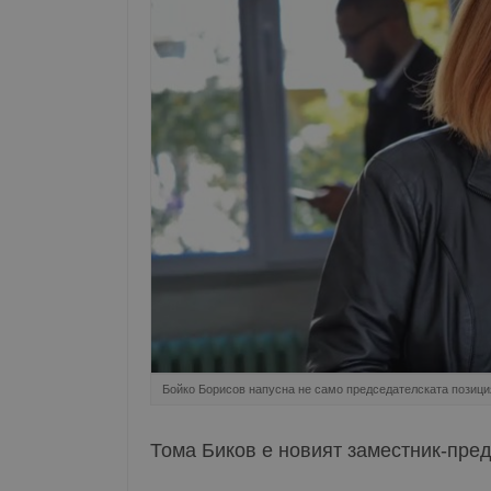
Бойко Борисов напусна не само председателската позиция
Тома Биков е новият заместник-пре