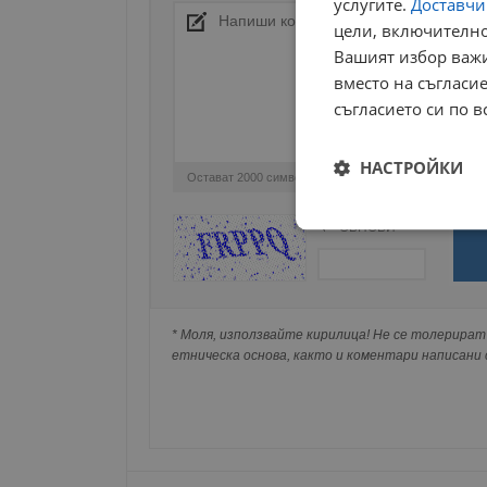
услугите.
Доставчиц
цели, включително
Вашият избор важи
вместо на съгласие
съгласието си по в
НАСТРОЙКИ
Остават
2000
символа
ОБНОВИ
Строго
Поради зачестилите злоупотреби в сайта, 
необходимо
изискваме да се идентифицирате с Google 
Натискайки на Google бутона коментарът 
попълнили по-горе в полето "Твоето име".
* Моля, използвайте кирилица! Не се толерират 
съхранявана при нас или показвана на дру
етническа основа, както и коментари написани с
Строго н
Строго необходимите б
на акаунта. Уебсайтът 