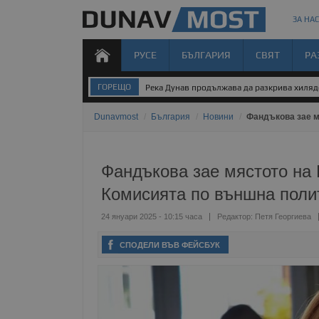
ЗА НАС
РУСЕ
БЪЛГАРИЯ
СВЯТ
РА
ГОРЕЩО
Река Дунав продължава да разкрива хиля
Dunavmost
/
България
/
Новини
/
Фандъкова зае м
Фандъкова зае мястото на 
Комисията по външна поли
24 януари 2025 - 10:15 часа
Редактор:
Петя Георгиева
СПОДЕЛИ ВЪВ ФЕЙСБУК