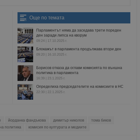
Още по темата
Парламентът няма да заседава трети пореден
ден заради липса на кворум
09:24 | 17.10.2025 г.
Блокажът в парламента продължава втори ден
09:20 | 16.10.2025 г.
Борисов отказа да оглави комисията по външна
политика в парламента
16:39 | 23.1.2025 г.
Определиха председателите на комисиите в НС
22:30 | 22.1.2025 г.
е
йорданка фандъкова
димитър николов
тома биков
на политика
комисия по културата и медиите