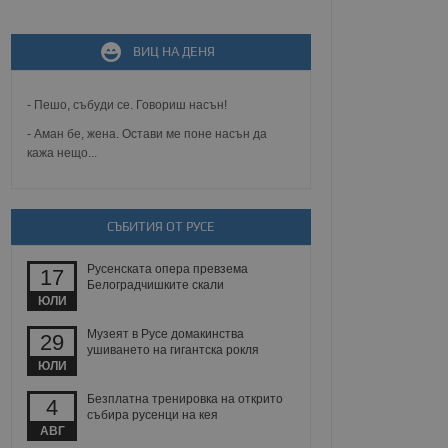
не, зададена от уеб
ВИЦ НА ДЕНЯ
 ASP.NET MVC
спре неразрешеното
т, известно като
- Пешо, събуди се. Говориш насън!
тове. Той не съдържа
щожава при затваряне
- Аман бе, жена. Остави ме поне насън да
кажа нещо...
ение на съгласието на
ст за тяхното
а данни за съгласието
ични политики и
антира, че техните
СЪБИТИЯ ОТ РУСЕ
 сесии.
аничаване между хората
Русенската опера превзема
17
а, за да се правят
Белоградчишките скали
хния уебсайт.
ЮЛИ
сигнализира на
Музеят в Русе домакинства
29
 на бисквитките,
ушиването на гигантска рокля
а съответствие и
ЮЛИ
ндарти и
Безплатна тренировка на открито
4
събира русенци на кея
ck и предоставя
АВГ
требител използва
йният потребител може