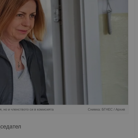
, но и членството си в комисията
Снимка: БГНЕС / Архив
дседател