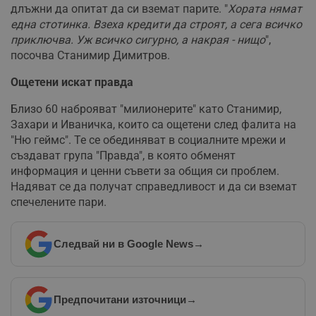
длъжни да опитат да си вземат парите. "
Хората нямат
една стотинка. Взеха кредити да строят, а сега всичко
приключва. Уж всичко сигурно, а накрая - нищо
",
Некласифицирани
посочва Станимир Димитров.
Ощетени искат правда
Близо 60 наброяват "милионерите" като Станимир,
Захари и Иваничка, които са ощетени след фалита на
"Ню геймс". Те се обединяват в социалните мрежи и
Строго необходимо
Ефективност
създават група "Правда", в която обменят
Таргетиране
Функционалност
информация и ценни съвети за общия си проблем.
Надяват се да получат справедливост и да си вземат
Некласифицирани
спечелените пари.
Строго необходимите бисквитки позволяват основната
функционалност на уебсайта, като потребителско
влизане и управление на акаунта. Уебсайтът не може да
Следвай ни в Google News
→
се използва правилно без строго необходими
бисквитки.
Валиден
Име
Доставчик
/
Домейн
О
до
Предпочитани източници
→
__RequestVerificationToken
Сесия
Т
Microsoft