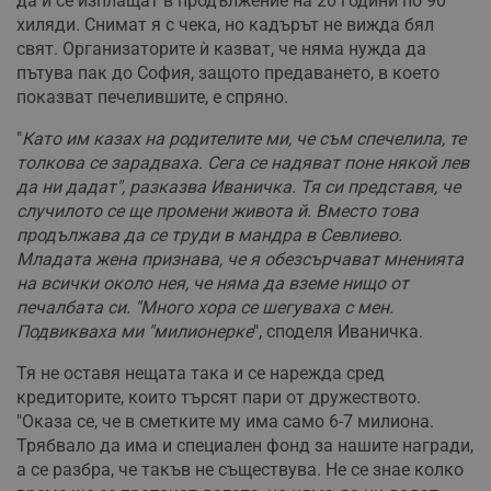
да ѝ се изплащат в продължение на 20 години по 90
хиляди. Снимат я с чека, но кадърът не вижда бял
свят. Организаторите ѝ казват, че няма нужда да
пътува пак до София, защото предаването, в което
показват печелившите, е спряно.
"
Като им казах на родителите ми, че съм спечелила, те
толкова се зарадваха. Сега се надяват поне някой лев
да ни дадат", разказва Иваничка. Тя си представя, че
случилото се ще промени живота й. Вместо това
продължава да се труди в мандра в Севлиево.
Младата жена признава, че я обезсърчават мненията
на всички около нея, че няма да вземе нищо от
печалбата си. "Много хора се шегуваха с мен.
Подвикваха ми "милионерке
", споделя Иваничка.
Тя не оставя нещата така и се нарежда сред
кредиторите, които търсят пари от дружеството.
"Оказа се, че в сметките му има само 6-7 милиона.
Трябвало да има и специален фонд за нашите награди,
а се разбра, че такъв не съществува. Не се знае колко