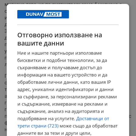
милиона лева, но по сметките му само 4 милиона е
сумата, която трябва да се плати на държавните
институции. Това е така, защото сумата в иска не е за
данъци, а за такси, чиято давност е 6 месеца. Затова
Захари се надява по-голямата част от претенциите на
Отговорно използване на
държавата да отпаднат в съда, за да могат
вашите данни
печелившите да си получат парите. Така ще могат
участници в лотарията и доставчици на билети да си
Ние и нашите партньори използваме
получат сумите, които възлизат на около 34 милиона
бисквитки и подобни технологии, за да
лева според съдебно-счетоводната експертиза.
съхраняваме и получаваме достъп до
информация на вашето устройство и да
По думите на Велев голяма част от колегите му по
обработваме лични данни, като вашия IP
съдба, спечелили от "Националната лотария", са
адрес, уникални идентификатори и данни
теглили кредити, за да си купят жилище или
автомобил. Те са били сигурни, че всеки месец или
за сърфиране, за персонализирани реклами
години ще им капят пари, и затова са теглили по-
и съдържание, измерване на реклами и
големи суми, които им трябвали за грандиозни
съдържание, анализ на аудиторията и
покупки. Сега са останали с пръст в уста след развоя с
подобряване на услугите.
Доставчици от
фирмата организатор и обявяването ѝ в
трети страни (723)
може също да обработват
несъстоятелност.
данните ви за тези и други цели,