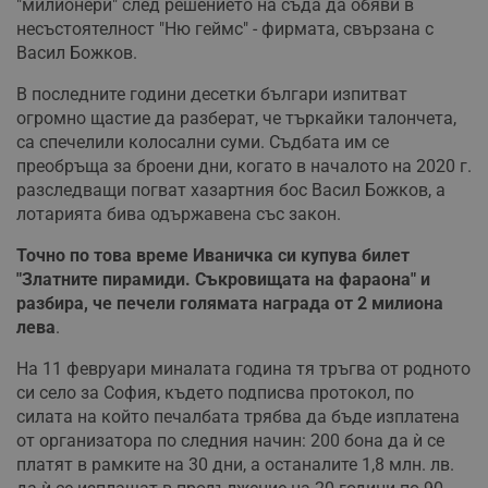
"милионери" след решението на съда да обяви в
несъстоятелност "Ню геймс" - фирмата, свързана с
Васил Божков.
В последните години десетки българи изпитват
огромно щастие да разберат, че търкайки талончета,
са спечелили колосални суми. Съдбата им се
преобръща за броени дни, когато в началото на 2020 г.
разследващи погват хазартния бос Васил Божков, а
лотарията бива одържавена със закон.
Точно по това време Иваничка си купува билет
"Златните пирамиди. Съкровищата на фараона" и
разбира, че печели голямата награда от 2 милиона
лева
.
На 11 февруари миналата година тя тръгва от родното
си село за София, където подписва протокол, по
силата на който печалбата трябва да бъде изплатена
от организатора по следния начин: 200 бона да ѝ се
платят в рамките на 30 дни, а останалите 1,8 млн. лв.