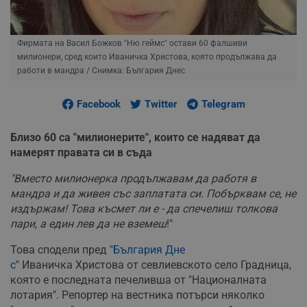
Фирмата на Васил Божков "Ню геймс" остави 60 фалшиви
милионери, сред които Иваничка Христова, която продължава да
работи в мандра
/ Снимка: България Днес
Facebook
Twitter
Telegram
Близо 60 са "милионерите", които се надяват да
намерят правата си в съда
"Вместо милионерка продължавам да работя в
мандра и да живея със заплатата си. Побърквам се, не
издържам! Това късмет ли е - да спечелиш толкова
пари, а един лев да не вземеш
!"
Това сподели пред "
България Дне
с
" Иваничка Христова от севлиевското село Градница,
която е последната печеливша от "Националната
лотария". Репортер на вестника потърси няколко