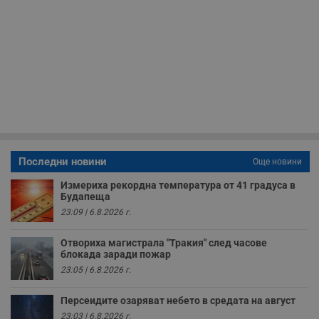
н
н
п
б
п
с
о
с
а
р
у
з
з
п
ASP.NET_SessionId
Сесия
Т
Microsoft
Последни новини
Още новини
с
Corporation
D
www.dunavmost.com
Измериха рекордна температура от 41 градуса в
п
Будапеща
и
т
23:09 | 6.8.2026 г.
к
п
и
Отвориха магистрала "Тракия" след часове
у
блокада заради пожар
р
к
23:05 | 6.8.2026 г.
п
д
д
Персеидите озаряват небето в средата на август
п
23:03 | 6.8.2026 г.
у