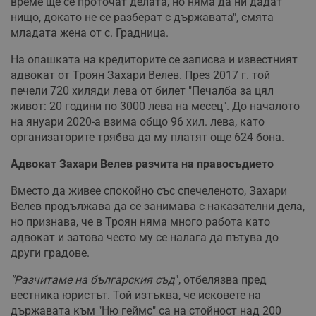
време ще се проточат делата, но няма да ни дадат
нищо, докато не се разберат с държавата", смята
младата жена от с. Градница.
На опашката на кредиторите се записва и известният
адвокат от Троян Захари Велев. През 2017 г. той
печели 720 хиляди лева от билет "Печалба за цял
живот: 20 години по 3000 лева на месец". До началото
на януари 2020-а взима общо 96 хил. лева, като
организаторите трябва да му платят още 624 бона.
Адвокат Захари Велев разчита на правосъдието
Вместо да живее спокойно със спечеленото, Захари
Велев продължава да се занимава с наказателни дела,
но признава, че в Троян няма много работа като
адвокат и затова често му се налага да пътува до
други градове.
"Разчитаме на българския съд
", отбелязва пред
вестника юристът. Той изтъква, че исковете на
държавата към "Ню геймс" са на стойност над 200