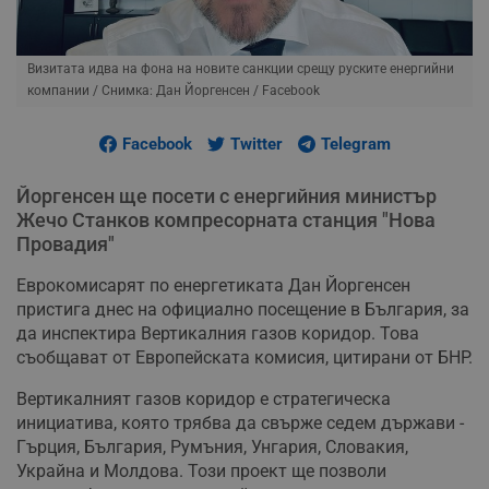
Визитата идва на фона на новите санкции срещу руските енергийни
компании
/ Снимка: Дан Йоргенсен / Facebook
Facebook
Twitter
Telegram
Йоргенсен ще посети с енергийния министър
Жечо Станков компресорната станция "Нова
Провадия"
Еврокомисарят по енергетиката Дан Йоргенсен
пристига днес на официално посещение в България, за
да инспектира Вертикалния газов коридор. Това
съобщават от Европейската комисия, цитирани от БНР.
Вертикалният газов коридор е стратегическа
инициатива, която трябва да свърже седем държави -
Гърция, България, Румъния, Унгария, Словакия,
Украйна и Молдова. Този проект ще позволи