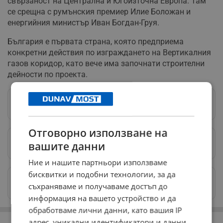
свързаност на Централна и Югоизточна Европа. Там
се срещна с румънския премиер Илие Боложан и
енергийния министър Иван Богдан-Груя.
България е първата страна, която предприема
конкретни действия по изграждането на Вертикалния
газов коридор, като вече има започнати строителни
дейности по проекта.
Следвай ни в Google News
→
Отговорно използване на
Предпочитани източници
→
вашите данни
Ние и нашите партньори използваме
бисквитки и подобни технологии, за да
Изпращайте снимки и информация на
съхраняваме и получаваме достъп до
news@dunavmost.com
информация на вашето устройство и да
обработваме лични данни, като вашия IP
РЕКЛАМА
адрес, уникални идентификатори и данни