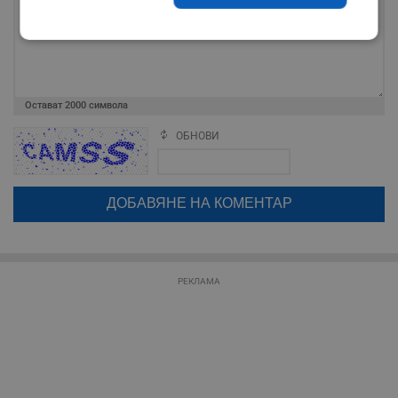
Строго
Ефективност
необходимо
Остават
2000
символа
Таргетиране
Функционалност
ОБНОВИ
Поради зачестилите злоупотреби в сайта, за да оставите анонимен
коментар или да гласувате изискваме да се идентифицирате с
google акаунт.
Некласифицирани
Натискайки на бутона "Вход с google" по-долу, коментарът ви ще
бъде публикуван анонимно под псевдонима който сте попълнили
по-горе в полето "Твоето име". Никаква лична информация за вас
няма да бъде съхранявана при нас или показвана на други
потребители.
РЕКЛАМА
Строго необходимо
Ефективност
Таргетиране
Функционалност
Некласифицирани