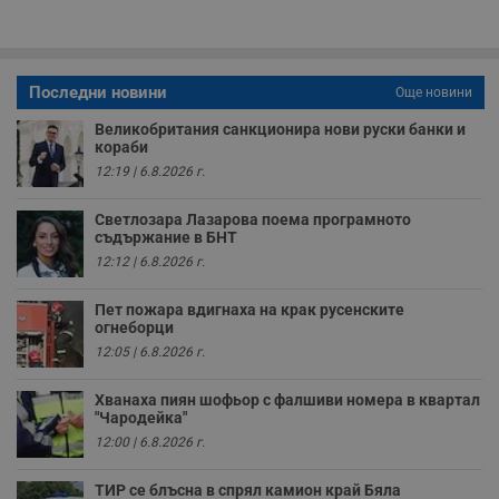
у
з
б
VISITOR_PRIVACY_METADATA
5 месеца
Т
YouTube
4
с
.youtube.com
Последни новини
Още новини
седмици
с
с
Великобритания санкционира нови руски банки и
п
и
кораби
п
12:19 | 6.8.2026 г.
т
в
с
Светлозара Лазарова поема програмното
з
съдържание в БНТ
с
п
12:12 | 6.8.2026 г.
о
р
п
Пет пожара вдигнаха на крак русенските
н
огнеборци
п
к
12:05 | 6.8.2026 г.
ч
п
с
Хванаха пиян шофьор с фалшиви номера в квартал
б
"Чародейка"
12:00 | 6.8.2026 г.
__cf_bm
29
Т
Cloudflare Inc.
минути
с
.twitter.com
59
р
ТИР се блъсна в спрял камион край Бяла
секунди
м