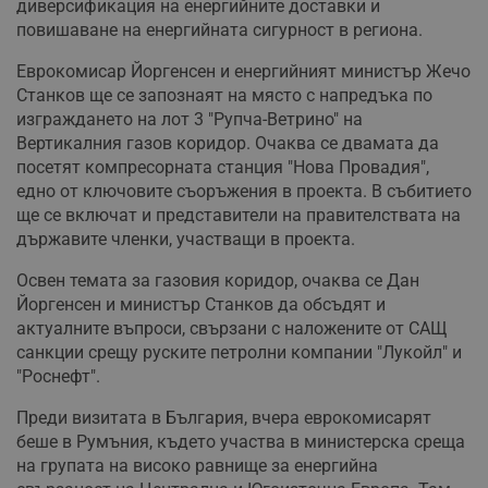
диверсификация на енергийните доставки и
повишаване на енергийната сигурност в региона.
Еврокомисар Йоргенсен и енергийният министър Жечо
Станков ще се запознаят на място с напредъка по
изграждането на лот 3 "Рупча-Ветрино" на
Вертикалния газов коридор. Очаква се двамата да
посетят компресорната станция "Нова Провадия",
едно от ключовите съоръжения в проекта. В събитието
ще се включат и представители на правителствата на
държавите членки, участващи в проекта.
Освен темата за газовия коридор, очаква се Дан
Йоргенсен и министър Станков да обсъдят и
актуалните въпроси, свързани с наложените от САЩ
санкции срещу руските петролни компании "Лукойл" и
"Роснефт".
Преди визитата в България, вчера еврокомисарят
беше в Румъния, където участва в министерска среща
на групата на високо равнище за енергийна