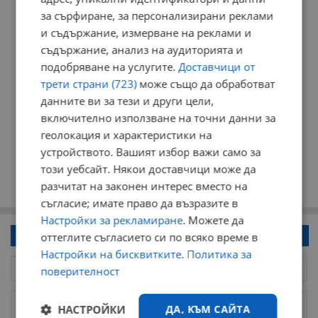
за сърфиране, за персонализирани реклами
и съдържание, измерване на реклами и
съдържание, анализ на аудиторията и
подобряване на услугите.
Доставчици от
трети страни (723)
може също да обработват
данните ви за тези и други цели,
включително използване на точни данни за
геолокация и характеристики на
устройството. Вашият избор важи само за
този уебсайт. Някои доставчици може да
разчитат на законен интерес вместо на
съгласие; имате право да възразите в
Настройки за рекламиране
. Можете да
Напиши коментар!
оттеглите съгласието си по всяко време в
Настройки на бисквитките
.
Политика за
поверителност
НАСТРОЙКИ
ДА, КЪМ САЙТА