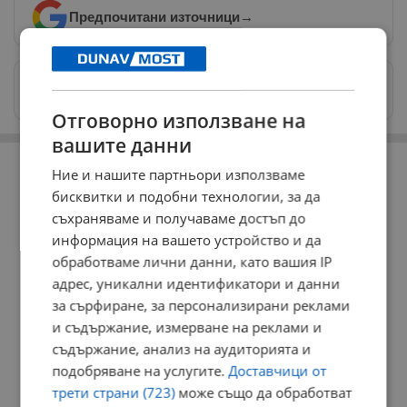
Предпочитани източници
→
Изпращайте снимки и информация на
news@dunavmost.com
Отговорно използване на
вашите данни
РЕКЛАМА
Ние и нашите партньори използваме
бисквитки и подобни технологии, за да
съхраняваме и получаваме достъп до
информация на вашето устройство и да
обработваме лични данни, като вашия IP
адрес, уникални идентификатори и данни
за сърфиране, за персонализирани реклами
и съдържание, измерване на реклами и
съдържание, анализ на аудиторията и
подобряване на услугите.
Доставчици от
трети страни (723)
може също да обработват