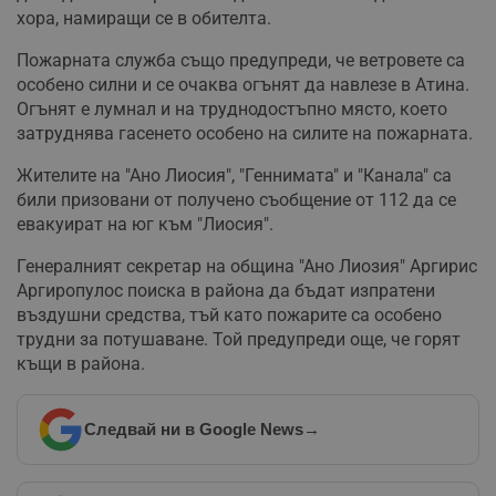
хора, намиращи се в обителта.
Пожарната служба също предупреди, че ветровете са
особено силни и се очаква огънят да навлезе в Атина.
Огънят е лумнал и на труднодостъпно място, което
затруднява гасенето особено на силите на пожарната.
Жителите на "Ано Лиосия", "Геннимата" и "Канала" са
били призовани от получено съобщение от 112 да се
евакуират на юг към "Лиосия".
Генералният секретар на община "Ано Лиозия" Аргирис
Аргиропулос поиска в района да бъдат изпратени
въздушни средства, тъй като пожарите са особено
трудни за потушаване. Той предупреди още, че горят
къщи в района.
Следвай ни в Google News
→