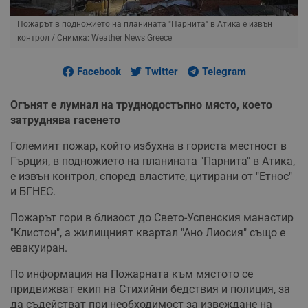
Пожарът в подножието на планината "Парнита" в Атика е извън
контрол
/ Снимка: Weather News Greece
Facebook
Twitter
Telegram
Огънят е лумнал на труднодостъпно място, което
затруднява гасенето
Големият пожар, който избухна в гориста местност в
Гърция, в подножието на планината "Парнита" в Атика,
е извън контрол, според властите, цитирани от "Етнос"
и БГНЕС.
Пожарът гори в близост до Свето-Успенския манастир
"Клистон", а жилищният квартал "Ано Лиосия" също е
евакуиран.
По информация на Пожарната към мястото се
придвижват екип на Стихийни бедствия и полиция, за
да съдействат при необходимост за извеждане на