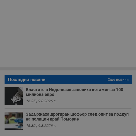
__RequestVerificationToken
Сесия
Т
Microsoft
п
Corporation
ф
www.dunavmost.com
з
п
и
п
A
т
е
д
н
п
с
у
и
ф
н
Последни новини
м
Още новини
Т
и
Властите в Индонезия заловиха кетамин за 100
п
милиона евро
у
з
16:35 | 9.8.2026 г.
б
VISITOR_PRIVACY_METADATA
5 месеца
Т
Задържаха дрогиран шофьор след опит за подкуп
YouTube
4
с
.youtube.com
на полицаи край Поморие
седмици
с
16:30 | 9.8.2026 г.
с
п
и