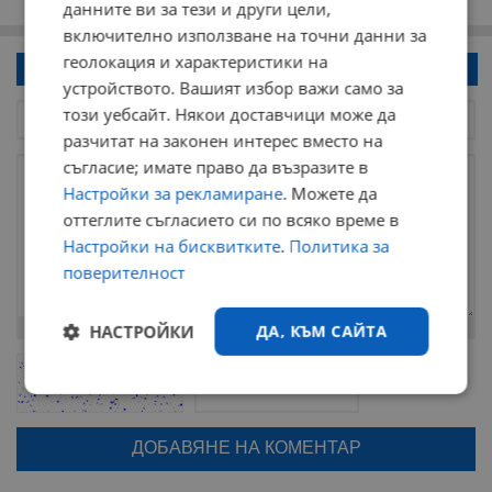
данните ви за тези и други цели,
включително използване на точни данни за
геолокация и характеристики на
Напиши коментар!
устройството. Вашият избор важи само за
този уебсайт. Някои доставчици може да
разчитат на законен интерес вместо на
съгласие; имате право да възразите в
Настройки за рекламиране
. Можете да
оттеглите съгласието си по всяко време в
Настройки на бисквитките
.
Политика за
поверителност
Остават
2000
символа
НАСТРОЙКИ
ДА, КЪМ САЙТА
ОБНОВИ
Поради зачестилите злоупотреби в сайта, за да оставите анонимен
коментар или да гласувате изискваме да се идентифицирате с
Строго
Ефективност
google акаунт.
необходимо
Натискайки на бутона "Вход с google" по-долу, коментарът ви ще
бъде публикуван анонимно под псевдонима който сте попълнили
по-горе в полето "Твоето име". Никаква лична информация за вас
няма да бъде съхранявана при нас или показвана на други