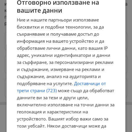
Отговорно използване на
изминали 81 години, германската земя продължава да
вашите данни
крие огромен брой невзривени боеприпаси, като
подобни евакуации се налагат сравнително често в
Ние и нашите партньори използваме
различни части на страната.
бисквитки и подобни технологии, за да
съхраняваме и получаваме достъп до
информация на вашето устройство и да
Следвай ни в Google News
→
обработваме лични данни, като вашия IP
адрес, уникални идентификатори и данни
за сърфиране, за персонализирани реклами
Предпочитани източници
→
и съдържание, измерване на реклами и
съдържание, анализ на аудиторията и
подобряване на услугите.
Доставчици от
Изпращайте снимки и информация на
трети страни (723)
може също да обработват
news@dunavmost.com
данните ви за тези и други цели,
включително използване на точни данни за
РЕКЛАМА
геолокация и характеристики на
устройството. Вашият избор важи само за
този уебсайт. Някои доставчици може да