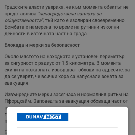
Градските власти увериха, че към момента обектът не
представлява
"непосредствена заплаха за
обществеността"
, тъй като е изолиран своевременно.
Бомбата е намерена по време на рутинни изкопни
дейности в източната част на града.
Блокада и мерки за безопасност
Около мястото на находката е установен периметър
за сигурност с радиус от 1,5 километра. В момента
екипи на пожарната извършват обходи на адресите, за
да се уверят, че всички хора са напуснали зоната за
евакуация.
Извънредните мерки засегнаха и нормалния ритъм на
Пфорцхайм. Заповедта за евакуация обхваща част от
централните райони на града, а ключови линии на
градския транспорт са временно спрени, докато
приключи операцията по сапьорските дейности.
Въпреки че от края на Втората световна война са