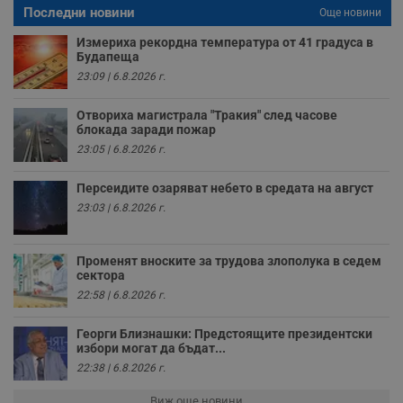
Последни новини
п
Още новини
н
п
Измериха рекордна температура от 41 градуса в
к
Будапеща
ч
п
23:09 | 6.8.2026 г.
с
б
Отвориха магистрала "Тракия" след часове
__cf_bm
29
Т
Cloudflare Inc.
блокада заради пожар
минути
с
.twitter.com
23:05 | 6.8.2026 г.
59
р
секунди
м
б
Персеидите озаряват небето в средата на август
о
у
23:03 | 6.8.2026 г.
п
о
и
т
Променят вноските за трудова злополука в седем
сектора
receive-cookie-deprecation
.hit.gemius.pl
1 година
Т
с
22:58 | 6.8.2026 г.
с
н
н
Георги Близнашки: Предстоящите президентски
п
избори могат да бъдат...
б
п
22:38 | 6.8.2026 г.
с
о
Виж още новини ...