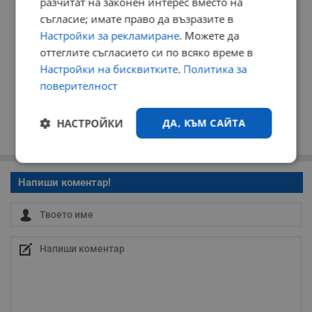
разчитат на законен интерес вместо на
съгласие; имате право да възразите в
Настройки за рекламиране
. Можете да
оттеглите съгласието си по всяко време в
Настройки на бисквитките
.
Политика за
поверителност
НАСТРОЙКИ
ДА, КЪМ САЙТА
Строго
Ефективност
необходимо
Напиши коментар!
Таргетиране
Функционалност
Некласифицирани