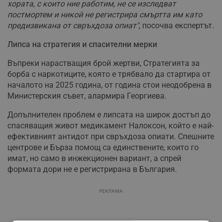
хората, с които ние работим, не се изследват
постмортем и никой не регистрира смъртта им като
предизвикана от свръхдоза опиат"
, посочва експертът.
Липса на стратегия и спасителни мерки
Въпреки нарастващия брой жертви, Стратегията за
борба с наркотиците, която е трябвало да стартира от
началото на 2025 година, от година стои неодобрена в
Министерския съвет, алармира Георгиева.
Допълнителен проблем е липсата на широк достъп до
спасяващия живот медикамент Налоксон, който е най-
ефективният антидот при свръхдоза опиати. Спешните
центрове и Бърза помощ са единствените, които го
имат, но само в инжекционен вариант, а спрей
формата дори не е регистрирана в България.
РЕКЛАМА