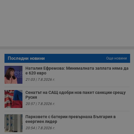
н
п
б
п
с
о
с
а
р
у
з
з
п
Последни новини
Още новини
ASP.NET_SessionId
Сесия
Т
Microsoft
с
Corporation
Наталия Ефремова: Минималната заплата няма да
D
www.dunavmost.com
е 620 евро
п
и
21:03 | 7.8.2026 г.
т
к
п
Сенатът на САЩ одобри нов пакет санкции срещу
и
Русия
у
р
20:57 | 7.8.2026 г.
к
п
д
Парковете с батерии превърнаха България в
д
енергиен лидер
п
у
20:54 | 7.8.2026 г.