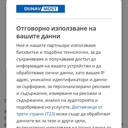
Отговорно използване на
вашите данни
Ние и нашите партньори използваме
бисквитки и подобни технологии, за да
съхраняваме и получаваме достъп до
информация на вашето устройство и да
обработваме лични данни, като вашия IP
адрес, уникални идентификатори и данни
за сърфиране, за персонализирани реклами
и съдържание, измерване на реклами и
съдържание, анализ на аудиторията и
Полицията потвърждава заплахата
подобряване на услугите.
Доставчици от
В средата на август главен инспектор Александър
трети страни (723)
може също да обработват
Нецов, началник на "Криминална полиция" в Първо
данните ви за тези и други цели,
районно управление на СДВР, потвърди, че фентанилът
включително използване на точни данни за