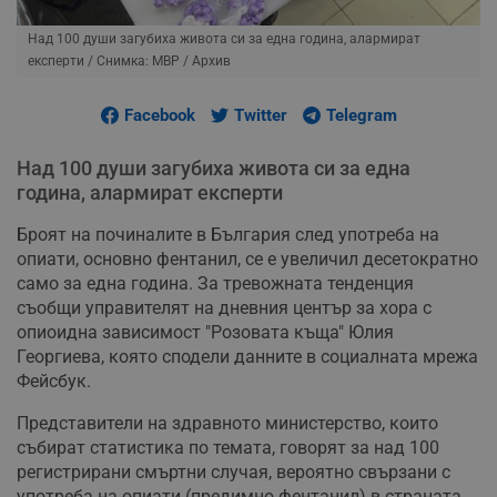
Над 100 души загубиха живота си за една година, алармират
експерти
/ Снимка: МВР / Архив
Facebook
Twitter
Telegram
Над 100 души загубиха живота си за една
година, алармират експерти
Броят на починалите в България след употреба на
опиати, основно фентанил, се е увеличил десетократно
само за една година. За тревожната тенденция
съобщи управителят на дневния център за хора с
опиоидна зависимост "Розовата къща" Юлия
Георгиева, която сподели данните в социалната мрежа
Фейсбук.
Представители на здравното министерство, които
събират статистика по темата, говорят за над 100
регистрирани смъртни случая, вероятно свързани с
употреба на опиати (предимно фентанил) в страната.