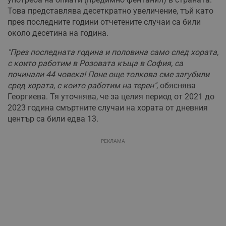
Това представлява десеткратно увеличение, тъй като
през последните години отчетените случаи са били
около десетина на година.
"През последната година и половина само след хората,
с които работим в Розовата къща в София, са
починали 44 човека! Поне още толкова сме загубили
сред хората, с които работим на терен"
, обяснява
Георгиева. Тя уточнява, че за целия период от 2021 до
2023 година смъртните случаи на хората от дневния
център са били едва 13.
РЕКЛАМА