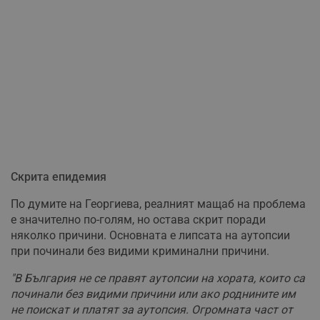
Скрита епидемия
По думите на Георгиева, реалният мащаб на проблема
е значително по-голям, но остава скрит поради
няколко причини. Основната е липсата на аутопсии
при починали без видими криминални причини.
"В България не се правят аутопсии на хората, които са
починали без видими причини или ако роднините им
не поискат и платят за аутопсия. Огромната част от