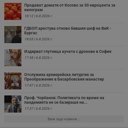
н
Продават домати от Косово за 30 евроцента за
п
килограм
к
ч
18:12 | 6.8.2026 г.
п
с
б
ГДБОП арестува отново бившия шеф на ВиК -
Бургас
__cf_bm
29
Т
Cloudflare Inc.
18:03 | 6.8.2026 г.
минути
с
.twitter.com
59
р
секунди
м
Издирват глутница кучета с дронове в София
б
о
17:58 | 6.8.2026 г.
у
п
о
и
Отслужиха архиерейска литургия за
т
Преображение в Басарбовския манастир
receive-cookie-deprecation
.hit.gemius.pl
1 година
Т
17:47 | 6.8.2026 г.
с
с
н
Проф. Чорбанов: Политиката по време на
н
пандемията не се базираше на...
п
б
17:37 | 6.8.2026 г.
п
с
Виж още новини ...
о
с