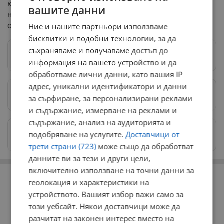
конгресменката Елиз Стефаник, която Тръмп е
вашите данни
номинирал за посланик на Организацията на
обединените нации.
Ние и нашите партньори използваме
бисквитки и подобни технологии, за да
съхраняваме и получаваме достъп до
Следвай ни в Google News
→
информация на вашето устройство и да
обработваме лични данни, като вашия IP
адрес, уникални идентификатори и данни
Предпочитани източници
→
за сърфиране, за персонализирани реклами
и съдържание, измерване на реклами и
съдържание, анализ на аудиторията и
Изпращайте снимки и информация на
подобряване на услугите.
Доставчици от
news@dunavmost.com
трети страни (723)
може също да обработват
данните ви за тези и други цели,
РЕКЛАМА
включително използване на точни данни за
геолокация и характеристики на
устройството. Вашият избор важи само за
този уебсайт. Някои доставчици може да
разчитат на законен интерес вместо на