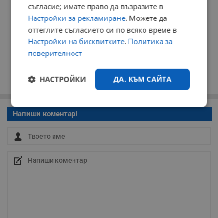
съгласие; имате право да възразите в
Настройки за рекламиране
. Можете да
оттеглите съгласието си по всяко време в
Настройки на бисквитките
.
Политика за
поверителност
НАСТРОЙКИ
ДА, КЪМ САЙТА
Строго
Ефективност
Напиши коментар!
необходимо
Таргетиране
Функционалност
Некласифицирани