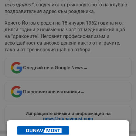
всеотдайно!"
, споделиха от ръководството на клуба в
поздравителния адрес към рожденика.
Христо Йотов е роден на 18 януари 1962 година и от
дълги години е неизменна част от медицинския щаб
на "драконите". Неговият професионализъм и
всеотдайност са високо ценени както от играчите,
така и от треньорския щаб на отбора.
Следвай ни в Google News
→
Предпочитани източници
→
Изпращайте снимки и информация на
news@dunavmost.com
РЕКЛАМА