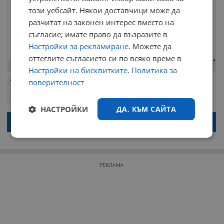
този уебсайт. Някои доставчици може да
разчитат на законен интерес вместо на
съгласие; имате право да възразите в
Настройки за рекламиране
. Можете да
оттеглите съгласието си по всяко време в
Остават
2000
символа
Настройки на бисквитките
.
Политика за
поверителност
ОБНОВИ
Поради зачестилите злоупотреби в сайта, за да оставите анонимен
коментар или да гласувате изискваме да се идентифицирате с
google акаунт.
НАСТРОЙКИ
ДА, КЪМ САЙТА
Натискайки на бутона "Вход с google" по-долу, коментарът ви ще
бъде публикуван анонимно под псевдонима който сте попълнили
по-горе в полето "Твоето име". Никаква лична информация за вас
Строго
Ефективност
няма да бъде съхранявана при нас или показвана на други
необходимо
потребители.
РЕКЛАМА
Таргетиране
Функционалност