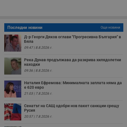
п
A
т
е
д
н
п
Последни новини
Още новини
с
у
Д-р Георги Дяков оглави "Прогресивна България" в
и
Бяла
ф
н
09:47 | 8.8.2026 г.
м
Т
и
Река Дунав продължава да разкрива хилядолетни
п
находки
у
з
09:36 | 8.8.2026 г.
б
Наталия Ефремова: Минималната заплата няма да
VISITOR_PRIVACY_METADATA
5 месеца
Т
YouTube
4
с
.youtube.com
е 620 евро
седмици
с
21:03 | 7.8.2026 г.
с
п
и
Сенатът на САЩ одобри нов пакет санкции срещу
п
Русия
т
в
20:57 | 7.8.2026 г.
с
з
с