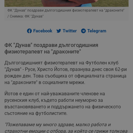
ФК "Дунав" поздрави дългогодишния физиотерапевт на "драконите"
/ Снимка: ФК "Дунав"
Facebook
Twitter
Telegram
ФК "Дунав" поздрави дългогодишния
физиотерапевт на "драконите"
Дългогодишният физиотерапевт на Футболен клуб
"Дунав" - Русе, Христо Йотов, празнува днес своя 62-ри
рожден ден. Това съобщиха от официалната страница
на "драконите" в социалните мрежи.
Йотов е един от най-уважаваните членове на
русенския клуб, където работи неуморно за
възстановяването и поддържането на физическото
състояние на футболистите.
"Пожелаваме му много здраве, малко работа и
страхотни емоции с отбора, за който се грижи толкова