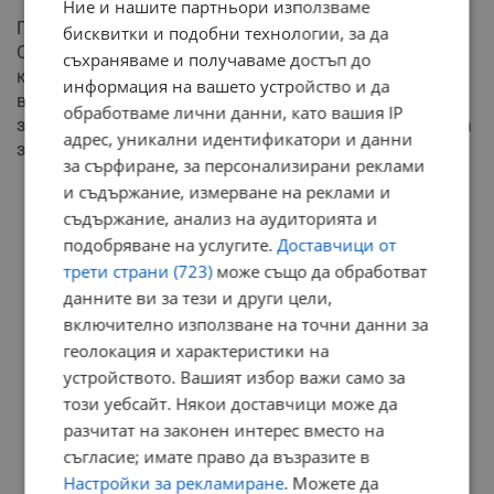
Ние и нашите партньори използваме
Партньорските отношения излизат на преден план.
бисквитки и подобни технологии, за да
Очакват ви дълбоки и трансформиращи разговори,
съхраняваме и получаваме достъп до
които ще променят динамиката на важна за вас
информация на вашето устройство и да
връзка. Избягвайте манипулативните тактики и
обработваме лични данни, като вашия IP
заложете на пълна искреност. Тази вечер е подходяща
адрес, уникални идентификатори и данни
за релаксация и възстановяване на изгубените сили.
за сърфиране, за персонализирани реклами
и съдържание, измерване на реклами и
РЕКЛАМА
съдържание, анализ на аудиторията и
подобряване на услугите.
Доставчици от
трети страни (723)
може също да обработват
данните ви за тези и други цели,
включително използване на точни данни за
геолокация и характеристики на
устройството. Вашият избор важи само за
този уебсайт. Някои доставчици може да
разчитат на законен интерес вместо на
съгласие; имате право да възразите в
Настройки за рекламиране
. Можете да