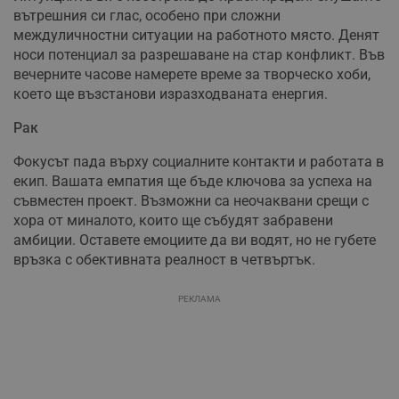
вътрешния си глас, особено при сложни
междуличностни ситуации на работното място. Денят
носи потенциал за разрешаване на стар конфликт. Във
вечерните часове намерете време за творческо хоби,
което ще възстанови изразходваната енергия.
Рак
Фокусът пада върху социалните контакти и работата в
екип. Вашата емпатия ще бъде ключова за успеха на
съвместен проект. Възможни са неочаквани срещи с
хора от миналото, които ще събудят забравени
амбиции. Оставете емоциите да ви водят, но не губете
връзка с обективната реалност в четвъртък.
РЕКЛАМА