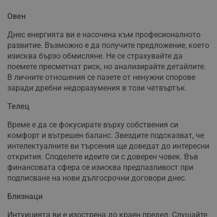
Овен
Днес енергията ви е насочена към професионалното
развитие. Възможно е да получите предложение, което
изисква бързо обмисляне. Не се страхувайте да
поемете пресметнат риск, но анализирайте детайлите.
В личните отношения се пазете от ненужни спорове
заради дребни недоразумения в този четвъртък.
Телец
Време е да се фокусирате върху собствения си
комфорт и вътрешен баланс. Звездите подсказват, че
интелектуалните ви търсения ще доведат до интересни
открития. Споделете идеите си с доверен човек. Във
финансовата сфера се изисква предпазливост при
подписване на нови дългосрочни договори днес.
Близнаци
Интуицията ви е изострена до краен предел. Слушайте