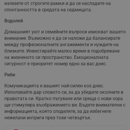
излезете от строгите рамки и да се насладите на
спонтанността в средата на седмицата.
Строго необходимо
Ефективност
Таргетиране
Функционалност
Водолей
Некласифицирани
Домашният уют и семейните въпроси изискват вашето
внимание. Възможно е да се наложи да балансирате
Строго необходимите бисквитки позволяват основната
функционалност на уебсайта, като потребителско
между професионалните ангажименти и нуждите на
влизане и управление на акаунта. Уебсайтът не може да
близките. Инвестирайте малко време в подобряване
се използва правилно без строго необходими
на жизненото си пространство. Емоционалната
бисквитки.
сигурност е приоритет номер едно за вас днес.
Валиден
Име
Доставчик
/
Домейн
О
до
Риби
__RequestVerificationToken
Сесия
Т
Microsoft
п
Corporation
Комуникацията е вашият най-силен коз днес.
ф
www.dunavmost.com
з
Използвайте дар словото си, за да убедите околните в
п
правотата си. Кратко пътуване или среща с нови хора
и
п
ще стимулира въображението ви. Бъдете внимателни с
A
информацията, която споделяте, за да избегнете
т
е
нежелани интриги през този четвъртък.
д
н
п