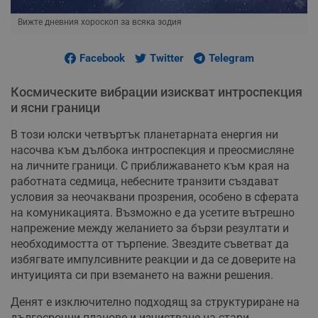
Вижте дневния хороскоп за всяка зодия
Facebook
Twitter
Telegram
Космическите вибрации изискват интроспекция
и ясни граници
В този юлски четвъртък планетарната енергия ни
насочва към дълбока интроспекция и преосмисляне
на личните граници. С приближаването към края на
работната седмица, небесните транзити създават
условия за неочаквани прозрения, особено в сферата
на комуникацията. Възможно е да усетите вътрешно
напрежение между желанието за бързи резултати и
необходимостта от търпение. Звездите съветват да
избягвате импулсивните реакции и да се доверите на
интуицията си при вземането на важни решения.
Денят е изключително подходящ за структуриране на
дългосрочни планове и изчистване на стари