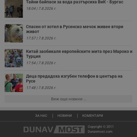
Тайни байпаси за вода разтърсиха ВиК - Бургас
потребителски
взаимодействия и
18:04 | 7.8.2026 г.
ангажираност на
уебсайта за
подобряване на
обслужването и
Спасен от хотел в Русенско мечок живее втори
потребителския
живот
опит.
17:57 | 7.8.2026 г.
Gtest
1
Тази бисквитка се
Gemius
седмица
използва за A/B
.hit.gemius.pl
тестване на
Китай заобикаля европейските мита през Мароко и
уебсайта чрез
Турция
събиране на
17:54 | 7.8.2026 г.
данни за
поведението и
взаимодействието
Деца предадоха изгубен телефон в центъра на
на посетителите.
Русе
Той помага за
подобряване на
17:48 | 7.8.2026 г.
потребителския
опит, като
разбира как
Виж още новини ...
потребителите се
ангажират с
различни
елементи на
ЗА НАС
НОВИНИ
КОМЕНТАРИ
уебсайта по
време на етапите
Copyright © 2011
на тестване.
Dunavmost.com
Gdyn
1 година
Тази бисквитка се