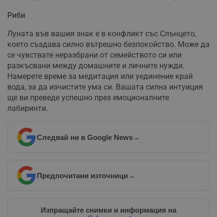
Таргетиране
Функционалност
Риби
Некласифицирани
Луната във вашия знак е в конфликт със Слънцето,
Строго необходимите бисквитки позволяват основната
което създава силно вътрешно безпокойство. Може да
функционалност на уебсайта, като потребителско
се чувствате неразбрани от семейството си или
влизане и управление на акаунта. Уебсайтът не може да
разкъсвани между домашните и личните нужди.
се използва правилно без строго необходими
бисквитки.
Намерете време за медитация или уединение край
вода, за да изчистите ума си. Вашата силна интуиция
Валиден
Име
Доставчик
/
Домейн
О
до
ще ви преведе успешно през емоционалните
лабиринти.
__RequestVerificationToken
Сесия
Т
Microsoft
п
Corporation
ф
www.dunavmost.com
з
Следвай ни в Google News
→
п
и
п
A
т
е
Предпочитани източници
→
д
н
п
с
у
Изпращайте снимки и информация на
и