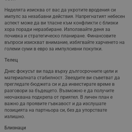
Неделята изисква от вас да укротите вродения си
импулс за незабавни действия. Напрегнатият небесен
аспект може да ви тласне към конфликти с близки
хора поради неразбиране. Използвайте деня за
почивка и стратегическо планиране. Финансовите
въпроси изискват внимание, избягвайте харченето на
големи суми в евро за импулсивни покупки.
Телец
Днес фокусът ви пада върху дългосрочните цели и
материалната стабилност. Звездите ви съветват да
прегледате бюджета си и да инвестирате време в
разговори за бъдещето. Възможно е да получите
неочаквана подкрепа от приятел. В личен план е
важно да проявите гъвкавост и да изслушате
позицията на партньора си, без да упорствате
излишно.
Близнаци