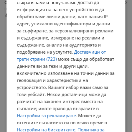
сериозните разговори, се изправете пред тях с открито
съхраняваме и получаваме достъп до
сърце. Компромисът ще бъде вашият най-силен
информация на вашето устройство и да
инструмент за постигане на хармония днес.
обработваме лични данни, като вашия IP
адрес, уникални идентификатори и данни
РЕКЛАМА
за сърфиране, за персонализирани реклами
и съдържание, измерване на реклами и
съдържание, анализ на аудиторията и
подобряване на услугите.
Доставчици от
трети страни (723)
може също да обработват
данните ви за тези и други цели,
включително използване на точни данни за
геолокация и характеристики на
устройството. Вашият избор важи само за
този уебсайт. Някои доставчици може да
разчитат на законен интерес вместо на
съгласие; имате право да възразите в
Настройки за рекламиране
. Можете да
оттеглите съгласието си по всяко време в
Настройки на бисквитките
.
Политика за