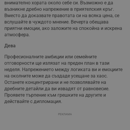
внимателно хората около себе си. Възможно е да
възникне дребно напрежение в приятелския кръг.
Вместо да доказвате правотата си на всяка цена, се
вслушайте в чуждото мнение. Вечерта обещава
приятни емоции, ако заложите на спокойна и искрена
атмосфера.
Дева
Професионалните амбиции или семейните
отговорности ще излязат на преден план в тази
неделя. Напрежението между логиката ви и емоциите
на околните може да създаде усещане за хаос.
Останете концентрирани и не позволявайте на
дребните детайли да ви извадят от равновесие.
Проявете търпение към грешките на другите и
действайте с дипломация.
РЕКЛАМА