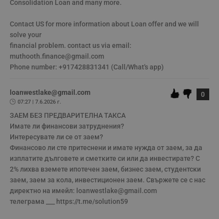
споделени на
﻿Consolidation Loan and many more.

ангажираност за
YouTube за
различни
__Secure-YNID
.youtube.com
5 месеца
подобряване на
проследяване на
страници на сайта.
потребителското
4
прегледи на
Тя може да
седмици
преживяване на
﻿Contact US for more information about Loan offer and we will 
вградени
съхранява
сайта. Тя може да
видеоклипове.
solve your

потребителски
събира данни за
g_state
www.dunavmost.com
5 месеца
предпочитания и
начина, по който
4
﻿financial problem. contact us via email: 
VISITOR_INFO1_LIVE
5 месеца
Тази бисквитка е
Google LLC
друга
посетителите
седмици
4
настроена от
.youtube.com
muthooth.finance@gmail.com

информация,
взаимодействат с
седмици
Youtube, за да
която е
уебсайта, като
cfz_google-
.dunavmost.com
11
﻿Phone number: +917428831341 (Call/What's app)
следи
необходима за
например
analytics_v4
месеца 4
предпочитанията
ефективно
посетените
седмици
на
осигуряване на
страници,
потребителите за
последователна
времето,
loanwestlake@gmail.com
0
видеоклипове в
функционалност в
прекарано на
Youtube,
07:27 | 7.6.2026 г.
целия сайт.
страници и друга
вградени в
статистическа
ЗАЕМ БЕЗ ПРЕДВАРИТЕЛНА ТАКСА

сайтове; тя може
mid
1 година
Това е бисквитка
Meta Platform
информация.
също така да
1 месец
на Instagram,
Имате ли финансови затруднения?

Inc.
определи дали
която позволява
FCCDCF
.instagram.com
.dunavmost.com
1 година
Тази бисквитка се
посетителят на
Интересувате ли се от заем?

функционалността
използва за
уебсайта
на социалните
вътрешни
Финансово ли сте притеснени и имате нужда от заем, за да 
използва новата
медии в сайта.
анализи от
или старата
изплатите дълговете и сметките си или да инвестирате? С 
оператора на
версия на
сайта.
2% лихва вземете ипотечен заем, бизнес заем, студентски 
интерфейса на
Youtube.
заем, заем за кола, инвестиционен заем. Свържете се с нас 
_sharedID_cst
.dunavmost.com
11
Тази бисквитка се
месеца 4
използва за
директно на имейл: loanwestlake@gmail.com

седмици
проследяване на
телеграма ___ https://t.me/solution59
потребителски
взаимодействия и
ангажираност на