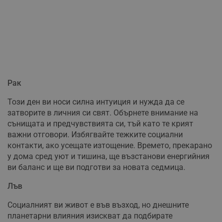
Рак
Този ден ви носи силна интуиция и нужда да се
затворите в личния си свят. Обърнете внимание на
сънищата и предчувствията си, тъй като те крият
важни отговори. Избягвайте тежките социални
контакти, ако усещате изтощение. Времето, прекарано
у дома сред уют и тишина, ще възстанови енергийния
ви баланс и ще ви подготви за новата седмица.
Лъв
Социалният ви живот е във възход, но днешните
планетарни влияния изискват да подбирате