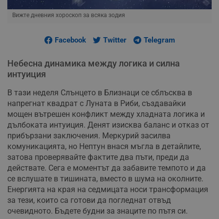
Вижте дневния хороскоп за всяка зодия
Facebook
Twitter
Telegram
Небесна динамика между логика и силна
интуиция
В тази неделя Слънцето в Близнаци се сблъсква в
напрегнат квадрат с Луната в Риби, създавайки
мощен вътрешен конфликт между хладната логика и
дълбоката интуиция. Денят изисква баланс и отказ от
прибързани заключения. Меркурий засилва
комуникацията, но Нептун внася мъгла в детайлите,
затова проверявайте фактите два пъти, преди да
действате. Сега е моментът да забавите темпото и да
се вслушате в тишината, вместо в шума на околните.
Енергията на края на седмицата носи трансформация
за тези, които са готови да погледнат отвъд
очевидното. Бъдете будни за знаците по пътя си.