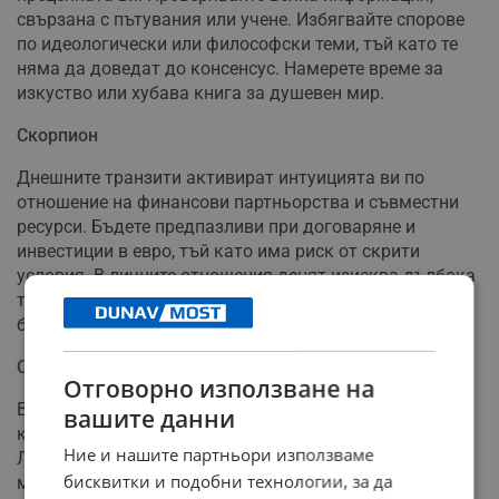
свързана с пътувания или учене. Избягвайте спорове
по идеологически или философски теми, тъй като те
няма да доведат до консенсус. Намерете време за
изкуство или хубава книга за душевен мир.
Скорпион
Днешните транзити активират интуицията ви по
отношение на финансови партньорства и съвместни
ресурси. Бъдете предпазливи при договаряне и
инвестиции в евро, тъй като има риск от скрити
условия. В личните отношения денят изисква дълбока
трансформация и отказ от контрол. Позволете си да
бъдете уязвими, за да изградите истинска близост.
Стрелец
Отговорно използване на
Връзките и партньорствата са подложени на тест в
вашите данни
края на тази седмица. Квадратът между Слънцето и
Ние и нашите партньори използваме
Луната изважда на повърхността скрити различия
бисквитки и подобни технологии, за да
между вас и отсрещната страна. Вместо да бягате от