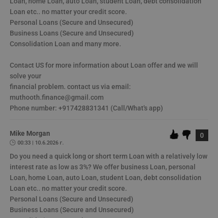
Loan, home Loan, auto Loan, student Loan, debt consolidation 
ASP.NET_SessionId
Сесия
Т
Microsoft
с
Corporation
Loan etc.. no matter your credit score.

D
www.dunavmost.com
﻿Personal Loans (Secure and Unsecured)

п
и
﻿Business Loans (Secure and Unsecured)

т
﻿Consolidation Loan and many more.

к
п
и
у
﻿Contact US for more information about Loan offer and we will 
р
solve your

к
п
﻿financial problem. contact us via email: 
д
muthooth.finance@gmail.com

д
п
﻿Phone number: +917428831341 (Call/What's app)
у
Mike Morgan
0
00:33 | 10.6.2026 г.
Do you need a quick long or short term Loan with a relatively low 
Доставчик
/
Валиден
Валиден
Име
Име
Доставчик
/
Домейн
Описание
Описание
Домейн
Доставчик
/
до
Валиден
до
interest rate as low as 3%? We offer business Loan, personal 
Име
Описание
Домейн
до
Loan, home Loan, auto Loan, student Loan, debt consolidation 
_sharedID
__Secure-
.dunavmost.com
.youtube.com
11
Тази бисквитка се
5 месеца
ROLLOUT_TOKEN
месеца 4
използва, за да се
4
__gfp_s_64b
.vbox7.com
1 година
Тази бисквитка се
Loan etc.. no matter your credit score.

Доставчик
/
Валиден
Име
Описание
седмици
даде възможност
седмици
използва за
Домейн
до
﻿Personal Loans (Secure and Unsecured)

за потребителски
проследяване на
преживявания и
cfzs_google-
.dunavmost.com
Сесия
потребителското
﻿Business Loans (Secure and Unsecured)

YSC
Сесия
Тази бисквитка е
Google LLC
функционалности,
analytics_v4
поведение и
настроена от
.youtube.com