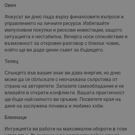
Овен
Фокусът ви днес пада върху финансовите въпроси и
управлението на личните ресурси. Избягвайте
импулсивни покупки и рискови инвестиции, защото
ситуацията е нестабилна. Вечерта носи спокойствие и
възможност за откровен разговор с близък човек,
който ще ви даде ценен съвет за бъдещето.
Телец
Слънцето във вашия знак ви дава енергия, но днес
може да се сблъскате с неочаквана съпротива от
страна на авторитети. Запазете самообладание и не
влизайте в открити конфликти. Вашата практичност
ще бъде най-силното ви оръжие. Посветете края на
деня на заслужена почивка и любимо хоби.
Близнаци
Интуицията ви работи на максимални обороти в този