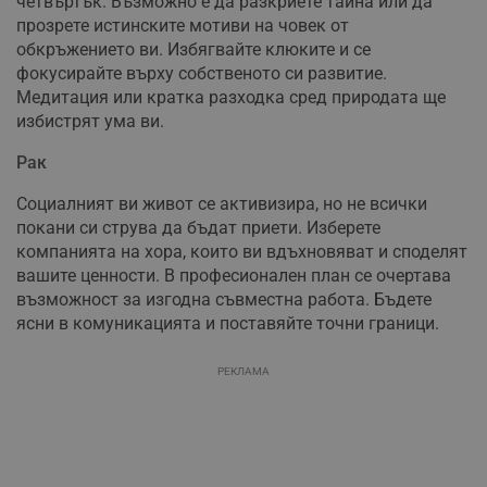
четвъртък. Възможно е да разкриете тайна или да
прозрете истинските мотиви на човек от
обкръжението ви. Избягвайте клюките и се
фокусирайте върху собственото си развитие.
Медитация или кратка разходка сред природата ще
избистрят ума ви.
Рак
Социалният ви живот се активизира, но не всички
покани си струва да бъдат приети. Изберете
компанията на хора, които ви вдъхновяват и споделят
вашите ценности. В професионален план се очертава
възможност за изгодна съвместна работа. Бъдете
ясни в комуникацията и поставяйте точни граници.
РЕКЛАМА