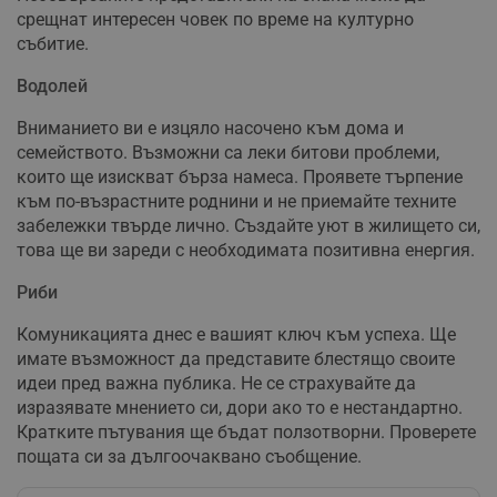
срещнат интересен човек по време на културно
събитие.
Строго необходимо
Ефективност
Таргетиране
Функционалност
Водолей
Некласифицирани
Вниманието ви е изцяло насочено към дома и
семейството. Възможни са леки битови проблеми,
Строго необходимите бисквитки позволяват основната
функционалност на уебсайта, като потребителско
които ще изискват бърза намеса. Проявете търпение
влизане и управление на акаунта. Уебсайтът не може да
към по-възрастните роднини и не приемайте техните
се използва правилно без строго необходими
бисквитки.
забележки твърде лично. Създайте уют в жилището си,
това ще ви зареди с необходимата позитивна енергия.
Валиден
Име
Доставчик
/
Домейн
О
до
Риби
__RequestVerificationToken
Сесия
Т
Microsoft
п
Corporation
Комуникацията днес е вашият ключ към успеха. Ще
ф
www.dunavmost.com
з
имате възможност да представите блестящо своите
п
идеи пред важна публика. Не се страхувайте да
и
п
изразявате мнението си, дори ако то е нестандартно.
A
Кратките пътувания ще бъдат ползотворни. Проверете
т
е
пощата си за дългоочаквано съобщение.
д
н
п