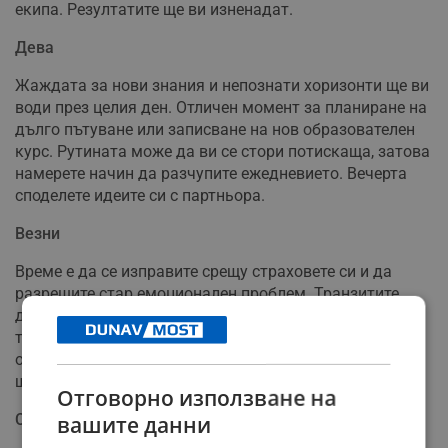
екипа. Резултатите ще ви изненадат.
Дева
Жаждата за нови знания и непознати хоризонти ще ви
води през целия ден. Отличен момент за планиране на
дълго пътуване или записване на нов образователен
курс. Рутината може да ви се стори потискаща, затова
намерете начин да разчупите ежедневието. Вечерта
споделете идеите си с партньора.
Везни
Време е да се изправите срещу страховете си и да
разрешите стар емоционален проблем. Транзитите
днес изискват дълбока трансформация и отказ от
токсични връзки. Обърнете специално внимание на
общите финанси и не подписвайте договори без
щателна проверка. Утрешният ден ще бъде по-светъл.
Отговорно използване на
Скорпион
вашите данни