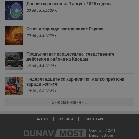
седмици
проследяване на
Дневен хороскоп за 9 август 2026 година
потребителски
взаимодействия и
20:56 | 8.8.2026 г.
ангажираност на
уебсайта за
подобряване на
обслужването и
Огнени торнада застрашават Европа
потребителския
опит.
20:46 | 8.8.2026 г.
Gtest
1
Тази бисквитка се
Gemius
седмица
използва за A/B
.hit.gemius.pl
тестване на
Продължават процесуално-следствените
уебсайта чрез
действия в района на Кардам
събиране на
данни за
18:45 | 8.8.2026 г.
поведението и
взаимодействието
на посетителите.
Нидерландците са харчили по-малко през юни
Той помага за
заради жегите
подобряване на
18:36 | 8.8.2026 г.
потребителския
опит, като
разбира как
Виж още новини ...
потребителите се
ангажират с
различни
елементи на
ЗА НАС
НОВИНИ
КОМЕНТАРИ
уебсайта по
време на етапите
Copyright © 2011
на тестване.
Dunavmost.com