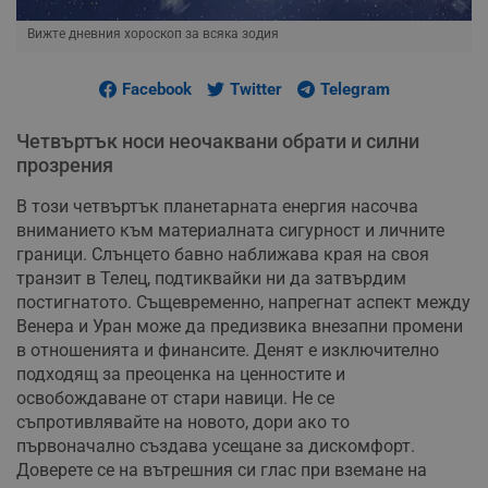
Вижте дневния хороскоп за всяка зодия
Facebook
Twitter
Telegram
Четвъртък носи неочаквани обрати и силни
прозрения
В този четвъртък планетарната енергия насочва
вниманието към материалната сигурност и личните
граници. Слънцето бавно наближава края на своя
транзит в Телец, подтиквайки ни да затвърдим
постигнатото. Същевременно, напрегнат аспект между
Венера и Уран може да предизвика внезапни промени
в отношенията и финансите. Денят е изключително
подходящ за преоценка на ценностите и
освобождаване от стари навици. Не се
съпротивлявайте на новото, дори ако то
първоначално създава усещане за дискомфорт.
Доверете се на вътрешния си глас при вземане на