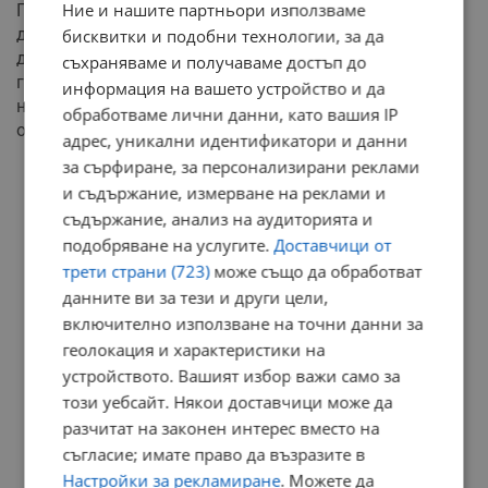
Ние и нашите партньори използваме
Партньорствата излизат на преден план. Независимо
дали става дума за бизнес или любов, ще се наложи
бисквитки и подобни технологии, за да
да правите компромиси. Опитайте се да разберете
съхраняваме и получаваме достъп до
гледната точка на отсрещната страна, вместо да
информация на вашето устройство и да
налагате своята. Искреността ще спаси важна връзка
обработваме лични данни, като вашия IP
от разпад. Бъдете честни със себе си.
адрес, уникални идентификатори и данни
за сърфиране, за персонализирани реклами
РЕКЛАМА
и съдържание, измерване на реклами и
съдържание, анализ на аудиторията и
подобряване на услугите.
Доставчици от
трети страни (723)
може също да обработват
данните ви за тези и други цели,
включително използване на точни данни за
геолокация и характеристики на
устройството. Вашият избор важи само за
този уебсайт. Някои доставчици може да
разчитат на законен интерес вместо на
съгласие; имате право да възразите в
Настройки за рекламиране
. Можете да