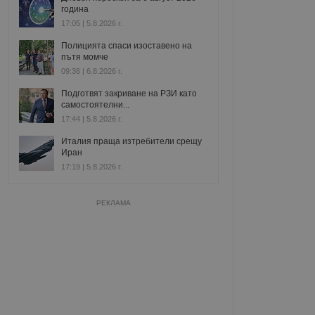
година
17:05 | 5.8.2026 г.
Полицията спаси изоставено на
пътя момче
09:36 | 6.8.2026 г.
Подготвят закриване на РЗИ като
самостоятелни...
17:44 | 5.8.2026 г.
Италия праща изтребители срещу
Иран
17:19 | 5.8.2026 г.
РЕКЛАМА