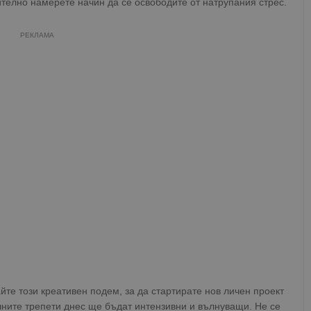
телно намерете начин да се освободите от натрупания стрес.
Валиден
Доставчик
/
Домейн
Описание
до
РЕКЛАМА
oken
Сесия
Това е бисквитка против фалшифицира
Microsoft
приложения, изградени с помощта на
Corporation
технологии. Той е предназначен да 
www.dunavmost.com
публикуване на съдържание на уебсай
фалшифициране на искания между сай
информация за потребителя и се уни
на браузъра.
ADATA
5 месеца
Тази бисквитка се използва за съхран
YouTube
4
потребителя и избора на поверително
.youtube.com
седмици
взаимодействие със сайта. Той записв
на посетителя по отношение на разл
настройки за поверителност, като гар
предпочитания се спазват в бъдещите
29
Тази бисквитка се използва за разгр
Cloudflare Inc.
минути
и ботовете. Това е от полза за уебсайт
.twitter.com
59
валидни отчети за използването на те
секунди
tion
.hit.gemius.pl
1 година
Тази бисквитка се използва, за да се 
собственика на сайта за премахването
получени от системата, осигуряване н
адаптивност с развиващите се уеб ста
законодателство за поверителност.
айте този креативен подем, за да стартирате нов личен проект
Сесия
Тази бисквитка се задава от Doublecli
Microsoft
чните трепети днес ще бъдат интензивни и вълнуващи. Не се
информация за това как крайният по
Corporation