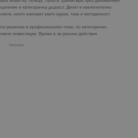
през знака на Телеца, Луната транзитира през динамичния
ърпение и категорична дързост. Денят е изключително
екти, които изискват както кураж, така и методичност.
ите решения в професионален план, но категорично
овите инвестиции. Време е за реални действия.
РЕКЛАМА