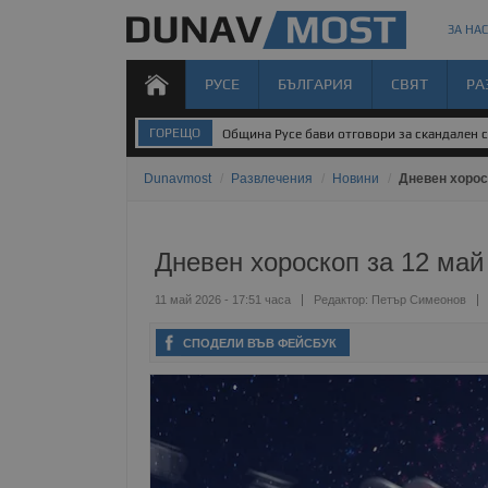
ЗА НАС
РУСЕ
БЪЛГАРИЯ
СВЯТ
РА
ГОРЕЩО
Община Русе бави отговори за скандален 
Dunavmost
/
Развлечения
/
Новини
/
Дневен хорос
Дневен хороскоп за 12 май
11 май 2026 - 17:51 часа
Редактор:
Петър Симеонов
СПОДЕЛИ ВЪВ ФЕЙСБУК