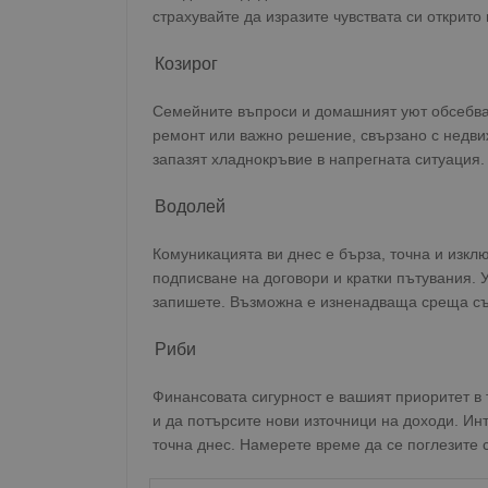
страхувайте да изразите чувствата си открито
Козирог
Име
Доставчи
Доста
Семейните въпроси и домашният уют обсебват
Име
Име
Домейн
Доме
Име
ремонт или важно решение, свързано с недви
__Secure-ROLLOUT_T
__gfp_s_64b
_sharedID
.dunavmo
.vbox
запазят хладнокръвие в напрегната ситуация.
cfzs_google-analytics_v
YSC
__Secure-YNID
Водолей
VISITOR_INFO1_LIVE
g_state
FCCDCF
mid
.duna
Meta Pla
Комуникацията ви днес е бърза, точна и изкл
cfz_google-analytics_v4
Inc.
подписване на договори и кратки пътувания. 
_sharedID_cst
.duna
.instagra
запишете. Възможна е изненадваща среща със
Gtest
Gemiu
Риби
.hit.ge
Финансовата сигурност е вашият приоритет в 
Gdyn
Gemiu
и да потърсите нови източници на доходи. И
.hit.ge
точна днес. Намерете време да се поглезите с