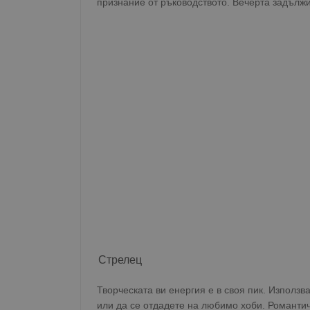
признание от ръководството. Вечерта задължи
Име
__RequestVerificationT
VISITOR_PRIVACY_MET
__cf_bm
receive-cookie-depreca
Стрелец
Творческата ви енергия е в своя пик. Използв
ASP.NET_SessionId
или да се отдадете на любимо хоби. Романти