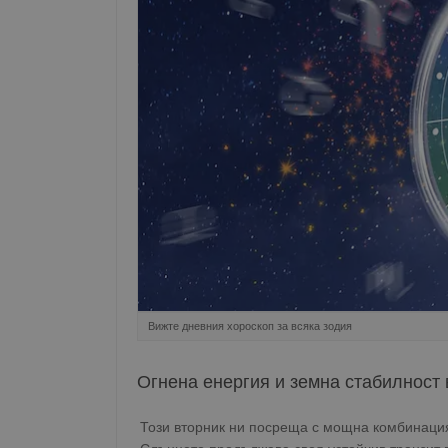
Вижте дневния хороскоп за всяка зодия
Огнена енергия и земна стабилност
Този вторник ни посреща с мощна комбинация