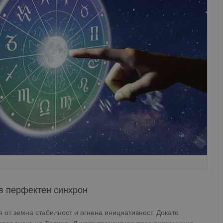
 в перфектен синхрон
 от земна стабилност и огнена инициативност. Докато