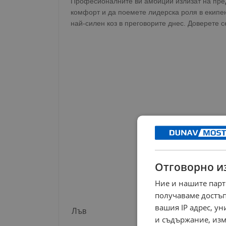
Професионалните ви амбиции излизат на преде
комфорт и да поемете лидерска роля в екипе
най-силен коз в преговорите днес. Доверете 
Отговорно и
Ние и нашите парт
получаваме достъп
вашия IP адрес, у
Лъв
и съдържание, изм