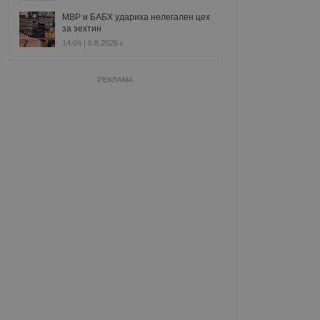
МВР и БАБХ удариха нелегален цех
за зехтин
14:04 | 6.8.2026 г.
РЕКЛАМА