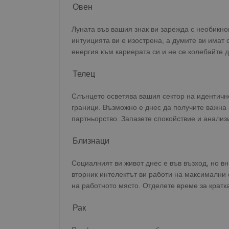
Овен
Луната във вашия знак ви зарежда с необикно
интуицията ви е изострена, а думите ви имат 
енергия към кариерата си и не се колебайте д
Телец
Слънцето осветява вашия сектор на идентично
граници. Възможно е днес да получите важна
партньорство. Запазете спокойствие и анали
Близнаци
Социалният ви живот днес е във възход, но вн
вторник интелектът ви работи на максимални 
на работното място. Отделете време за кратка
Рак