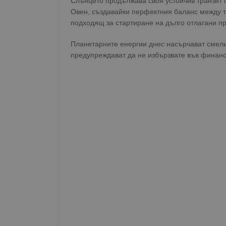
Слънцето продължава своя устойчив транзит 
Овен, създавайки перфектния баланс между т
подходящ за стартиране на дълго отлагани про
Планетарните енергии днес насърчават смел
предупреждават да не избързвате във финанс