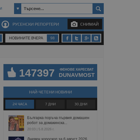
И
РУСЕНСКИ РЕПОРТЕРИ
СНИМАЙ
НОВИНИТЕ ВЧЕРА
98
147397
ФЕНОВЕ ХАРЕСВАТ
DUNAVMOST
НАЙ-ЧЕТЕНИ НОВИНИ
24 ЧАСА
7 ДНИ
30 ДНИ
Българка поръча първия домашен
робот за домакинска...
20:03 | 5.8.2026 г.
Дневен хороскоп за 6 август 2026