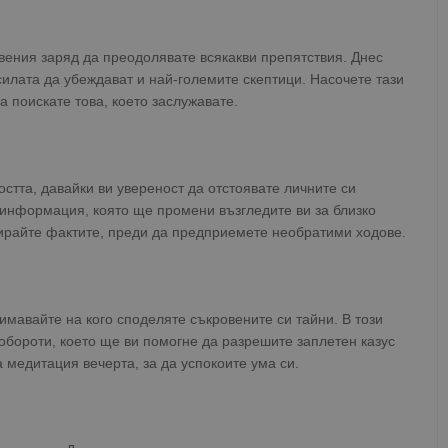
вения заряд да преодолявате всякакви препятствия. Днес
силата да убеждават и най-големите скептици. Насочете тази
а поискате това, което заслужавате.
стта, давайки ви увереност да отстоявате личните си
 информация, която ще промени възгледите ви за близко
зирайте фактите, преди да предприемете необратими ходове.
имавайте на кого споделяте съкровените си тайни. В този
обороти, което ще ви помогне да разрешите заплетен казус
 медитация вечерта, за да успокоите ума си.