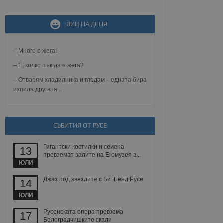
ВИЦ НА ДЕНЯ
не, зададена от уеб
 ASP.NET MVC
спре неразрешеното
т, известно като
– Много е жега!
тове. Той не съдържа
щожава при затваряне
– Е, колко пък да е жега?
– Отварям хладилника и гледам – едната бира
ение на съгласието на
изпила другата...
ст за тяхното
а данни за съгласието
ични политики и
антира, че техните
 сесии.
СЪБИТИЯ ОТ РУСЕ
аничаване между хората
а, за да се правят
Гигантски костилки и семена
13
хния уебсайт.
превземат залите на Екомузея в...
ЮЛИ
сигнализира на
 на бисквитките,
Джаз под звездите с Биг Бенд Русе
14
а съответствие и
ндарти и
ЮЛИ
Русенската опера превзема
ck и предоставя
17
требител използва
Белоградчишките скали