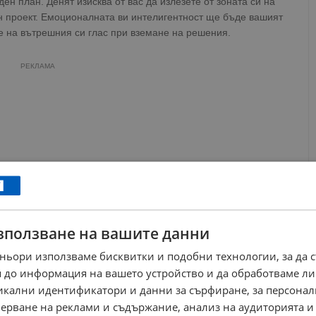
н план. Денят изисква от вас да излезете от зоната си на
н проект. Емоционалната ви интелигентност ще бъде вашият
се на вътрешния си глас при вземане на решения.
РЕКЛАМА
зползване на вашите данни
ньори използваме бисквитки и подобни технологии, за да 
 до информация на вашето устройство и да обработваме ли
никални идентификатори и данни за сърфиране, за персона
ерване на реклами и съдържание, анализ на аудиторията и