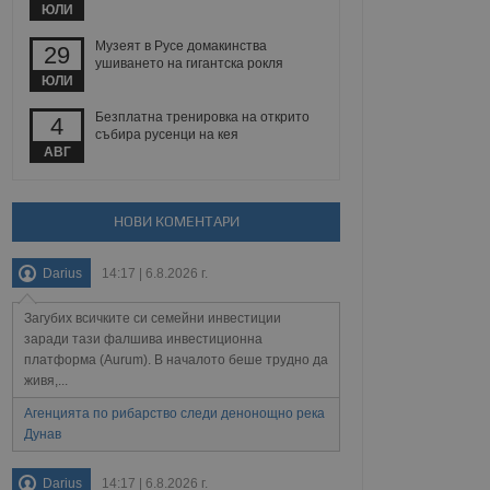
йният потребител може
ЮЛИ
 уебсайт.
Музеят в Русе домакинства
29
ушиването на гигантска рокля
ЮЛИ
Описание
Безплатна тренировка на открито
4
събира русенци на кея
АВГ
ребителски
елското поведение и
раници на сайта. Тя
яване на сайта. Тя
не на прегледи на
формация, която е
взаимодействат с
нкционалност в целия
прекарано на
редпочитанията на
НОВИ КОМЕНТАРИ
 сайтове; тя може
остта на социалните
тора на сайта.
използва новата или
Darius
14:17 | 6.8.2026 г.
елски взаимодействия
нето и потребителския
Загубих всичките си семейни инвестиции
заради тази фалшива инвестиционна
рез събиране на данни
 помага за
платформа (Aurum). В началото беше трудно да
отребителите се
живя,...
тапите на тестване.
Агенцията по рибарство следи денонощно река
тистически данни,
Дунав
 броя на посещенията,
 са били заредени.
елския опит.
Darius
14:17 | 6.8.2026 г.