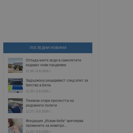
ПОСЛЕДНИ НОВИНИ
Отпадъчните води в самолетите
издават нови пандемии
11:36 | 6.8.2026 г.
Задържаха рецидивист след опит за
бягство в Бяла
11:33 | 6.8.2026 г.
Пеевски откри прелестта на
редовните полети
11:27 | 6.8.2026 г.
Фондация „Искам бебе“ критикува
промените за инвитро...
11:20 | 6.8.2026 г.