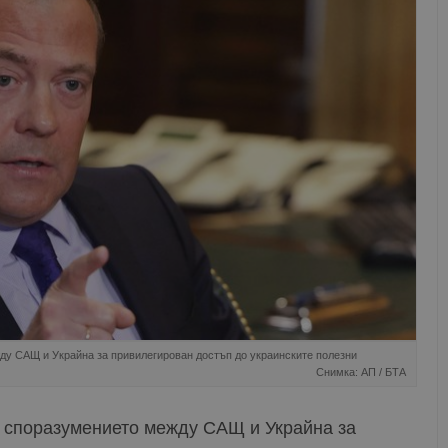
ду САЩ и Украйна за привилегирован достъп до украинските полезни
Снимка: АП / БТА
 споразумението между САЩ и Украйна за