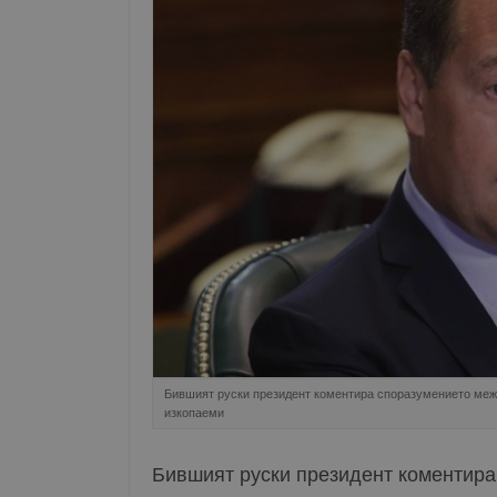
Бившият руски президент коментира споразумението меж
изкопаеми
Бившият руски президент коментира