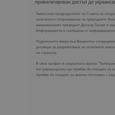
привилегирован достъп до украинск
Заместник-председателят на Съвета за сигур
сключеното споразумение за природните бога
американският президент Доналд Тръмп е пр
Информацията е съобщена от информационна
Подписаното вчера във Вашингтон споразуме
договори за разработване на полезните изкоп
на страната.
В своя профил в социалната мрежа "Телеграм
те (украинците) ще трябва да плащат за а
трябва да плащат за военни доставки с на