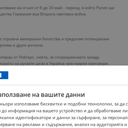
яване на огъня от 8 до 10 май - период, в който Русия ще
цистка Германия във Втората световна война.
 с огромни минерални богатства и предложи потенциални
ктика и други региони.
итиран от Ройтерс, смята, че споразумението между
гането на руските цели в Украйна чрез мирни преговори.
правдаване
" на нови разходи за военните действия.
образен съсобственик на Украйна. Следователно, те ще
нска
", прогнозира Марков.
зползване на вашите данни
ews@dunavmost.com
по всяко време на денонощието!
ньори използваме бисквитки и подобни технологии, за да 
 до информация на вашето устройство и да обработваме ли
никални идентификатори и данни за сърфиране, за персона
ерване на реклами и съдържание, анализ на аудиторията и