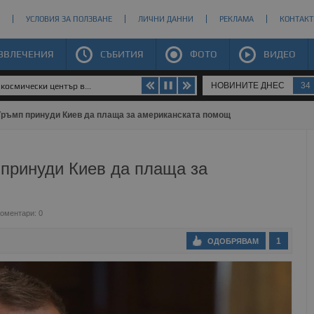
УСЛОВИЯ ЗА ПОЛЗВАНЕ
ЛИЧНИ ДАННИ
РЕКЛАМА
КОНТАКТ
ЗВЛЕЧЕНИЯ
СЪБИТИЯ
ФОТО
ВИДЕО
НОВИНИТЕ ДНЕС
34
космически център в...
ръмп принуди Киев да плаща за американската помощ
принуди Киев да плаща за
оментари: 0
1
ОДОБРЯВАМ