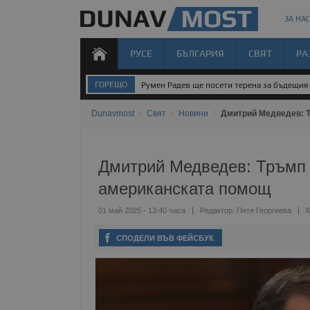
ЗА НАС
РУСЕ
БЪЛГАРИЯ
СВЯТ
РА
ГОРЕЩО
Румен Радев ще посети терена за бъдещия 
Dunavmost
/
Свят
/
Новини
/
Дмитрий Медведев: Т
Дмитрий Медведев: Тръмп 
американската помощ
01 май 2025 - 13:40 часа
Редактор:
Петя Георгиева
К
СПОДЕЛИ ВЪВ ФЕЙСБУК