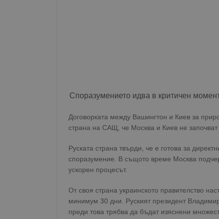
Споразумението идва в критичен момен
Договорката между Вашингтон и Киев за прир
страна на САЩ, че Москва и Киев не започват
Руската страна твърди, че е готова за директ
споразумение. В същото време Москва подчер
ускорен процесът.
От своя страна украинското правителство нас
минимум 30 дни. Руският президент Владимир 
преди това трябва да бъдат изяснени множес