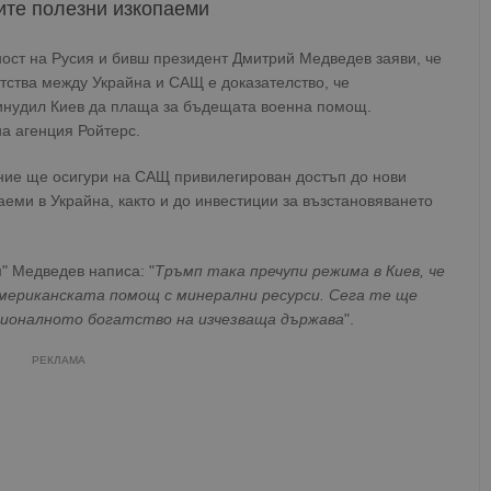
ите полезни изкопаеми
ност на Русия и бивш президент Дмитрий Медведев заяви, че
тства между Украйна и САЩ е доказателство, че
инудил Киев да плаща за бъдещата военна помощ.
 агенция Ройтерс.
ние ще осигури на САЩ привилегирован достъп до нови
аеми в Украйна, както и до инвестиции за възстановяването
" Медведев написа: "
Тръмп така пречупи режима в Киев, че
мериканската помощ с минерални ресурси. Сега те ще
ционалното богатство на изчезваща държава
".
РЕКЛАМА