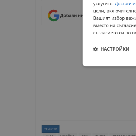
услугите.
Доставчиц
цели, включително
Добави ни в предпочитани източ
Вашият избор важи
вместо на съгласие
съгласието си по в
РЕКЛАМА
НАСТРОЙКИ
Строго
необходимо
Строго н
Строго необходимите б
етикети
на акаунта. Уебсайтът 