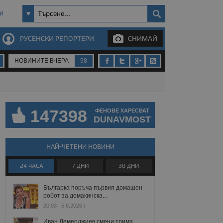
И
РУСЕНСКИ РЕПОРТЕРИ
СНИМАЙ
НОВИНИТЕ ВЧЕРА
98
147398
ФЕНОВЕ ХАРЕСВАТ
DUNAVMOST
НАЙ-ЧЕТЕНИ НОВИНИ
24 ЧАСА
7 ДНИ
30 ДНИ
Българка поръча първия домашен
робот за домакинска...
20:03 | 5.8.2026 г.
Иван Демерджиев смени трима