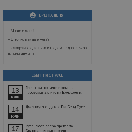
ВИЦ НА ДЕНЯ
не, зададена от уеб
 ASP.NET MVC
спре неразрешеното
т, известно като
– Много е жега!
тове. Той не съдържа
щожава при затваряне
– Е, колко пък да е жега?
– Отварям хладилника и гледам – едната бира
ение на съгласието на
изпила другата...
ст за тяхното
а данни за съгласието
ични политики и
антира, че техните
 сесии.
СЪБИТИЯ ОТ РУСЕ
аничаване между хората
а, за да се правят
Гигантски костилки и семена
хния уебсайт.
13
превземат залите на Екомузея в...
ЮЛИ
сигнализира на
 на бисквитките,
Джаз под звездите с Биг Бенд Русе
14
а съответствие и
ндарти и
ЮЛИ
ck и предоставя
Русенската опера превзема
17
требител използва
Белоградчишките скали