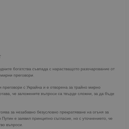
т
одните богатства съвпада с нарастващото разочарование от
 мирни преговори.
ни преговори с Украйна и е отворена за трайно мирно
тава, че заложените въпроси са твърде сложни, за да бъде
тоява за незабавно безусловно прекратяване на огъня за
Путин е заявил принципно съгласие, но с уточнението, че
тво въпроси.