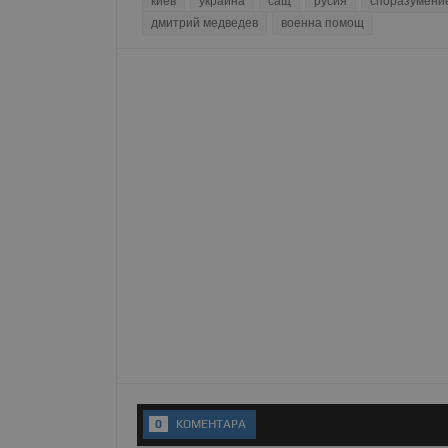
киев
украйна
сащ
русия
споразумени
Име
дмитрий медведев
военна помощ
__RequestVerificationT
VISITOR_PRIVACY_MET
__cf_bm
receive-cookie-depreca
0
KОМЕНТАРA
ASP.NET_SessionId