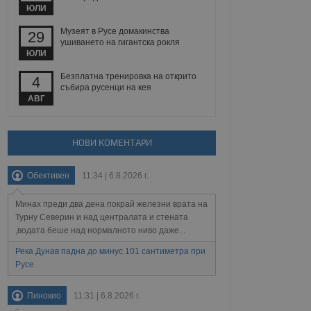
йният потребител може
ЮЛИ
 уебсайт.
Музеят в Русе домакинства
29
ушиването на гигантска рокля
ЮЛИ
Описание
Безплатна тренировка на открито
4
събира русенци на кея
ребителски
елското поведение и
АВГ
раници на сайта. Тя
яване на сайта. Тя
не на прегледи на
формация, която е
взаимодействат с
нкционалност в целия
прекарано на
редпочитанията на
НОВИ КОМЕНТАРИ
 сайтове; тя може
остта на социалните
тора на сайта.
използва новата или
Обективен
11:34 | 6.8.2026 г.
елски взаимодействия
нето и потребителския
Минах преди два дена покрай железни врата на
рез събиране на данни
Турну Северин и над централата и стената
 помага за
,водата беше над нормалното ниво даже...
отребителите се
тапите на тестване.
Река Дунав падна до минус 101 сантиметра при
Русе
тистически данни,
 броя на посещенията,
 са били заредени.
елския опит.
Пинокио
11:31 | 6.8.2026 г.