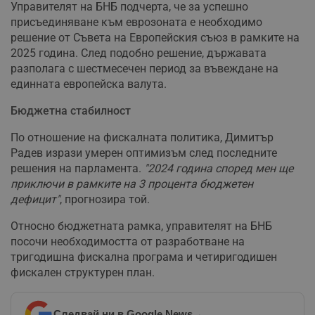
Управителят на БНБ подчерта, че за успешно
присъединяване към еврозоната е необходимо
решение от Съвета на Европейския съюз в рамките на
2025 година. След подобно решение, държавата
разполага с шестмесечен период за въвеждане на
единната европейска валута.
Бюджетна стабилност
По отношение на фискалната политика, Димитър
Радев изрази умерен оптимизъм след последните
решения на парламента.
"2024 година според мен ще
приключи в рамките на 3 процента бюджетен
дефицит"
, прогнозира той.
Относно бюджетната рамка, управителят на БНБ
посочи необходимостта от разработване на
тригодишна фискална програма и четиригодишен
фискален структурен план.
Следвай ни в Google News
→