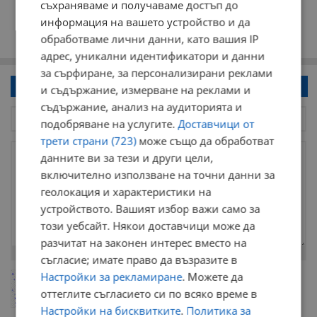
съхраняваме и получаваме достъп до
информация на вашето устройство и да
обработваме лични данни, като вашия IP
адрес, уникални идентификатори и данни
за сърфиране, за персонализирани реклами
Напиши коментар!
и съдържание, измерване на реклами и
съдържание, анализ на аудиторията и
подобряване на услугите.
Доставчици от
трети страни (723)
може също да обработват
данните ви за тези и други цели,
включително използване на точни данни за
геолокация и характеристики на
устройството. Вашият избор важи само за
този уебсайт. Някои доставчици може да
разчитат на законен интерес вместо на
Остават
2000
символа
съгласие; имате право да възразите в
Настройки за рекламиране
. Можете да
ОБНОВИ
Поради зачестилите злоупотреби в сайта, за да оставите анонимен
оттеглите съгласието си по всяко време в
коментар или да гласувате изискваме да се идентифицирате с
google акаунт.
Настройки на бисквитките
.
Политика за