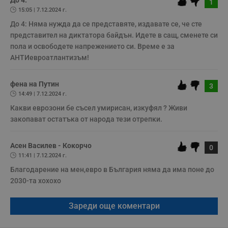
До 4:
1
15:05 | 7.12.2024 г.
Таргетиране
Функционалност
До 4: Няма нужда да се представяте, издавате се, че сте 
Некласифицирани
представител на диктатора байдън. Идете в сащ, сменете си 
Строго необходимите бисквитки позволяват основната
пола и освободете напрежението си. Време е за 
функционалност на уебсайта, като потребителско
АНТИевроатлантизъм!
влизане и управление на акаунта. Уебсайтът не може да
се използва правилно без строго необходими
бисквитки.
фена на Путин
3
Валиден
14:49 | 7.12.2024 г.
Име
Доставчик
/
Домейн
О
до
Какви еврозони бе съсел умирисан, изкуфял ? Живи 
__RequestVerificationToken
Сесия
Т
Microsoft
закопават остатъка от народа тези отрепки.
п
Corporation
ф
www.dunavmost.com
з
п
Асен Василев - Кокорчо
0
и
11:41 | 7.12.2024 г.
п
A
Благодарение на мен,евро в България няма да има поне до 
т
е
2030-та хохохо
д
н
п
Зареди още коментари
с
у
и