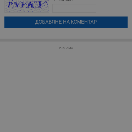
Поради зачестилите злоупотреби в сайта, за да оставите анонимен
коментар или да гласувате изискваме да се идентифицирате с
google акаунт.
Таргетиране
Функционалност
Натискайки на бутона "Вход с google" по-долу, коментарът ви ще
бъде публикуван анонимно под псевдонима който сте попълнили
по-горе в полето "Твоето име". Никаква лична информация за вас
няма да бъде съхранявана при нас или показвана на други
потребители.
Некласифицирани
РЕКЛАМА
Строго необходимо
Ефективност
Таргетиране
Функционалност
Некласифицирани
Строго необходимите бисквитки позволяват основната
функционалност на уебсайта, като потребителско
влизане и управление на акаунта. Уебсайтът не може да
се използва правилно без строго необходими
бисквитки.