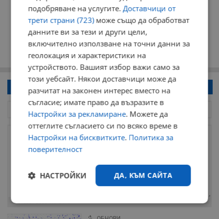
подобряване на услугите.
Доставчици от
трети страни (723)
може също да обработват
данните ви за тези и други цели,
включително използване на точни данни за
геолокация и характеристики на
устройството. Вашият избор важи само за
този уебсайт. Някои доставчици може да
Напиши коментар!
разчитат на законен интерес вместо на
съгласие; имате право да възразите в
Настройки за рекламиране
. Можете да
оттеглите съгласието си по всяко време в
Настройки на бисквитките
.
Политика за
поверителност
НАСТРОЙКИ
ДА, КЪМ САЙТА
Остават
2000
символа
Строго
Ефективност
необходимо
ОБНОВИ