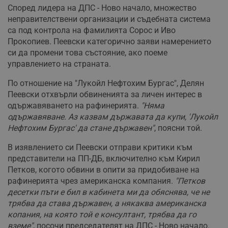
Според лидера на ДПС - Ново начало, множество
неправителствени организации и съдебната система
са под контрола на фамилията Сорос и Иво
Прокопиев. Пеевски категорично заяви намерението
си да промени това състояние, ако поеме
управлението на страната.
По отношение на "Лукойл Нефтохим Бургас", Делян
Пеевски отхвърли обвиненията за личен интерес в
одържавяването на рафинерията.
"Няма
одържавяване. Аз казвам държавата да купи, 'Лукойл
Нефтохим Бургас' да стане държавен"
, поясни той.
В изявлението си Пеевски отправи критики към
представители на ПП-ДБ, включително към Кирил
Петков, когото обвини в опити за придобиване на
рафинерията чрез американска компания.
"Петков
десетки пъти е бил в кабинета ми да обяснява, че не
трябва да става държавен, а някаква американска
копания, на която той е консултант, трябва да го
вземе"
, посочи председателят на ДПС - Ново начало.