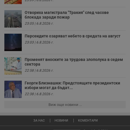
23:09 | 6.8.2026 г.
седмици
с
с
п
Отвориха магистрала "Тракия" след часове
и
блокада заради пожар
п
23:05 | 6.8.2026 г.
т
в
с
Персеидите озаряват небето в средата на август
з
с
23:03 | 6.8.2026 г.
п
о
р
п
Променят вноските за трудова злополука в седем
н
сектора
п
к
22:58 | 6.8.2026 г.
ч
п
с
Георги Близнашки: Предстоящите президентски
б
избори могат да бъдат...
__cf_bm
29
Т
Cloudflare Inc.
22:38 | 6.8.2026 г.
минути
с
.twitter.com
59
р
Виж още новини ...
секунди
м
б
о
у
ЗА НАС
НОВИНИ
КОМЕНТАРИ
п
о
и