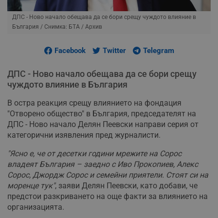
ДПС - Ново начало обещава да се бори срещу чуждото влияние в
България
/ Снимка: БТА / Архив
Facebook
Twitter
Telegram
ДПС - Ново начало обещава да се бори срещу
чуждото влияние в България
В остра реакция срещу влиянието на фондация
"Отворено общество" в България, председателят на
ДПС - Ново начало Делян Пеевски направи серия от
категорични изявления пред журналисти.
"Ясно е, че от десетки години мрежите на Сорос
владеят България – заедно с Иво Прокопиев, Алекс
Сорос, Джордж Сорос и семейни приятели. Стоят си на
моренце тук"
, заяви Делян Пеевски, като добави, че
предстои разкриването на още факти за влиянието на
организацията.