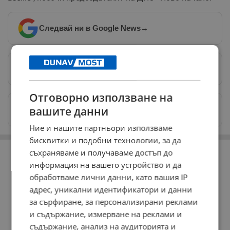
Следвай ни в Google News
→
Предпочитани източници
→
Отговорно използване на
Изпращайте снимки и информация на
вашите данни
news@dunavmost.com
Ние и нашите партньори използваме
бисквитки и подобни технологии, за да
РЕКЛАМА
съхраняваме и получаваме достъп до
информация на вашето устройство и да
обработваме лични данни, като вашия IP
адрес, уникални идентификатори и данни
за сърфиране, за персонализирани реклами
и съдържание, измерване на реклами и
съдържание, анализ на аудиторията и