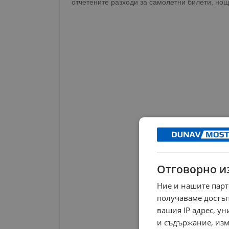
отчетените разходи за самолетни билети, нощ
Отговорно и
Ние и нашите парт
получаваме достъп
вашия IP адрес, у
и съдържание, изм