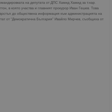
омандировката на депутата от ДПС Хамид Хамид за т.нар.
он, в която участва и главният прокурор Иван Гешев. Това
за достъп до обществена информация към администрацията на
тат от “Демократична България” Ивайло Мирчев, съобщиха от