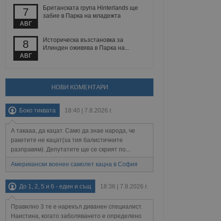
йният потребител може
Британската група Hinterlands ще
7
 уебсайт.
забие в Парка на младежта
АВГ
Историческа възстановка за
8
Описание
Илинден оживява в Парка на...
АВГ
ребителски
елското поведение и
раници на сайта. Тя
яване на сайта. Тя
не на прегледи на
формация, която е
взаимодействат с
НОВИ КОМЕНТАРИ
нкционалност в целия
прекарано на
редпочитанията на
 сайтове; тя може
Боко тиквата
18:40 | 7.8.2026 г.
остта на социалните
тора на сайта.
използва новата или
елски взаимодействия
А такааа, да кацат. Само да знае народа, че
нето и потребителския
ракетите не кацат(за тия балистичните
разправям). Депутатите ще се скрият по...
рез събиране на данни
 помага за
Американски военен самолет кацна в София
отребителите се
тапите на тестване.
До 1, 2, 5 и 6 - един и същ
18:36 | 7.8.2026 г.
тистически данни,
 броя на посещенията,
 са били заредени.
Правилно 3 те е нарекъл диванен специалист.
елския опит.
Наистина, когато заболяването е определено