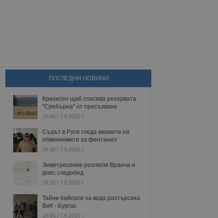
ПОСЛЕДНИ НОВИНИ
Кризисен щаб спасява резервата
"Сребърна" от пресъхване
18:43 | 7.8.2026 г.
Съдът в Русе гледа мерките на
обвиняемите за фентанил
18:38 | 7.8.2026 г.
Земетресение разлюля Вранча и
днес следобед
18:25 | 7.8.2026 г.
Тайни байпаси за вода разтърсиха
ВиК - Бургас
18:04 | 7.8.2026 г.