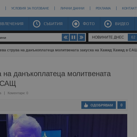
УСЛОВИЯ ЗА ПОЛЗВАНЕ
ЛИЧНИ ДАННИ
РЕКЛАМА
КОНТАКТ
ЗВЛЕЧЕНИЯ
СЪБИТИЯ
ФОТО
ВИДЕО
НОВИНИТЕ ДНЕС
62
щини
лева струва на данъкоплатеца молитвената закуска на Хамид Хамид в СА
а на данъкоплатеца молитвената
в САЩ
а
Коментари: 0
0
ОДОБРЯВАМ