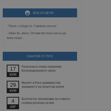
ВИЦ НА ДЕНЯ
не, зададена от уеб
 ASP.NET MVC
спре неразрешеното
т, известно като
- Пешо, събуди се. Говориш насън!
тове. Той не съдържа
щожава при затваряне
- Аман бе, жена. Остави ме поне насън да
кажа нещо...
ение на съгласието на
ст за тяхното
а данни за съгласието
ични политики и
СЪБИТИЯ ОТ РУСЕ
антира, че техните
 сесии.
Русенската опера превзема
аничаване между хората
17
а, за да се правят
Белоградчишките скали
хния уебсайт.
ЮЛИ
Музеят в Русе домакинства
29
сигнализира на
ушиването на гигантска рокля
 на бисквитките,
ЮЛИ
а съответствие и
ндарти и
Безплатна тренировка на открито
4
събира русенци на кея
ck и предоставя
АВГ
требител използва