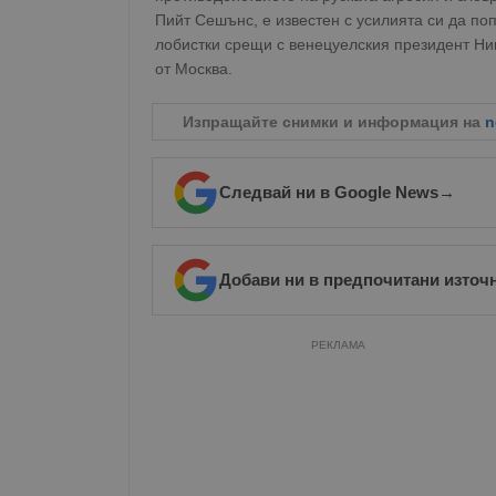
Пийт Сешънс, е известен с усилията си да по
Име
лобистки срещи с венецуелския президент Ни
__RequestVerificationT
от Москва.
Изпращайте снимки и информация на
n
VISITOR_PRIVACY_MET
Следвай ни в Google News
→
Добави ни в предпочитани източ
__cf_bm
РЕКЛАМА
receive-cookie-depreca
ASP.NET_SessionId