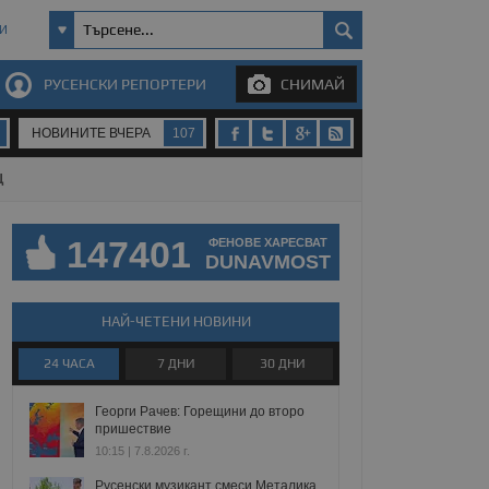
И
РУСЕНСКИ РЕПОРТЕРИ
СНИМАЙ
НОВИНИТЕ ВЧЕРА
107
Щ
147401
ФЕНОВЕ ХАРЕСВАТ
DUNAVMOST
НАЙ-ЧЕТЕНИ НОВИНИ
24 ЧАСА
7 ДНИ
30 ДНИ
Георги Рачев: Горещини до второ
пришествие
10:15 | 7.8.2026 г.
Русенски музикант смеси Металика