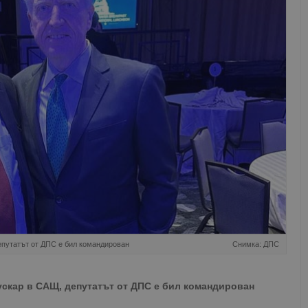
епутатът от ДПС е бил командирован
Снимка: ДПС
пускар в САЩ, депутатът от ДПС е бил командирован