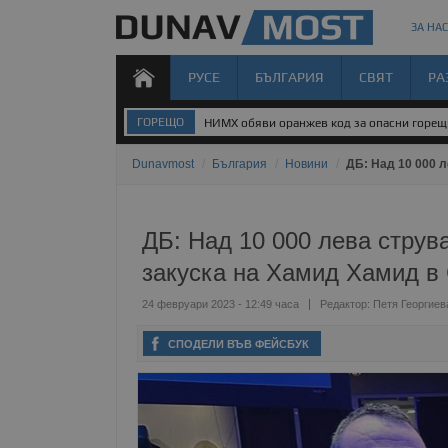
ЗА НАС
РУСЕ
БЪЛГАРИЯ
СВЯТ
РА
ГОРЕЩО
НИМХ обяви оранжев код за опасни горе
Dunavmost
/
България
/
Новини
/
ДБ: Над 10 000 
ДБ: Над 10 000 лева струв
закуска на Хамид Хамид 
24 февруари 2023 - 12:49 часа
Редактор:
Петя Георгиев
СПОДЕЛИ ВЪВ ФЕЙСБУК