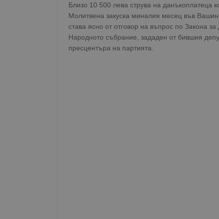
Близо 10 500 лева струва на данъкоплатеца к
Молитвена закуска миналия месец във Вашингт
става ясно от отговор на въпрос по Закона 
Народното събрание, зададен от бившия депу
пресцентъра на партията.