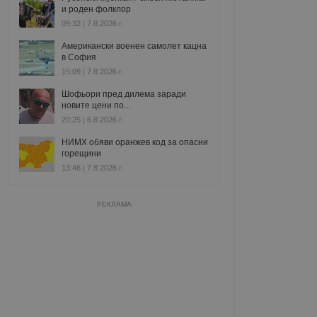
и роден фолклор
09:32 | 7.8.2026 г.
Американски военен самолет кацна
в София
15:09 | 7.8.2026 г.
Шофьори пред дилема заради
новите цени по...
20:25 | 6.8.2026 г.
НИМХ обяви оранжев код за опасни
горещини
13:46 | 7.8.2026 г.
РЕКЛАМА