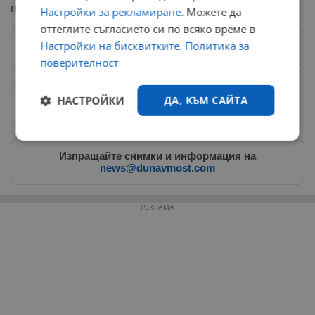
първите дни на април.
Настройки за рекламиране
. Можете да
оттеглите съгласието си по всяко време в
Настройки на бисквитките
.
Политика за
Следвай ни в Google News
→
поверителност
НАСТРОЙКИ
ДА, КЪМ САЙТА
Предпочитани източници
→
Строго
Ефективност
необходимо
Изпращайте снимки и информация на
news@dunavmost.com
Таргетиране
Функционалност
РЕКЛАМА
Некласифицирани