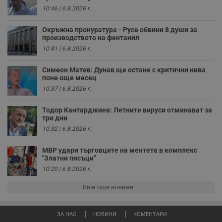
у
10:46 | 6.8.2026 г.
з
з
п
Окръжна прокуратура - Русе обвини 8 души за
производството на фентанил
ASP.NET_SessionId
Сесия
Т
Microsoft
с
Corporation
10:41 | 6.8.2026 г.
D
www.dunavmost.com
п
и
Симеон Матев: Дунав ще остане с критични нива
т
поне още месец
к
п
10:37 | 6.8.2026 г.
и
у
р
Тодор Кантарджиев: Летните вируси отминават за
к
три дни
п
10:32 | 6.8.2026 г.
д
д
п
МВР удари търговците на ментета в комплекс
у
"Златни пясъци"
10:20 | 6.8.2026 г.
Виж още новини ...
Доставчик
/
Валиден
Валиден
Име
Име
Доставчик
/
Домейн
Описание
Описание
Домейн
Доставчик
/
до
Валиден
до
Име
Описание
Домейн
до
ЗА НАС
НОВИНИ
КОМЕНТАРИ
_sharedID
__Secure-
.dunavmost.com
.youtube.com
11
Тази бисквитка се
5 месеца