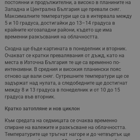
постоянни и продължителни, а високо в планините на
Западна и Централна България ще превали сняг.
Максималните температури ще са в интервала между
5 и 10 градуса, достигайки до 13–14 градуса в
крайните югозападни райони, където ще има
временни разкъсвания на облачността.
Сходна ще бъде картината в понеделник и вторник.
Очакват се кратки превалявания от дъжд, като на
места в Източна България те ще са временно по-
интензивни. В средния и високия планински пояс
отново ще вали сняг. Сутрешните температури ще се
задържат над нулата, а следобедните ще достигнат
между 8 и 13 градуса в понеделник и от 10 до 15
градуса във вторник.
Кратко затопляне и нов циклон
Към средата на седмицата се очаква временно
спиране на валежите и разкъсване на облачността.
Температурите ще тръгнат нагоре и до четвъртък ще