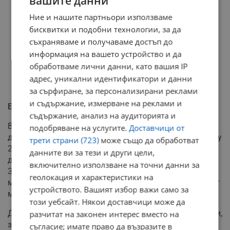
вашите данни
Ние и нашите партньори използваме
бисквитки и подобни технологии, за да
съхраняваме и получаваме достъп до
информация на вашето устройство и да
обработваме лични данни, като вашия IP
адрес, уникални идентификатори и данни
за сърфиране, за персонализирани реклами
и съдържание, измерване на реклами и
Без екстремни студове
съдържание, анализ на аудиторията и
Въпреки застудяването, синоптиците не очакват
подобряване на услугите.
Доставчици от
драстични и продължителни студове. В периода между
трети страни (723)
може също да обработват
28 и 30 март сутрешните температури ще са в
данните ви за тези и други цели,
диапазона от 0 до 5 градуса, като в котловините на
включително използване на точни данни за
Западна България могат да паднат до минус 3 или
геолокация и характеристики на
минус 4 градуса. Следобед термометрите ще показват
устройството. Вашият избор важи само за
между 7 и 12 градуса.
този уебсайт. Някои доставчици може да
Динамичното време с чести преминавания на циклони,
разчитат на законен интерес вместо на
значителна облачност и валежи ще се запази и през
съгласие; имате право да възразите в