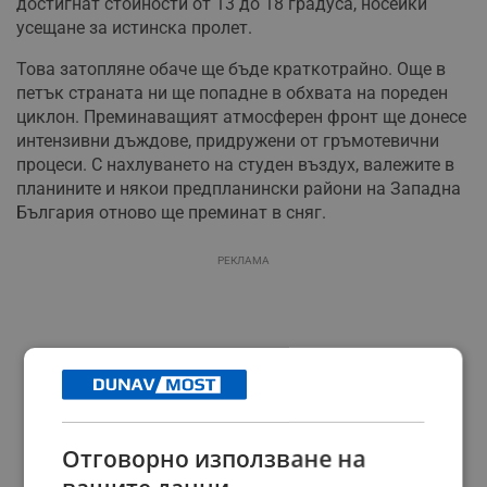
достигнат стойности от 13 до 18 градуса, носейки
усещане за истинска пролет.
Това затопляне обаче ще бъде краткотрайно. Още в
петък страната ни ще попадне в обхвата на пореден
циклон. Преминаващият атмосферен фронт ще донесе
интензивни дъждове, придружени от гръмотевични
процеси. С нахлуването на студен въздух, валежите в
планините и някои предпланински райони на Западна
България отново ще преминат в сняг.
РЕКЛАМА
Отговорно използване на