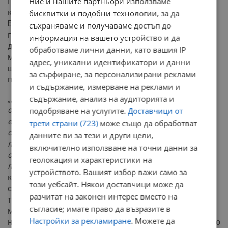
Ние и нашите партньори използваме
По-нататък авторът обяснява, че официалната
комуникация относно пандемията и ваксинациите в
бисквитки и подобни технологии, за да
България открай време е непоследователна и
съхраняваме и получаваме достъп до
противоречива. Причина за това е възникването на
информация на вашето устройство и да
два лагера - едните пледират за повече превантивни
обработваме лични данни, като вашия IP
мерки, а другите смятат, че хората ще преболедуват и
адрес, уникални идентификатори и данни
ще придобият имунитет, констатира Фолкер Пабст и
за сърфиране, за персонализирани реклами
продължава:
и съдържание, измерване на реклами и
съдържание, анализ на аудиторията и
„Детският лекар Атанас Мангъров е един от най-
силните гласове във втория лагер. Той почти
подобряване на услугите.
Доставчици от
ежеседмично се явява в някое тв-предаване и сее
трети страни (723)
може също да обработват
съмнения относно сигурността на ваксините. „По
данните ви за тези и други цели,
принцип не съм срещу ваксинациите. Неприемливо е
включително използване на точни данни за
обаче да ни поставят под натиск да приемаме
геолокация и характеристики на
препарати с неизвестно дългосрочно въздействие“
,
устройството. Вашият избор важи само за
казва Мангъров по време на разговора ни в неговия
този уебсайт. Някои доставчици може да
софийски кабинет. Той самият бил живял в
разчитат на законен интерес вместо на
тоталитарна система и знаел до какво води тя. (…) За
съгласие; имате право да възразите в
много българи това е истинско откровение, макар че
Настройки за рекламиране
. Можете да
никой не може да ми отговори на въпроса какво точно