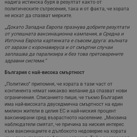
надига истинска буря в резултат както от
политическите сътресения, така и от факта, че хората
не искат да спазват мерките.
„Докато Западна Европа празнува добрите резултати
от успешната ваксинационна кампания, в Средна и
Източна Европа картинката е съвсем друга: вълната
от зарази с коронавируса и от смъртни случаи
заплашва да парализира и без това претоварените
здравни системи.“
България с най-висока смъртност
„Политико“ припомня, че хората в тази част от
континента нямат никакво желание да спазват нови
ограничения. Списанието пише, че тъкмо България
има най-високата двуседмична смъртност на един
милион жители в целия ЕС и най-ниския процент
ваксинирани сред възрастното население. „Мнозина
наблюдатели смятат, че причина за ниския интерес
към ваксинациите е дълбокото недоверие на хората