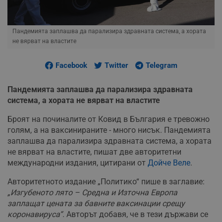
Пандемията заплашва да парализира здравната система, а хората
не вярват на властите
Facebook
Twitter
Telegram
Пандемията заплашва да парализира здравната
система, а хората не вярват на властите
Броят на починалите от Ковид в България е тревожно
голям, а на ваксинираните - много нисък. Пандемията
заплашва да парализира здравната система, а хората
не вярват на властите, пишат две авторитетни
международни издания, цитирани от
Дойче Веле
.
Авторитетното издание „Политико“ пише в заглавие:
„Изгубеното лято – Средна и Източна Европа
заплащат цената за бавните ваксинации срещу
коронавируса“
. Авторът добавя, че в тези държави се