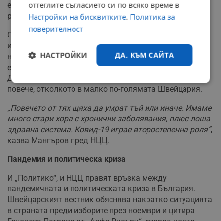
оттеглите съгласието си по всяко време в
е общото между сегашното положение и житейската
реалност преди промените.
Настройки на бисквитките
.
Политика за
поверителност
Според Мангъров пандемията не оправдава
извънредните мерки. (…) Но как тогава да се опази
НАСТРОЙКИ
ДА, КЪМ САЙТА
населението? Та нали тъкмо България е страната с
една от най-високите смъртности в световен мащаб?
Досега от вируса са умрели 21 000 души, два пъти
Строго
Ефективност
повече, отколкото в малко по-голямата Швейцария.
необходимо
„Повечето от тях щяха да умрат тъй или иначе. Имаме
много стари хора с хронични заболявания, плюс лоша
здравна система. Ковид-19 играе второстепенна роля“
,
Таргетиране
Функционалност
казва Мангъров пред НЦЦ.
Пандемия и политическа криза
Некласифицирани
И „Политико“, и НЦЦ правят връзка между
пандемичната и политическата криза в България.
Швейцарският вестник обяснява накратко ситуацията
в страната преди изборите през ноември и цитира