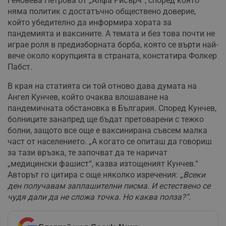
Геновева Петрова от „Алфа Рисърч“, според която
няма политик с достатъчно обществено доверие,
Строго необходимо
Ефективност
който убедително да информира хората за
пандемията и ваксините. А темата и без това почти не
Таргетиране
Функционалност
играе роля в предизборната борба, която се върти най-
Некласифицирани
вече около корупцията в страната, констатира Фолкер
Строго необходимите бисквитки позволяват основната
Пабст.
функционалност на уебсайта, като потребителско
влизане и управление на акаунта. Уебсайтът не може да
В края на статията си той отново дава думата на
се използва правилно без строго необходими
Ангел Кунчев, който очаква влошаване на
бисквитки.
пандемичната обстановка в България. Според Кунчев,
Валиден
Име
Доставчик
/
Домейн
О
болниците занапред ще бъдат претоварени с тежко
до
болни, защото все още е ваксинирана съвсем малка
__RequestVerificationToken
Сесия
Т
Microsoft
част от населението. „А когато се опиташ да говориш
п
Corporation
ф
www.dunavmost.com
за тази връзка, те започват да те наричат
з
„медицински фашист“, казва изтощеният Кунчев.“
п
и
Авторът го цитира с още няколко изречения:
„Всеки
п
ден получавам заплашителни писма. И естествено се
A
т
чудя дали да не сложа точка. Но каква полза?“.
е
д
н
п