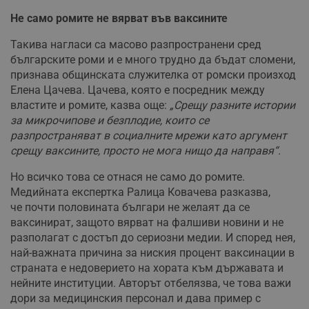
Не само ромите не вярват във ваксините
Такива нагласи са масово разпространени сред
българските роми и е много трудно да бъдат сломени,
признава общинската служителка от ромски произход
Елена Цачева. Цачева, която е посредник между
властите и ромите, казва още:
„Срещу разните истории
за микрочипове и безплодие, които се
разпространяват в социалните мрежи като аргумент
срещу ваксините, просто не мога нищо да направя“.
Но всичко това се отнася не само до ромите.
Медийната експертка Ралица Ковачева разказва,
че почти половината българи не желаят да се
ваксинират, защото вярват на фалшиви новини и не
разполагат с достъп до сериозни медии. И според нея,
най-важната причина за ниския процент ваксинации в
страната е недоверието на хората към държавата и
нейните институции. Авторът отбелязва, че това важи
дори за медицинския персонал и дава пример с