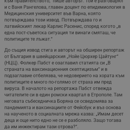
към правителството,“ пише авторът. Той е разговарял
и с Ваня Рангелова, главен доцент по епидемиология в
Медицинския университет във Варна, която
потвърждава този извод. Потвърждава го и
латвийският лекар Карлис Расенис, според когото „в
една пост-съветска ситуация ти винаги смяташ, че
политиците те лъжат.“
До същия извод стига и авторът на обширен репортаж
от България в швейцарския „Нойе Цюрхер Цайтунг“
(НЦЦ). Фолкер Пабст е озаглавил статията си „В
страната на ваксинационния скептицизъм“ и в
подзаглавие отбелязва, че недоверието на хората към
политиците е много по-голямо от страха им пред
вируса. В началото на репортажа Пабст отвежда
читателите си в един ромски квартал в Етрополе. Там
неговата събеседничка Боряна се осведомява за
пандемията и ваксинациите от Фейсбук и въз основа
на наученото в социалната мрежа казва: „Имам десет
деца и още нито едно не се е разболяло. Защо тогава
да им инжектирам тази отрова?“.