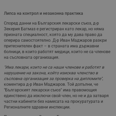
Липса на контрол и незаконна практика
Според данни на Българския лекарски съюз, д-р
Зекерия Батмаз е регистриран като лекар, но няма
призната специалност, която да му дава право да
оперира самостоятелно. Д-р Иван Маджаров разкри
притеснителен факт – в страната има държавни
болници, в които работят медици, които не са членове
на съсловната организация.
"Има лекари, които не са наши членове и работят в
нарушение на закона, който изисква членство в
съсловна организация за проверка на дипломите"
,
коментира д-р Иван Маджаров. Той допълни, че
"Българският лекарски съюз" има правомощия
единствено да изключи свой член, но не и да затваря
частни кабинети без намесата на прокуратурата и
Регионалните здравни инспекции.