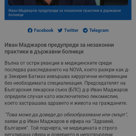
Иван Маджаров предупреди за незаконни практики в държавни
болници
Facebook
Twitter
Telegram
Иван Маджаров предупреди за незаконни
практики в държавни болници
Вълна от остри реакции в медицинските среди
последва разследването на NOVA, което разкри как д-
р Зекерия Батмаз извършва хирургични интервенции
без необходимата специализация. Председателят на
Българския лекарски съюз (БЛС) д-р Иван Маджаров
определи случая като изключително лекомислие,
което застрашава здравето и живота на гражданите.
"Това може да доведе до обезобразяване или смърт"
,
заяви д-р Иван Маджаров в ефира на "Здравей,
България". Той подчерта, че медицината е строго
регулирана сфера и доверието в непотвърдени