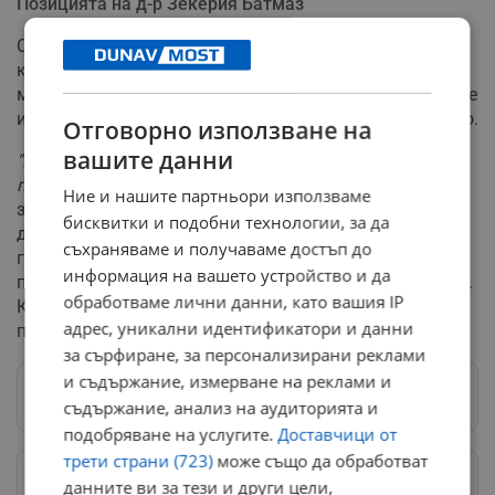
Позицията на д-р Зекерия Батмаз
Самият д-р Зекерия Батмаз поиска право на отговор,
като посочи, че е магистър-лекар от 2014 година и в
момента е зачислен като специализант. Той твърди, че
има право да асистира при операции под ръководство.
Отговорно използване на
вашите данни
"Първата операция на пациентка през 2019 година
премина успешно и без медицински усложнения"
,
Ние и нашите партньори използваме
заявява в своя позиция д-р Зекерия Батмаз. Той
бисквитки и подобни технологии, за да
допълва, че срещу него се води публична кампания
съхраняваме и получаваме достъп до
години след събитията и подчертава, че законът му
информация на вашето устройство и да
позволява да бъде собственик на медицински център.
обработваме лични данни, като вашия IP
Към момента случаят е обект на съдебни
адрес, уникални идентификатори и данни
производства.
за сърфиране, за персонализирани реклами
и съдържание, измерване на реклами и
Следвай ни в Google News
→
съдържание, анализ на аудиторията и
подобряване на услугите.
Доставчици от
трети страни (723)
може също да обработват
Предпочитани източници
→
данните ви за тези и други цели,