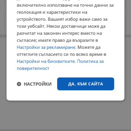
включително използване на точни данни за
геолокация и характеристики на
Изпращайте снимки и информация на
устройството. Вашият избор важи само за
news@dunavmost.com
този уебсайт. Някои доставчици може да
разчитат на законен интерес вместо на
съгласие; имате право да възразите в
РЕКЛАМА
Настройки за рекламиране
. Можете да
оттеглите съгласието си по всяко време в
Настройки на бисквитките
.
Политика за
поверителност
НАСТРОЙКИ
ДА, КЪМ САЙТА
Строго
Ефективност
необходимо
Таргетиране
Функционалност