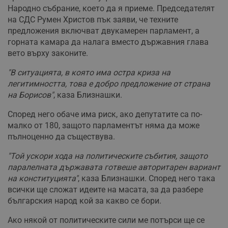
Народно събрание, което да я приеме. Председателят
на СДС Румен Христов пък заяви, че техните
предложения включват двукамерен парламент, а
горната камара да налага вместо държавния глава
вето върху законите.
"В ситуацията, в която има остра криза на
легитимността, това е добро предложение от страна
на Борисов"
, каза Близнашки.
Според него обаче има риск, ако депутатите са по-
малко от 180, защото парламентът няма да може
пълноценно да съществува.
"Той ускори хода на политическите събития, защото
паралелната държавата готвеше авторитарен вариант
на конституцията"
, каза Близнашки. Според него така
всички ще сложат идеите на масата, за да разбере
българския народ кой за какво се бори.
Ако някой от политическите сили ме потърси ще се