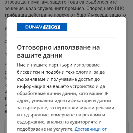
отзова да помагам, защото това са съдбоносните
решения, каза служебният премиер. Според него ВНС
трябва да действа не повече от 5 до 7 месеца, защото
България трябва да навакса историческото
закъснение, заради политическата конфронтация,
която съществува отдавна. Началото на процеса е
сложено, вярвам, че ще бъдат препотвърдени редица
Отговорно използване на
от основните положения, но ще има и съществени
вашите данни
поправки.
Ние и нашите партньори използваме
"Ключът към политическата ситуация е в ръцете на
бисквитки и подобни технологии, за да
социалистическата партия"
, смята Близнашки. Важно
е какво ще реши Националния съвет, а не какво ще
съхраняваме и получаваме достъп до
каже Нинова. Тази партия беше ангажирана с
информация на вашето устройство и да
историческия компромис преди 30 години и сега в БСП
обработваме лични данни, като вашия IP
трябва да покажат дали защитават националния
адрес, уникални идентификатори и данни
интерес или този на малка група, свързана с
за сърфиране, за персонализирани реклами
енергийната мафия.
и съдържание, измерване на реклами и
съдържание, анализ на аудиторията и
подобряване на услугите.
Доставчици от
Следвай ни в Google News
→