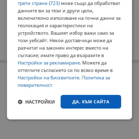
трети страни (723)
може също да обработват
данните ви за тези и други цели,
включително използване на точни данни за
Предпочитани източници
→
геолокация и характеристики на
устройството. Вашият избор важи само за
този уебсайт. Някои доставчици може да
Изпращайте снимки и информация на
разчитат на законен интерес вместо на
news@dunavmost.com
съгласие; имате право да възразите в
Настройки за рекламиране
. Можете да
РЕКЛАМА
оттеглите съгласието си по всяко време в
Настройки на бисквитките
.
Политика за
поверителност
НАСТРОЙКИ
ДА, КЪМ САЙТА
Строго
Ефективност
необходимо