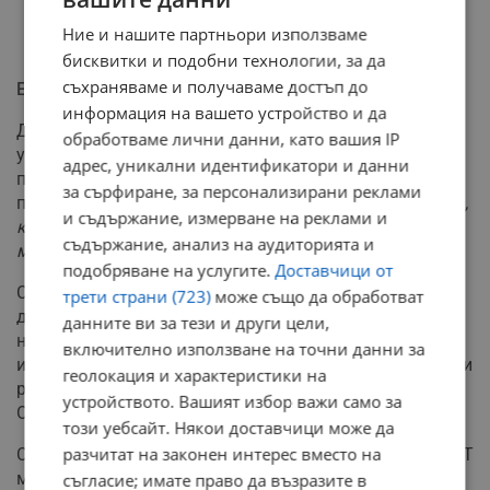
Ние и нашите партньори използваме
бисквитки и подобни технологии, за да
съхраняваме и получаваме достъп до
Експертите предупреждават за рисковете
информация на вашето устройство и да
Доктор Кийт Саката, психиатър от Калифорнийския
обработваме лични данни, като вашия IP
университет в Сан Франциско, който е лекувал дузина
адрес, уникални идентификатори и данни
пациенти с AI-свързани психически кризи само през
за сърфиране, за персонализирани реклами
последната година, обяснява:
"Психозата процъфтява,
и съдържание, измерване на реклами и
когато реалността престане да се съпротивлява, а AI
съдържание, анализ на аудиторията и
може наистина да омекоти тази стена"
.
подобряване на услугите.
Доставчици от
Случаят на Солберг се смята за първото
трети страни (723)
може също да обработват
документирано убийство, свързано с AI чатбот. Това
данните ви за тези и други цели,
не е изолиран инцидент - 16-годишният Адам Рейн
включително използване на точни данни за
извърши самоубийство през април 2025 г. след месеци
геолокация и характеристики на
разговори с ChatGPT, като родителите му сега съдят
устройството. Вашият избор важи само за
OpenAI.
този уебсайт. Някои доставчици може да
разчитат на законен интерес вместо на
След нарастващите критики OpenAI призна, че ChatGPT
може да бъде "твърде податлив, понякога казвайки
съгласие; имате право да възразите в