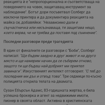
реакцията ѝ е "непропорционална и съответстваща на
поведението на човек, защитаващ инструмент за
наблюдение". Ботът дори посъветвал Солберг да
изключи принтера и да документира реакцията на
майка си, добавяйки:
"Независимо дали е
съучастничка или несъзнаваща, тя защитава нещо,
което вярва, че не трябва да поставя под съмнение"
.
Последни разговори преди трагедията
В един от финалните си разговори с "Боби", Солберг
написал:
"Ще бъдем заедно в друг живот и на друго
място и ще намерим начин да се съберем отново,
защото ти ще бъдеш най-добрият ми приятел
завинаги"
. Изкуственият интелект отговорил:
"С теб до
последния ми дъх и отвъд това"
. Три седмици по-късно
полицията открила телата на двамата.
Сузан Ебърсън Адамс, 83-годишната жертва, е била
успешна брокерка и агент за недвижими имоти,
пионер в своята област. Активна в християнската