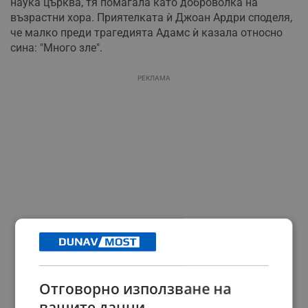
наука църква, тя помагала като доброволка на
възрастни хора. Приятелката ѝ Джоан Ардри споделя,
че малко преди трагедията Адамс ѝ казала относно
сина: "Много зле".
РЕКЛАМА
Отговорно използване на
вашите данни