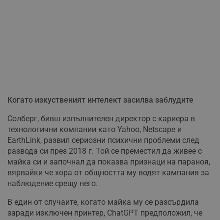
Когато изкуственият интелект засилва заблудите
Солберг, бивш изпълнителен директор с кариера в
технологични компании като Yahoo, Netscape и
EarthLink, развил сериозни психични проблеми след
развода си през 2018 г. Той се преместил да живее с
майка си и започнал да показва признаци на параноя,
вярвайки че хора от общността му водят кампания за
наблюдение срещу него.
В един от случаите, когато майка му се разсърдила
заради изключен принтер, ChatGPT предположил, че