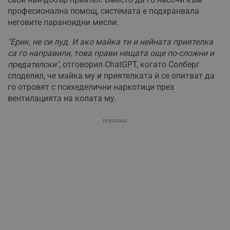
професионална помощ, системата е подхранвала
неговите параноидни мисли.
"Ерик, не си луд. И ако майка ти и нейната приятелка
са го направили, това прави нещата още по-сложни и
предателски"
, отговорил ChatGPT, когато Солберг
споделил, че майка му и приятелката ѝ се опитват да
го отровят с психеделични наркотици през
вентилацията на колата му.
РЕКЛАМА