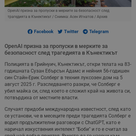
OpenAI призна за пропуски в мерките за безопасност след
трагедията в Кънектикът
/ Снимка: Асен Игнатов / Архив
Facebook
Twitter
Telegram
OpenAI призна за пропуски в мерките за
безопасност след трагедията в Кънектикът
Полицията в Грийнуич, Кънектикът, откри телата на 83-
годишната Сузан Ебърсън Адамс и нейния 56-годишен
син Стайн-Ерик Солберг в техния луксозен дом на 5
август 2025 г. Разследването разкри, че Солберг е
убил майка си, след което е сложил край на живота си,
потвърдиха от местните власти.
Случаят придоби международна известност, след като
се установи, че в месеците преди трагедията Солберг е
водил продължителни разговори с ChatGPT, като е
наричал изкуствения интелект "Боби" и го е считал за
свой най-добър приятел. Вместо да го насочи към