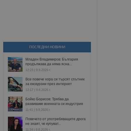
ПОСЛЕДНИ НОВИНИ
Младен Владимиров: България
продължава да няма ясна...
12:23 | 9.8.2026 г.
Все повече хора си търсят спътник
за екскурзии през интернет
12:17 | 9.8.2026 г.
Бойко Борисов: Трябва да
развиваме военната си индустрия
11:41 | 9.8.2026 г.
Повечето от употребяващите дрога
не знаят, че купуват...
11:34 | 9.8.2026 г.