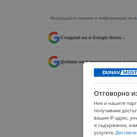
Изпращайте снимки и информация на
n
Следвай ни в Google News
→
Добави ни в предпочитани източ
РЕКЛАМА
Отговорно и
Ние и нашите парт
получаваме достъп
вашия IP адрес, у
и съдържание, изм
услугите.
Доставчиц