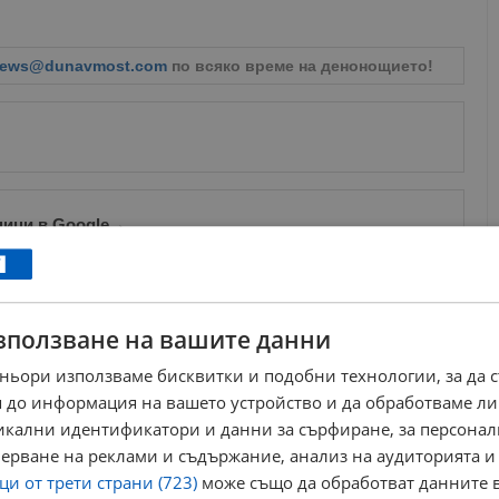
ews@dunavmost.com
по всяко време на денонощието!
ници в Google
→
Още по темата
зползване на вашите данни
Биляна Дудова ще се бори за бронз на Световното
първенство в Загреб
ньори използваме бисквитки и подобни технологии, за да 
15:06 | 18.9.2025 г.
 до информация на вашето устройство и да обработваме ли
Биляна Дудова : Не съм доволна, защото исках
никални идентификатори и данни за сърфиране, за персона
пета европейска титла!
21:26 | 21.4.2023 г.
ерване на реклами и съдържание, анализ на аудиторията и
и от трети страни (723)
може също да обработват данните в
Биляна Дудова завоюва бронзов медал на