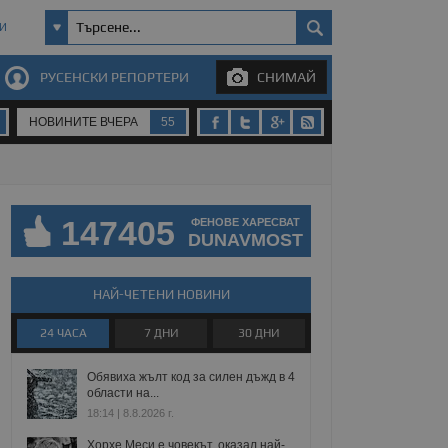
И
РУСЕНСКИ РЕПОРТЕРИ
СНИМАЙ
НОВИНИТЕ ВЧЕРА
55
147405
ФЕНОВЕ ХАРЕСВАТ
DUNAVMOST
НАЙ-ЧЕТЕНИ НОВИНИ
24 ЧАСА
7 ДНИ
30 ДНИ
Обявиха жълт код за силен дъжд в 4
области на...
18:14 | 8.8.2026 г.
Хорхе Меси е човекът, оказал най-