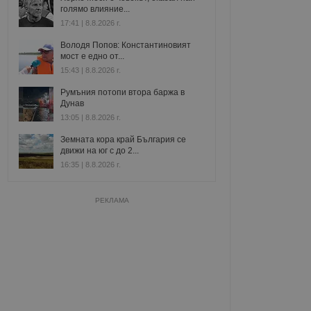
голямо влияние...
17:41 | 8.8.2026 г.
Володя Попов: Константиновият
мост е едно от...
15:43 | 8.8.2026 г.
Румъния потопи втора баржа в
Дунав
13:05 | 8.8.2026 г.
Земната кора край България се
движи на юг с до 2...
16:35 | 8.8.2026 г.
РЕКЛАМА