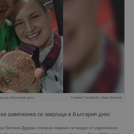
връща в България днес
Снимка: Facebook / Иван Иванов
ска шампионка се завръща в България днес
усе Биляна Дудова спечели седмия си медал от европейско