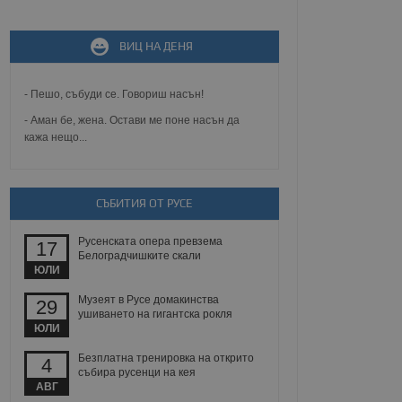
не, зададена от уеб
 ASP.NET MVC
ВИЦ НА ДЕНЯ
спре неразрешеното
т, известно като
тове. Той не съдържа
щожава при затваряне
- Пешо, събуди се. Говориш насън!
- Аман бе, жена. Остави ме поне насън да
ение на съгласието на
кажа нещо...
ст за тяхното
а данни за съгласието
ични политики и
антира, че техните
 сесии.
СЪБИТИЯ ОТ РУСЕ
аничаване между хората
а, за да се правят
Русенската опера превзема
хния уебсайт.
17
Белоградчишките скали
ЮЛИ
сигнализира на
 на бисквитките,
Музеят в Русе домакинства
29
а съответствие и
ушиването на гигантска рокля
ндарти и
ЮЛИ
Безплатна тренировка на открито
ck и предоставя
4
требител използва
събира русенци на кея
йният потребител може
АВГ
 уебсайт.