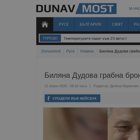
ЗА НАС
РУСЕ
БЪЛГАРИЯ
СВЯТ
РА
ГОРЕЩО
Температурите падат към 23 август
Dunavmost
/
Русе
/
Новини
/
Биляна Дудова грабн
Биляна Дудова грабна бро
12 април 2025 - 08:10 часа
Редактор:
Диляна Маринова
СПОДЕЛИ ВЪВ ФЕЙСБУК