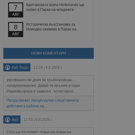
Британската група Hinterlands ще
7
забие в Парка на младежта
АВГ
Описание
Историческа възстановка за
8
Илинден оживява в Парка на...
АВГ
ребителски
елското поведение и
раници на сайта. Тя
яване на сайта. Тя
не на прегледи на
формация, която е
взаимодействат с
нкционалност в целия
прекарано на
редпочитанията на
НОВИ КОМЕНТАРИ
 сайтове; тя може
остта на социалните
тора на сайта.
използва новата или
бай Тошо
12:29 | 9.8.2026 г.
елски взаимодействия
нето и потребителския
укрофашистки дрон за тръбопровода...
предупреждение. Давай те оръжия и пари.
рез събиране на данни
 помага за
Наркофьорера е замесен , естествено.
отребителите се
тапите на тестване.
Продължават процесуално-следствените
действия в района на...
тистически данни,
 броя на посещенията,
 са били заредени.
dgd
12:03 | 9.8.2026 г.
елския опит.
я за потребителското
Сега ще се появят ловци на ловци на
, за да се