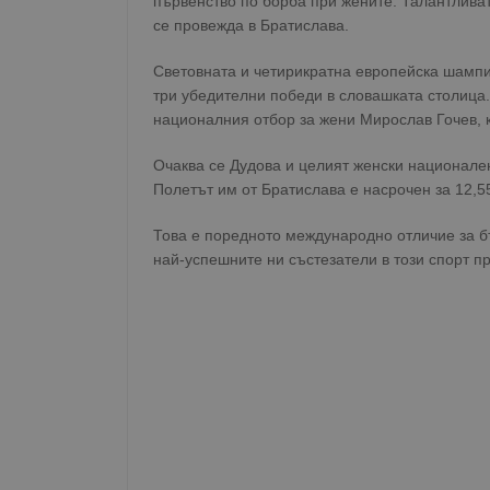
първенство по борба при жените. Талантливата
се провежда в Братислава.
Световната и четирикратна европейска шамп
три убедителни победи в словашката столица
националния отбор за жени Мирослав Гочев, 
Очаква се Дудова и целият женски национален
Полетът им от Братислава е насрочен за 12,55
Това е поредното международно отличие за б
най-успешните ни състезатели в този спорт п