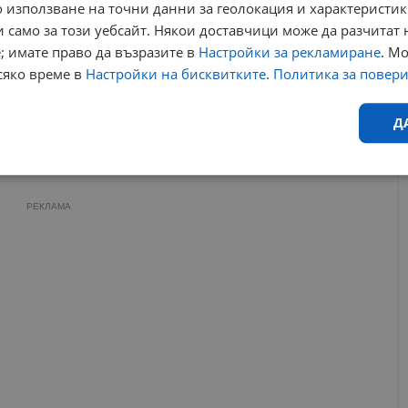
европейското по борба в Загреб
 използване на точни данни за геолокация и характеристик
20:48 | 21.4.2023 г.
 само за този уебсайт. Някои доставчици може да разчитат 
Стефан Стефанов: Ще победя грузинеца при
; имате право да възразите в
Настройки за рекламиране
. М
следващата ни среща
22:21 | 16.5.2026 г.
сяко време в
Настройки на бисквитките
.
Политика за повер
Д
нство
бронзов медал
братислава
биляна дудова
2025
мирослав гочев
Ефективност
Таргетиране
Функционалност
Н
РЕКЛАМА
еобходимо
Ефективност
Таргетиране
Функционалност
Неклас
исквитки позволяват основната функционалност на уебсайта, като потребителско
не може да се използва правилно без строго необходими бисквитки.
Валиден
Доставчик
/
Домейн
Описание