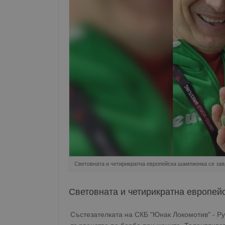
Световната и четирикратна европейска шампионка се за
Световната и четирикратна европей
Състезателката на СКБ "Юнак Локомотив" - Р