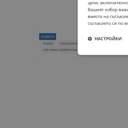
цели, включително
Вашият избор важи
вместо на съгласие
съгласието си по в
етикети
НАСТРОЙКИ
борба
национален отбор
европейско първе
световна шампионка
българска борба
евро 
Строго
необходимо
Строго н
Строго необходимите б
на акаунта. Уебсайтът 
Име