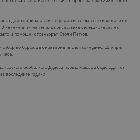
 българска спортистка се окичи с бронз на Евро 2025, което
ионка демонстрира отлична форма и завоюва отличието след
. В нейния ъгъл на тепиха присъстваха селекционерът на
както и помощник треньорът Стоян Петков.
 отбор по борба да се завърнат в България днес, 12 април.
 часа.
ългарската борба, като Дудова продължава да бъде един от
рез последните години.