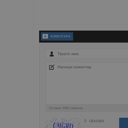
__RequestVerificationT
0
KОМЕНТАРA
VISITOR_PRIVACY_MET
__cf_bm
receive-cookie-depreca
Остават
2000
символа
ASP.NET_SessionId
ОБНОВИ
Поради зачестилите злоупотреби в сайта, 