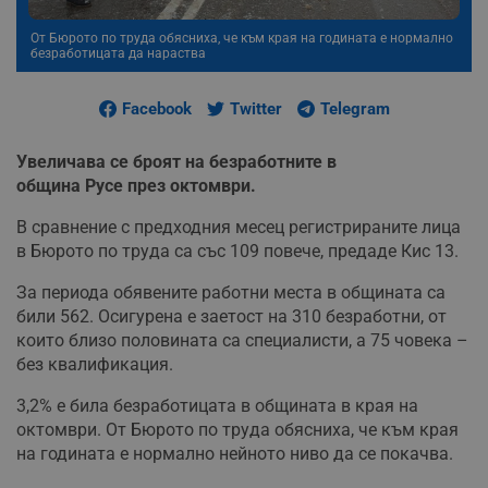
От Бюрото по труда обясниха, че към края на годината е нормално
безработицата да нараства
Facebook
Twitter
Telegram
Увеличава се броят на безработните в
община Русе през октомври.
В сравнение с предходния месец регистрираните лица
в Бюрото по труда са със 109 повече, предаде Кис 13.
За периода обявените работни места в общината са
били 562. Осигурена е заетост на 310 безработни, от
които близо половината са специалисти, а 75 човека –
без квалификация.
3,2% е била безработицата в общината в края на
октомври. От Бюрото по труда обясниха, че към края
на годината е нормално нейното ниво да се покачва.