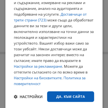
и съдържание, измерване на реклами и
съдържание, анализ на аудиторията и
подобряване на услугите.
Доставчици от
трети страни (723)
може също да обработват
данните ви за тези и други цели,
включително използване на точни данни за
геолокация и характеристики на
устройството. Вашият избор важи само за
този уебсайт. Някои доставчици може да
разчитат на законен интерес вместо на
РЕКЛАМА
съгласие; имате право да възразите в
Настройки за рекламиране
. Можете да
оттеглите съгласието си по всяко време в
Настройки на бисквитките
.
Политика за
поверителност
НАСТРОЙКИ
ДА, КЪМ САЙТА