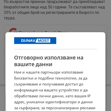
По възрастов признак продължават да преобладават
безработните лица над 50 години. Те съставляват над
35% от общия брой на регистрираните в Бюрото по
труда.
Следвай ни в Google News
→
Предпочитани източници
→
Отговорно използване на
вашите данни
Изпращайте снимки и информация на
Ние и нашите партньори използваме
news@dunavmost.com
бисквитки и подобни технологии, за да
съхраняваме и получаваме достъп до
РЕКЛАМА
информация на вашето устройство и да
обработваме лични данни, като вашия IP
адрес, уникални идентификатори и данни
за сърфиране, за персонализирани реклами