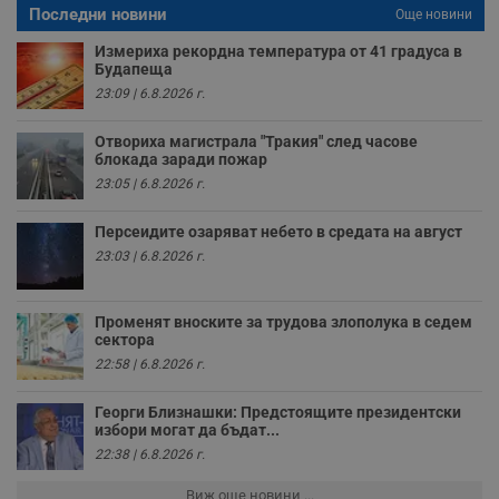
влизане и управление на акаунта. Уебсайтът не може да
Последни новини
Още новини
се използва правилно без строго необходими
бисквитки.
Измериха рекордна температура от 41 градуса в
Будапеща
Валиден
Име
Доставчик
/
Домейн
О
до
23:09 | 6.8.2026 г.
__RequestVerificationToken
Сесия
Т
Microsoft
п
Corporation
Отвориха магистрала "Тракия" след часове
ф
www.dunavmost.com
блокада заради пожар
з
23:05 | 6.8.2026 г.
п
и
п
Персеидите озаряват небето в средата на август
A
т
23:03 | 6.8.2026 г.
е
д
н
п
Променят вноските за трудова злополука в седем
с
сектора
у
и
22:58 | 6.8.2026 г.
ф
н
м
Георги Близнашки: Предстоящите президентски
Т
избори могат да бъдат...
и
п
22:38 | 6.8.2026 г.
у
з
Виж още новини ...
б