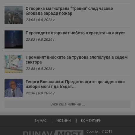
к
ч
Отвориха магистрала "Тракия" след часове
п
блокада заради пожар
с
б
23:05 | 6.8.2026 г.
__cf_bm
29
Т
Cloudflare Inc.
минути
с
.twitter.com
Персеидите озаряват небето в средата на август
59
р
23:03 | 6.8.2026 г.
секунди
м
б
о
у
п
Променят вноските за трудова злополука в седем
о
сектора
и
22:58 | 6.8.2026 г.
т
receive-cookie-deprecation
.hit.gemius.pl
1 година
Т
Георги Близнашки: Предстоящите президентски
с
избори могат да бъдат...
с
н
22:38 | 6.8.2026 г.
н
п
б
Виж още новини ...
п
с
о
с
ЗА НАС
НОВИНИ
КОМЕНТАРИ
а
р
Copyright © 2011
у