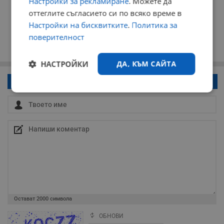
Настройки за рекламиране
. Можете да
оттеглите съгласието си по всяко време в
Настройки на бисквитките
.
Политика за
поверителност
НАСТРОЙКИ
ДА, КЪМ САЙТА
Напиши коментар!
Строго
Ефективност
необходимо
Таргетиране
Функционалност
Некласифицирани
Остават
2000
символа
ОБНОВИ
Поради зачестилите злоупотреби в сайта, за да оставите анонимен