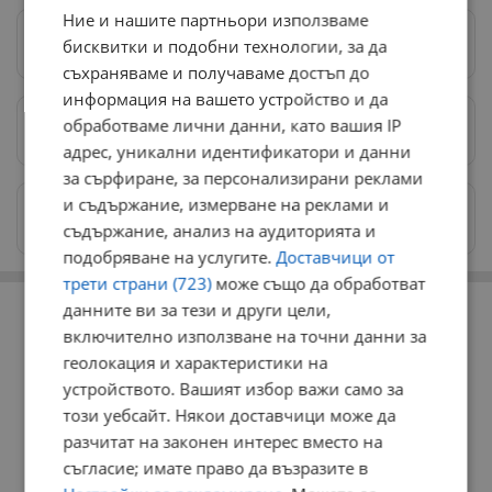
Ние и нашите партньори използваме
Следвай ни в Google News
→
бисквитки и подобни технологии, за да
съхраняваме и получаваме достъп до
информация на вашето устройство и да
обработваме лични данни, като вашия IP
Предпочитани източници
→
адрес, уникални идентификатори и данни
за сърфиране, за персонализирани реклами
и съдържание, измерване на реклами и
Изпращайте снимки и информация на
news@dunavmost.com
съдържание, анализ на аудиторията и
подобряване на услугите.
Доставчици от
трети страни (723)
може също да обработват
РЕКЛАМА
данните ви за тези и други цели,
включително използване на точни данни за
геолокация и характеристики на
устройството. Вашият избор важи само за
този уебсайт. Някои доставчици може да
разчитат на законен интерес вместо на
съгласие; имате право да възразите в