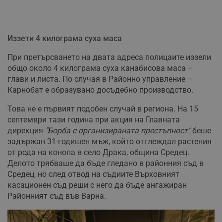
Иззети 4 килограма суха маса
При претърсването на двата адреса полицаите иззели
общо около 4 килограма суха канабисова маса –
глави и листа. По случая в Районно управление –
Карнобат е образувано досъдебно производство.
Това не е първият подобен случай в региона. На 15
септември тази година при акция на Главната
дирекция
"Борба с организираната престъпност"
беше
задържан 31-годишен мъж, който отглеждал растения
от рода на конопа в село Драка, община Средец.
Делото трябваше да бъде гледано в районния съд в
Средец, но след отвод на съдиите Върховният
касационен съд реши с него да бъде ангажиран
Районният съд във Варна.