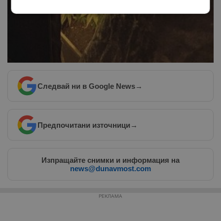
Строго
Ефективност
необходимо
Таргетиране
Функционалност
Следвай ни в Google News
→
Некласифицирани
Предпочитани източници
→
Изпращайте снимки и информация на
news@dunavmost.com
Строго необходимо
Ефективност
Таргетиране
Функционалност
Некласифицирани
РЕКЛАМА
Строго необходимите бисквитки позволяват основната