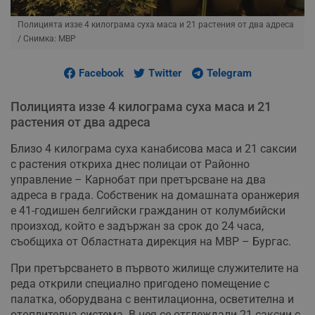
Полицията иззе 4 килограма суха маса и 21 растения от два адреса
/ Снимка: МВР
Facebook
Twitter
Telegram
Полицията иззе 4 килограма суха маса и 21
растения от два адреса
Близо 4 килограма суха канабисова маса и 21 саксии
с растения откриха днес полицаи от Районно
управление – Карнобат при претърсване на два
адреса в града. Собственик на домашната оранжерия
е 41-годишен белгийски гражданин от колумбийски
произход, който е задържан за срок до 24 часа,
съобщиха от Областната дирекция на МВР – Бургас.
При претърсването в първото жилище служителите на
реда открили специално пригодено помещение с
палатка, оборудвана с вентилационна, осветителна и
отоплителна система. В нея се отглеждали 21 саксии с