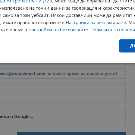
и от трети страни (723)
може също да обработват данните в
 използване на точни данни за геолокация и характеристик
 само за този уебсайт. Някои доставчици може да разчитат 
яма част от Европа в края на юни, доведе до най-високите
; имате право да възразите в
Настройки за рекламиране
. М
пания за този месец от 1950 година насам – 28,17 градуса.
сяко време в
Настройки на бисквитките
.
Политика за повер
азват, че над 1 000 смъртни случая в страната през
Д
 високите температури. Учените са категорични, че
стта, продължителността и честотата на екстремни
Ефективност
Таргетиране
Функционалност
Н
ews@dunavmost.com
по всяко време на денонощието!
еобходимо
Ефективност
Таргетиране
Функционалност
Неклас
ници в Google
→
исквитки позволяват основната функционалност на уебсайта, като потребителско
не може да се използва правилно без строго необходими бисквитки.