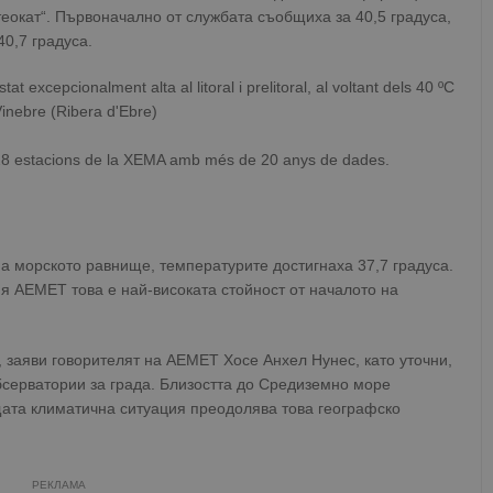
еокат“. Първоначално от службата съобщиха за 40,5 градуса,
0,7 градуса.
 excepcionalment alta al litoral i prelitoral, al voltant dels 40 ºC
Vinebre (Ribera d'Ebre)
28 estacions de la XEMA amb més de 20 anys de dades.
на морското равнище, температурите достигнаха 37,7 градуса.
 AEMET това е най-високата стойност от началото на
, заяви говорителят на AEMET Хосе Анхел Нунес, като уточни,
бсерватории за града. Близостта до Средиземно море
ата климатична ситуация преодолява това географско
РЕКЛАМА