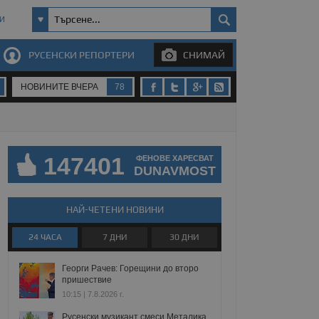
И
РУСЕНСКИ РЕПОРТЕРИ
СНИМАЙ
НОВИНИТЕ ВЧЕРА
78
147401
ФЕНОВЕ ХАРЕСВАТ
DUNAVMOST
НАЙ-ЧЕТЕНИ НОВИНИ
24 ЧАСА
7 ДНИ
30 ДНИ
Георги Рачев: Горещини до второ
пришествие
10:15 | 7.8.2026 г.
Русенски музикант смеси Металика