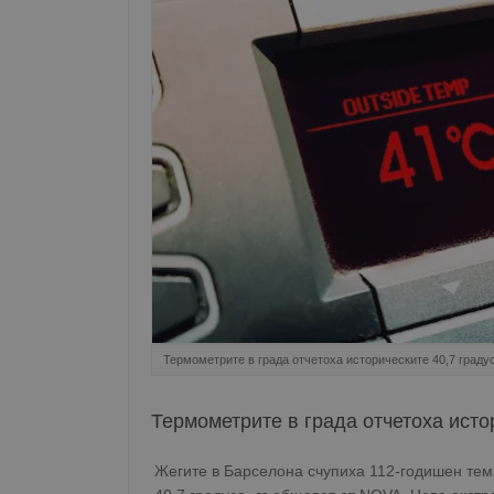
Термометрите в града отчетоха историческите 40,7 граду
Термометрите в града отчетоха исто
Жегите в Барселона счупиха 112-годишен темп