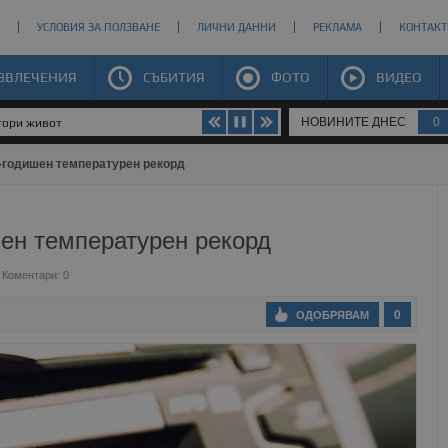
УСЛОВИЯ ЗА ПОЛЗВАНЕ
ЛИЧНИ ДАННИ
РЕКЛАМА
КОНТАКТ
ЗВЛЕЧЕНИЯ
СЪБИТИЯ
ФОТО
ВИДЕО
НОВИНИТЕ ДНЕС
0
втори живот
-годишен температурен рекорд
шен температурен рекорд
Коментари: 0
0
ОДОБРЯВАМ