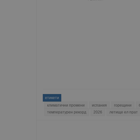
Име
__RequestVerificationT
VISITOR_PRIVACY_MET
__cf_bm
етикети
receive-cookie-depreca
климатични промени
испания
горещини
температурен рекорд
2026
летище ел прат
ASP.NET_SessionId