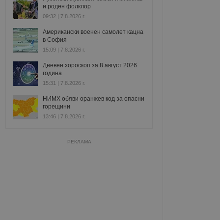
и роден фолклор
09:32 | 7.8.2026 г.
Американски военен самолет кацна
в София
15:09 | 7.8.2026 г.
Дневен хороскоп за 8 август 2026
година
15:31 | 7.8.2026 г.
НИМХ обяви оранжев код за опасни
горещини
13:46 | 7.8.2026 г.
РЕКЛАМА