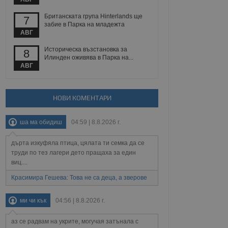
 уебсайт.
Британската група Hinterlands ще
7
забие в Парка на младежта
АВГ
Описание
Историческа възстановка за
8
Илинден оживява в Парка на...
АВГ
ребителски
елското поведение и
раници на сайта. Тя
яване на сайта. Тя
не на прегледи на
формация, която е
взаимодействат с
нкционалност в целия
прекарано на
НОВИ КОМЕНТАРИ
редпочитанията на
 сайтове; тя може
остта на социалните
тора на сайта.
използва новата или
ша ма обидиш
04:59 | 8.8.2026 г.
елски взаимодействия
нето и потребителския
дърта изкуфяла птица, цялата ти семка да се
труди по тез лагери дето пращаха за един
рез събиране на данни
 помага за
виц....
отребителите се
тапите на тестване.
Красимира Гешева: Това не са деца, а зверове
тистически данни,
 броя на посещенията,
ми чи кък
04:56 | 8.8.2026 г.
 са били заредени.
елския опит.
аз се радвам на укрите, могучая затънала с
я за потребителското