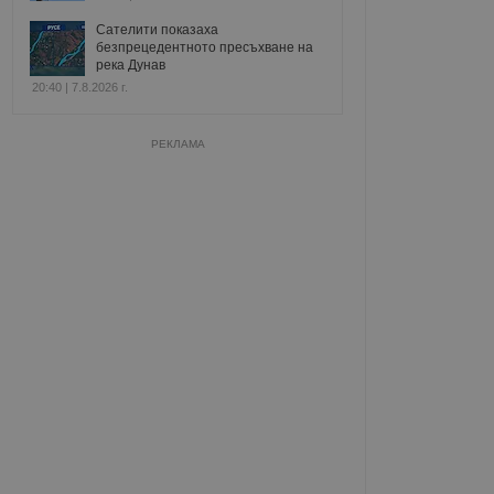
Сателити показаха
безпрецедентното пресъхване на
река Дунав
20:40 | 7.8.2026 г.
РЕКЛАМА