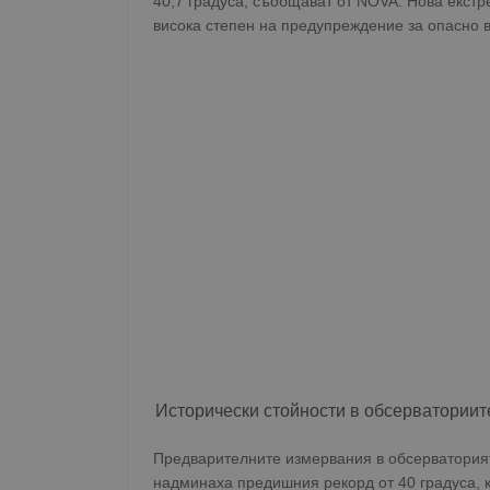
40,7 градуса, съобщават от NOVA. Нова екст
висока степен на предупреждение за опасно 
Исторически стойности в обсерваториит
Предварителните измервания в обсерваторият
надминаха предишния рекорд от 40 градуса, 