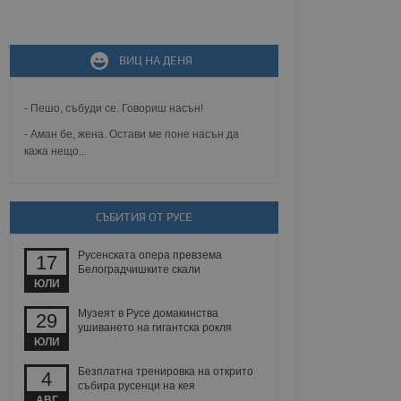
не, зададена от уеб
 ASP.NET MVC
ВИЦ НА ДЕНЯ
спре неразрешеното
т, известно като
тове. Той не съдържа
щожава при затваряне
- Пешо, събуди се. Говориш насън!
- Аман бе, жена. Остави ме поне насън да
ение на съгласието на
кажа нещо...
ст за тяхното
а данни за съгласието
ични политики и
антира, че техните
 сесии.
СЪБИТИЯ ОТ РУСЕ
аничаване между хората
а, за да се правят
Русенската опера превзема
17
хния уебсайт.
Белоградчишките скали
ЮЛИ
сигнализира на
 на бисквитките,
Музеят в Русе домакинства
29
а съответствие и
ушиването на гигантска рокля
ндарти и
ЮЛИ
Безплатна тренировка на открито
ck и предоставя
4
събира русенци на кея
требител използва
йният потребител може
АВГ