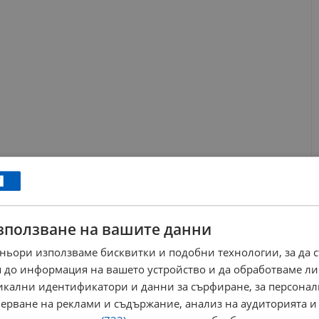
зползване на вашите данни
ньори използваме бисквитки и подобни технологии, за да 
дължи до четвъртък, като в някои станции на страната
 до информация на вашето устройство и да обработваме ли
Националната агенция издаде най-високия червен код за
никални идентификатори и данни за сърфиране, за персона
нсия. За голяма част от централните, южните и
ерване на реклами и съдържание, анализ на аудиторията и
на, остава в сила втората по степен оранжева тревога.