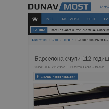
ЗА НАС
РУСЕ
БЪЛГАРИЯ
СВЯТ
РА
ГОРЕЩО
Спасен от хотел в Русенско мечок живее 
Dunavmost
/
Свят
/
Новини
/
Барселона счупи 112
Барселона счупи 112-годи
08 юли 2026 - 21:02 часа
Редактор:
Петър Симеонов
СПОДЕЛИ ВЪВ ФЕЙСБУК