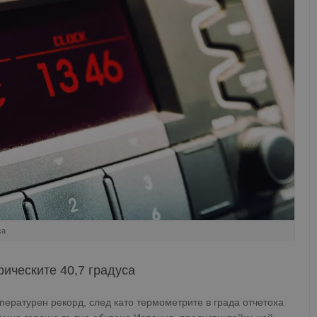
са
рическите 40,7 градуса
ературен рекорд, след като термометрите в града отчетоха