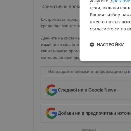
услугите.
Доставчиц
Климатични промени и човешки жертви
цели, включително
Вашият избор важи
Екстремната гореща вълна, която обхвана гол
вместо на съгласие
среднодневни температури в континентална Ис
съгласието си по в
Данните на системата за наблюдение MoMo пок
НАСТРОЙКИ
изминалия месец може да са пряко свързани с
климатичните промени увеличават интензивно
метеорологични явления.
Строго
необходимо
Изпращайте снимки и информация на
n
Следвай ни в Google News
→
Строго н
Добави ни в предпочитани източ
Строго необходимите б
на акаунта. Уебсайтът 
РЕКЛАМА