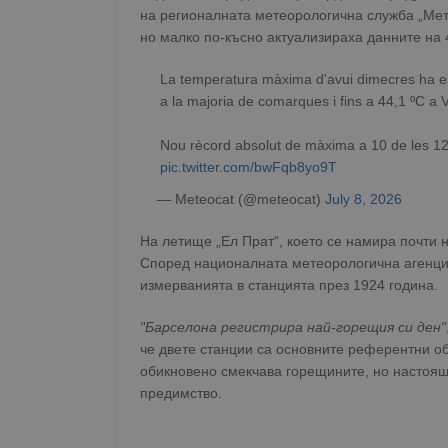
на регионалната метеорологична служба „Мет
но малко по-късно актуализираха данните на 4
La temperatura màxima d'avui dimecres ha estat
a la majoria de comarques i fins a 44,1 ºC a 
Nou rècord absolut de màxima a 10 de les 1
pic.twitter.com/bwFqb8yo9T
— Meteocat (@meteocat)
July 8, 2026
На летище „Ел Прат“, което се намира почти 
Според националната метеорологична агенция
измерванията в станцията през 1924 година.
"Барселона регистрира най-горещия си ден"
че двете станции са основните референтни о
обикновено смекчава горещините, но настоящ
предимство.