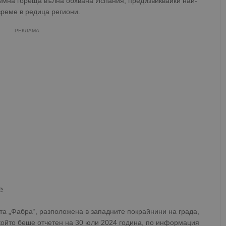
ремна гореща вълна обхвана Испания, предизвиквайки най-
време в редица региони.
РЕКЛАМА
е
а „Фабра“, разположена в западните покрайнини на града,
който беше отчетен на 30 юли 2024 година, по информация