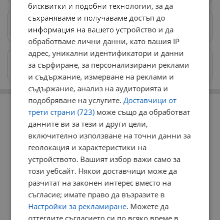
бисквитки и подобни технологии, за да
съхраняваме и получаваме достъп до
Предпочитани източници
→
информация на вашето устройство и да
обработваме лични данни, като вашия IP
адрес, уникални идентификатори и данни
Изпращайте снимки и информация на
за сърфиране, за персонализирани реклами
news@dunavmost.com
и съдържание, измерване на реклами и
съдържание, анализ на аудиторията и
РЕКЛАМА
подобряване на услугите.
Доставчици от
трети страни (723)
може също да обработват
данните ви за тези и други цели,
включително използване на точни данни за
геолокация и характеристики на
устройството. Вашият избор важи само за
този уебсайт. Някои доставчици може да
разчитат на законен интерес вместо на
съгласие; имате право да възразите в
Настройки за рекламиране
. Можете да
оттеглите съгласието си по всяко време в