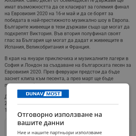
Албания. Само десет от осемнадесетте държави ще
имат възможността да се класират за големия финал
на Евровизия 2020 на 16-и май и да се борят за
победата в най-престижното музикално шоу в Европа.
Българите живеещи в тези държави също ще могат да
подкрепят Виктория. Във втория полуфинал своят
глас за България ще могат да дадат и живеещите в
Испания, Великобритания и Франция.
В края на януари приключиха и музикалните лагери в
София и Лондон за създаване на българската песен за
Евровизия 2020. През февруари предстои да бъде
заснет клипа към песента, а през март ще бъде
премиерата ѝ.
Двата полуфинала и големият финал на Евровизия
2020 ще бъдат излъчени на живо по БНТ 1 на 12, 14 и
16 май от 22 часа.
Отговорно използване на
вашите данни
Следвай ни в Google News
→
Ние и нашите партньори използваме