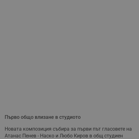
Първо общо влизане в студиото
Новата композиция събира за първи път гласовете на
Атанас Пенев - Наско и Любо Киров в общ студиен