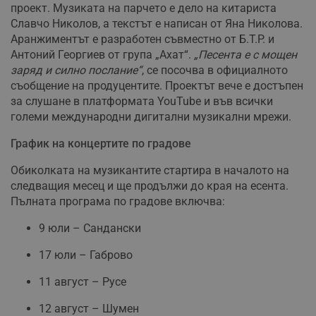
проект. Музиката на парчето е дело на китариста
Славчо Николов, а текстът е написан от Яна Николова.
Аранжиментът е разработен съвместно от Б.Т.Р. и
Антоний Георгиев от група „Ахат“.
„Песента е с мощен
заряд и силно послание“
, се посочва в официалното
съобщение на продуцентите. Проектът вече е достъпен
за слушане в платформата YouTube и във всички
големи международни дигитални музикални мрежи.
График на концертите по градове
Обиколката на музикантите стартира в началото на
следващия месец и ще продължи до края на есента.
Пълната програма по градове включва:
9 юли – Сандански
17 юли – Габрово
11 август – Русе
12 август – Шумен