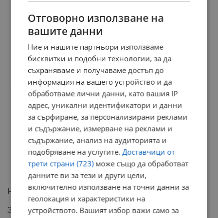
Отговорно използване на
вашите данни
Ние и нашите партньори използваме
бисквитки и подобни технологии, за да
съхраняваме и получаваме достъп до
информация на вашето устройство и да
обработваме лични данни, като вашия IP
адрес, уникални идентификатори и данни
за сърфиране, за персонализирани реклами
и съдържание, измерване на реклами и
съдържание, анализ на аудиторията и
подобряване на услугите.
Доставчици от
трети страни (723)
може също да обработват
данните ви за тези и други цели,
включително използване на точни данни за
Нов албум със симфоничен оркестър
геолокация и характеристики на
Заедно с началото на концертите на пазара излиза и
устройството. Вашият избор важи само за