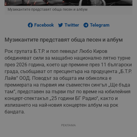
Музикантите представят обща песен и албум
Facebook
Twitter
Telegram
Музикантите представят обща песен и албум
Рок групата Б.Т.Р. и поп певецът Любо Киров
обединяват сили за мащабно национално лятно турне
през 2026 година, което ще премине през 11 български
града, съобщават от пресцентъра на продуцента „Б.Т.Р.
Лайв“ ООД. Поводът за общата им обиколка е
премиерата на първия им съвместен сингъл „Ще бъда
там“, представен за първи път по време на юбилейния
концерт-спектакъл „25 години БГ Радио“, както и
излизането на най-новия концертен албум на рок
бандата.
РЕКЛАМА