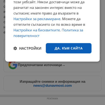
първият изцяло концертен албум на бандата,
този уебсайт. Някои доставчици може да
озаглавен „30 години Б.Т.Р.“. Той съдържа 20 от най-
разчитат на законен интерес вместо на
известните песни на групата в изцяло нови
съгласие; имате право да възразите в
аранжименти, адаптирани за рок състав и
Настройки за рекламиране
. Можете да
симфоничен оркестър. Билетите за всички събития от
оттеглите съгласието си по всяко време в
националното турне вече се продават в платформите
Настройки на бисквитките
.
Политика за
eventim.bg, grabo.bg и ticket.bg.
поверителност
Следвай ни в Google News
→
НАСТРОЙКИ
ДА, КЪМ САЙТА
Строго
Ефективност
Предпочитани източници
→
необходимо
Изпращайте снимки и информация на
Таргетиране
Функционалност
news@dunavmost.com
РЕКЛАМА
Некласифицирани