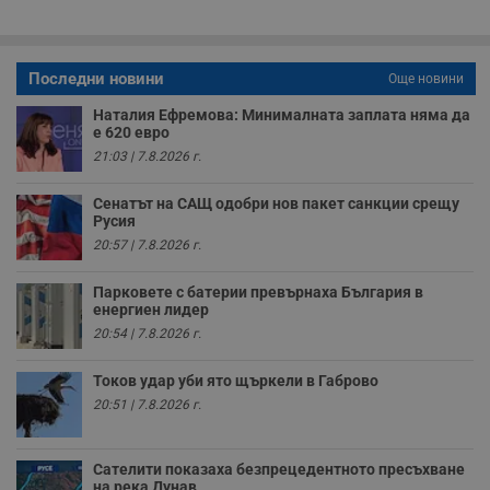
с
о
с
а
р
Последни новини
у
Още новини
з
з
Наталия Ефремова: Минималната заплата няма да
п
е 620 евро
ASP.NET_SessionId
Сесия
Т
21:03 | 7.8.2026 г.
Microsoft
с
Corporation
D
www.dunavmost.com
п
Сенатът на САЩ одобри нов пакет санкции срещу
и
Русия
т
20:57 | 7.8.2026 г.
к
п
и
Парковете с батерии превърнаха България в
у
енергиен лидер
р
к
20:54 | 7.8.2026 г.
п
д
д
Токов удар уби ято щъркели в Габрово
п
у
20:51 | 7.8.2026 г.
Сателити показаха безпрецедентното пресъхване
на река Дунав