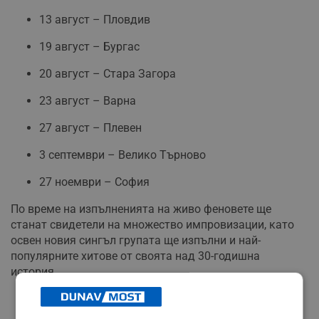
13 август – Пловдив
19 август – Бургас
20 август – Стара Загора
23 август – Варна
27 август – Плевен
3 септември – Велико Търново
27 ноември – София
По време на изпълненията на живо феновете ще
станат свидетели на множество импровизации, като
освен новия сингъл групата ще изпълни и най-
популярните хитове от своята над 30-годишна
история.
РЕКЛАМА