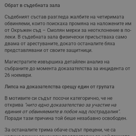
Обрат в съдебната зала
Съдебният състав разгледа жалбите на четиримата
обвиняеми, които поискаха промяна на наложените им
от Окръжен съд – Смолян мерки за неотклонение в по-
леки. В съдебната зала физически присъстваха само
двама от арестуваните, докато останалите бяха
представлявани от своите защитници.
Магистратите извършиха детайлен анализ на
събраните до момента доказателства за инцидента от
26 ноември.
Липса на доказателства срещу един от групата
В мотивите си съдът посочи категорично, че не
открива
"нито едно доказателство за участие на
единия от обвиняемите в побоя над пострадалия"
.
Поради тази причина той беше незабавно освободен.
За останалите трима обаче съдът прецени, че са