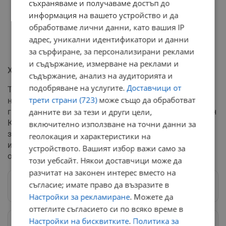
съхраняваме и получаваме достъп до
информация на вашето устройство и да
обработваме лични данни, като вашия IP
адрес, уникални идентификатори и данни
за сърфиране, за персонализирани реклами
и съдържание, измерване на реклами и
Хронология на престъплението
съдържание, анализ на аудиторията и
подобряване на услугите.
Доставчици от
Тежкото криминално деяние беше извършено вечерта
трети страни (723)
може също да обработват
на 26 ноември в град Мадан. Според обвинението,
групата умишлено е умъртвила 23-годишния Костадин
данните ви за тези и други цели,
Кабаджов. Първоначално Окръжният съд в Смолян
включително използване на точни данни за
задържа и четиримата заподозрени, но втората
геолокация и характеристики на
инстанция днес коригира това решение спрямо един
устройството. Вашият избор важи само за
от тях.
този уебсайт. Някои доставчици може да
разчитат на законен интерес вместо на
съгласие; имате право да възразите в
Следвай ни в Google News
→
Настройки за рекламиране
. Можете да
оттеглите съгласието си по всяко време в
Настройки на бисквитките
.
Политика за
Предпочитани източници
→