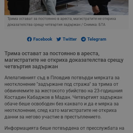
Трима остават за постоянно в ареста, магистратите не откриха
доказателства срещу четвъртия задържан
/ Снимка: БТА
Facebook
Twitter
Telegram
Трима остават за постоянно в ареста,
магистратите не откриха доказателства срещу
четвъртия задържан
Апелативният съд в Пловдив потвърди мярката за
неотклонение "задържане под стража" за трима от
обвиняемите за жестокото убийство на 23-годишния
Костадин Кабаджов в Мадан. Четвъртият задържан
обаче беше освободен без каквато и да е мярка за
неотклонение, след като магистратите не откриха
данни за негово участие в престъплението.
Информацията беше потвърдена от пресслужбата на