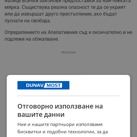
налице всички законови предпоставки за най-тежката
мярка. Съществува реална опасност те да се укрият
или да извършат друго престъпление, ако бъдат
пуснати на свобода.
Определението на Апелативния съд е окончателно и не
подлежи на обжалване.
РЕКЛАМА
Отговорно използване на
вашите данни
Ние и нашите партньори използваме
бисквитки и подобни технологии, за да