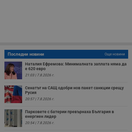
н
п
б
п
с
о
с
а
р
у
з
з
п
Последни новини
Още новини
ASP.NET_SessionId
Сесия
Т
Microsoft
с
Corporation
Наталия Ефремова: Минималната заплата няма да
D
www.dunavmost.com
е 620 евро
п
и
21:03 | 7.8.2026 г.
т
к
п
Сенатът на САЩ одобри нов пакет санкции срещу
и
Русия
у
20:57 | 7.8.2026 г.
р
к
п
Парковете с батерии превърнаха България в
д
енергиен лидер
д
п
20:54 | 7.8.2026 г.
у