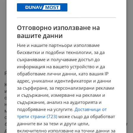
Отговорно използване на
вашите данни
Ние и нашите партньори използваме
бисквитки и подобни технологии, за да
съхраняваме и получаваме достъп до
информация на вашето устройство и да
Реформа и съкращения в администрацията
обработваме лични данни, като вашия IP
адрес, уникални идентификатори и данни
Като единствено работещо решение за овладяване на
за сърфиране, за персонализирани реклами
инфлационния натиск се посочва рязкото
и съдържание, измерване на реклами и
оптимизиране на публичния сектор и ограничаването
съдържание, анализ на аудиторията и
на паричната маса в обращение. Според данните, към
подобряване на услугите.
Доставчици от
момента близо 700 000 души са заети в държавните
трети страни (723)
може също да обработват
структури.
"Не може държавата да ми обяснява, че
данните ви за тези и други цели,
близо 700 хиляди заети в държавната администрация
работят ефективно"
, посочва Каспарян, призовавайки
включително използване на точни данни за