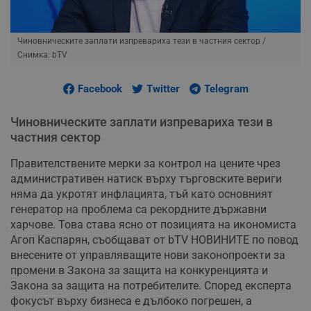
Чиновническите заплати изпревариха тези в частния сектор
/
Снимка: bTV
Facebook
Twitter
Telegram
Чиновническите заплати изпревариха тези в
частния сектор
Правителствените мерки за контрол на цените чрез
административен натиск върху търговските вериги
няма да укротят инфлацията, тъй като основният
генератор на проблема са рекордните държавни
харчове. Това става ясно от позицията на икономиста
Агоп Каспарян, съобщават от bTV НОВИНИТЕ по повод
внесените от управляващите нови законопроекти за
промени в Закона за защита на конкуренцията и
Закона за защита на потребителите. Според експерта
фокусът върху бизнеса е дълбоко погрешен, а