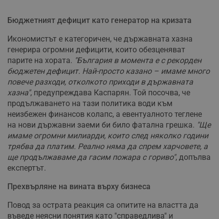
Бюджетният дефицит като генератор на кризата
Икономистът е категоричен, че държавната хазна
генерира огромни дефицити, които обезценяват
парите на хората.
"България в момента е с рекорден
бюджетен дефицит. Най-просто казано – имаме много
повече разходи, отколкото приходи в държавната
хазна"
, предупреждава Каспарян. Той посочва, че
продължаването на тази политика води към
неизбежен финансов колапс, а евентуалното теглене
на нови държавни заеми би било фатална грешка.
"Ще
имаме огромни милиарди, които след няколко години
трябва да платим. Реално няма да спрем харчовете, а
ще продължаваме да гасим пожара с гориво"
, допълва
експертът.
Прехвърляне на вината върху бизнеса
Повод за острата реакция са опитите на властта да
въведе неясни понятия като "справедлива" и