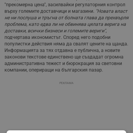
"прекомерна цена", засилвайки регулаторния контрол
върху големите доставчици и магазини.
"Новата власт
не ни послуша и тръгна от болната глава да прехвърля
проблема, като едва ли не обвинява цялата верига на
доставки, всички бизнеси и големите вериги"
,
подчертава икономистът. Според него подобни
популистки действия няма да свалят цените на щанда.
Информацията за тях отдавна е публична, а новите
законови текстове единствено ще създадат огромна
административна тежест и бюрокрация за световни
компании, опериращи на българския пазар.
РЕКЛАМА