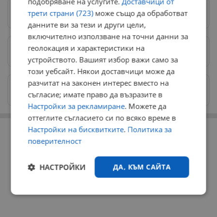
подобряване на услугите.
Доставчици от
трети страни (723)
може също да обработват
Следвай ни в Google News
→
данните ви за тези и други цели,
включително използване на точни данни за
геолокация и характеристики на
Предпочитани източници
→
устройството. Вашият избор важи само за
този уебсайт. Някои доставчици може да
разчитат на законен интерес вместо на
Изпращайте снимки и информация на
съгласие; имате право да възразите в
news@dunavmost.com
Настройки за рекламиране
. Можете да
оттеглите съгласието си по всяко време в
РЕКЛАМА
Настройки на бисквитките
.
Политика за
поверителност
НАСТРОЙКИ
ДА, КЪМ САЙТА
Строго
Ефективност
необходимо