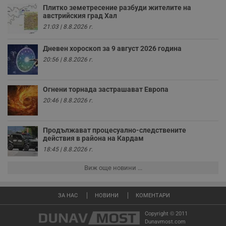
Плитко земетресение разбуди жителите на
receive-cookie-deprecation
.hit.gemius.pl
1 година
Т
австрийския град Хал
с
21:03 | 8.8.2026 г.
с
н
н
Дневен хороскоп за 9 август 2026 година
п
б
20:56 | 8.8.2026 г.
п
с
о
с
Огнени торнада застрашават Европа
а
р
20:46 | 8.8.2026 г.
у
з
з
п
Продължават процесуално-следствените
действия в района на Кардам
ASP.NET_SessionId
Сесия
Т
Microsoft
с
18:45 | 8.8.2026 г.
Corporation
D
www.dunavmost.com
п
Виж още новини ...
и
т
к
п
ЗА НАС
НОВИНИ
КОМЕНТАРИ
и
у
р
Copyright © 2011
к
Dunavmost.com