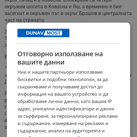
окръжни шосета в Ковасна и Яш, а временно е бил
засегнат и окръжен път в окръг Брашов в централната
част на страната.
Засегнат е железопътният трафик в участъка Предял-
Тимишу де Сус, като движението на влаковете се
осъществява по алтернативен маршрут.
Отговорно използване на
Без сигнали за бедствие
вашите данни
"Към момента няма подадени сигнали за блокирани
Ние и нашите партньори използваме
хора или за спешни медицински ситуации"
, информира
бисквитки и подобни технологии, за да
Департаментът за извънредни ситуации.
съхраняваме и получаваме достъп до
Румънските власти продължават да следят
информация на вашето устройство и да
развитието на метеорологичната обстановка и са
обработваме лични данни, като вашия IP
готови за допълнителни мерки при необходимост.
адрес, уникални идентификатори и данни
Специализираните екипи работят денонощно за
за сърфиране, за персонализирани реклами
възстановяване на нормалното движение по
и съдържание, измерване на реклами и
засегнатите пътни артерии.
съдържание, анализ на аудиторията и