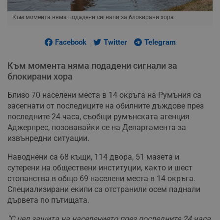
Към момента няма подадени сигнали за блокирани хора
Facebook
Twitter
Telegram
Към момента няма подадени сигнали за
блокирани хора
Близо 70 населени места в 14 окръга на Румъния са
засегнати от последиците на обилните дъждове през
последните 24 часа, съобщи румънската агенция
Аджерпрес, позовавайки се на Департамента за
извънредни ситуации.
Наводнени са 68 къщи, 114 двора, 51 мазета и
сутерени на обществени институции, както и шест
стопанства в общо 69 населени места в 14 окръга.
Специализирани екипи са отстранили осем паднали
дървета по пътищата.
"С цел защита на населението през последните 24 часа