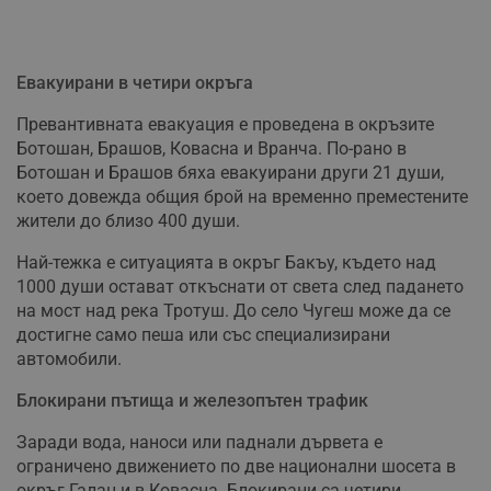
Евакуирани в четири окръга
Превантивната евакуация е проведена в окръзите
Ботошан, Брашов, Ковасна и Вранча. По-рано в
Ботошан и Брашов бяха евакуирани други 21 души,
което довежда общия брой на временно преместените
жители до близо 400 души.
Най-тежка е ситуацията в окръг Бакъу, където над
1000 души остават откъснати от света след падането
на мост над река Тротуш. До село Чугеш може да се
достигне само пеша или със специализирани
автомобили.
Блокирани пътища и железопътен трафик
Заради вода, наноси или паднали дървета е
ограничено движението по две национални шосета в
окръг Галац и в Ковасна. Блокирани са четири