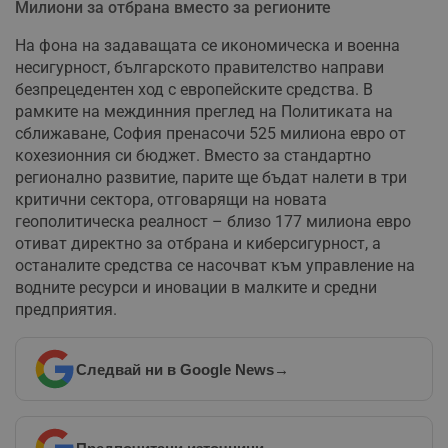
Милиони за отбрана вместо за регионите
На фона на задаващата се икономическа и военна
несигурност, българското правителство направи
Некласифицирани
безпрецедентен ход с европейските средства. В
рамките на междинния преглед на Политиката на
сближаване, София пренасочи 525 милиона евро от
кохезионния си бюджет. Вместо за стандартно
регионално развитие, парите ще бъдат налети в три
критични сектора, отговарящи на новата
Строго необходимо
Ефективност
геополитическа реалност – близо 177 милиона евро
отиват директно за отбрана и киберсигурност, а
Таргетиране
Функционалност
останалите средства се насочват към управление на
Некласифицирани
водните ресурси и иновации в малките и средни
предприятия.
Строго необходимите бисквитки позволяват основната
функционалност на уебсайта, като потребителско
влизане и управление на акаунта. Уебсайтът не може да
се използва правилно без строго необходими
Следвай ни в Google News
→
бисквитки.
Валиден
Име
Доставчик
/
Домейн
О
до