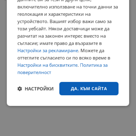
включително използване на точни данни за
РЕКЛАМА
геолокация и характеристики на
устройството. Вашият избор важи само за
този уебсайт. Някои доставчици може да
разчитат на законен интерес вместо на
съгласие; имате право да възразите в
Настройки за рекламиране
. Можете да
оттеглите съгласието си по всяко време в
Настройки на бисквитките
.
Политика за
поверителност
НАСТРОЙКИ
ДА, КЪМ САЙТА
Строго
Ефективност
необходимо
Таргетиране
Функционалност