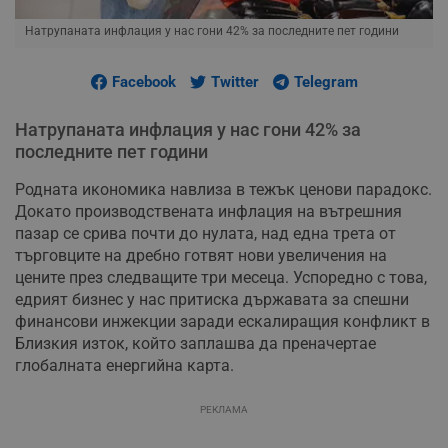
Натрупаната инфлация у нас гони 42% за последните пет години
Facebook
Twitter
Telegram
Натрупаната инфлация у нас гони 42% за
последните пет години
Родната икономика навлиза в тежък ценови парадокс.
Докато производствената инфлация на вътрешния
пазар се срива почти до нулата, над една трета от
търговците на дребно готвят нови увеличения на
цените през следващите три месеца. Успоредно с това,
едрият бизнес у нас притиска държавата за спешни
финансови инжекции заради ескалиращия конфликт в
Близкия изток, който заплашва да преначертае
глобалната енергийна карта.
РЕКЛАМА