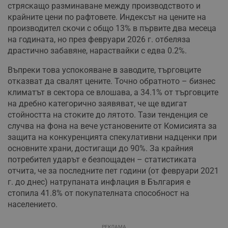
стряскащо разминаване между производството и
крайните цени по рафтовете. Индексът на цените на
производител скочи с общо 13% в първите два месеца
на годината, но през февруари 2026 г. отбеляза
драстично забавяне, нараствайки с едва 0.2%.
Въпреки това успокояване в заводите, търговците
отказват да свалят цените. Точно обратното – бизнес
климатът в сектора се влошава, а 34.1% от търговците
на дребно категорично заявяват, че ще вдигат
стойността на стоките до лятото. Тази тенденция се
случва на фона на вече установените от Комисията за
защита на конкуренцията спекулативни надценки при
основните храни, достигащи до 90%. За крайния
потребител ударът е безпощаден – статистиката
отчита, че за последните пет години (от февруари 2021
г. до днес) натрупаната инфлация в България е
стопила 41.8% от покупателната способност на
населението.
РЕКЛАМА