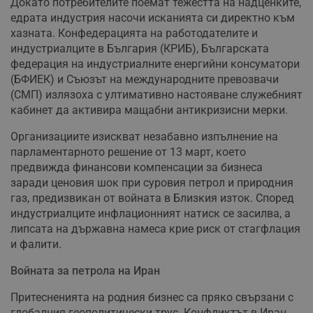
Докато потребителите поемат тежестта на надценките,
едрата индустрия насочи исканията си директно към
хазната. Конфедерацията на работодателите и
индустриалците в България (КРИБ), Българската
федерация на индустриалните енергийни консуматори
(БФИЕК) и Съюзът на международните превозвачи
(СМП) излязоха с ултимативно настояване служебният
кабинет да активира мащабни антикризисни мерки.
Организациите изискват незабавно изпълнение на
парламентарното решение от 13 март, което
предвижда финансови компенсации за бизнеса
заради ценовия шок при суровия петрол и природния
газ, предизвикан от войната в Близкия изток. Според
индустриалците инфлационният натиск се засилва, а
липсата на държавна намеса крие риск от стагфлация
и фалити.
Войната за петрола на Иран
Притесненията на родния бизнес са пряко свързани с
глобалния геополитически трус. Конфликтът в Иран