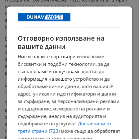
вече започна да руши логистичните вериги, като
цената на авиационния керосин се удвои, изправяйки
авиокомпаниите пред "перфектна буря" от съкратени
полети и скъпи билети.
Отговорно използване на
Ситуацията се нажежи допълнително след скандално
вашите данни
изявление зад Океана. В свое интервю пред
авторитетното издание Financial Times, бившият
Ние и нашите партньори използваме
американски президент коментира директно
бисквитки и подобни технологии, за да
намеренията на Вашингтон спрямо близкоизточната
съхраняваме и получаваме достъп до
държава.
информация на вашето устройство и да
Доналд Тръмп:
„Честно казано, най-много ми се иска
обработваме лични данни, като вашия IP
да вземем петрола на Иран.“
адрес, уникални идентификатори и данни
за сърфиране, за персонализирани реклами
Той стигна и по-далеч, сравнявайки възможните
и съдържание, измерване на реклами и
действия на САЩ срещу ключовия ирански експортен
съдържание, анализ на аудиторията и
хъб на остров Харг с операцията във Венецуела,
подобряване на услугите.
Доставчици от
където американската администрация пое контрола
над петролната индустрия след залавянето на
трети страни (723)
може също да обработват
Николас Мадуро по-рано тази година.
данните ви за тези и други цели,