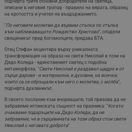
подчерта трите основни добродетели на светеца,
описани в неговия тропар - правило на вярата, образец
на кротостта и учител на въздържанието.
"
По неговите молитви да вървим стъпка по стъпка
към наближаващото Рождество Христово
", сподели
свещеникът пред богомолците, предава БТА.
Отец Стефан акцентира върху уникалната
трансформация на образа на свети Николай в този на
Дядо Коледа - единственият светец с подобна
метаморфоза. "
Свети Николай е раздавал щедро и от
сърце дарове - и материални, и духовни, на всички,
които са се обръщали към него с молитва, с молба
",
подчерта духовникът.
В своето послание към енориашите, той призова да не
забравяме истинската същност на празника: "
Когато
очакваме подаръците на Дядо Коледа, да не
забравяме, че в сърцевината на този образ стои свети
Николай с неговата доброта
".