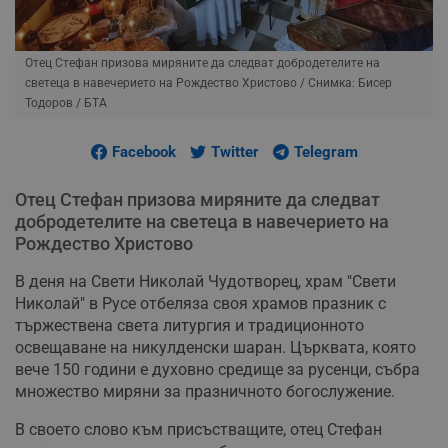
Отец Стефан призова миряните да следват добродетелите на
светеца в навечерието на Рождество Христово
/ Снимка: Бисер
Тодоров / БТА
Facebook
Twitter
Telegram
Отец Стефан призова миряните да следват
добродетелите на светеца в навечерието на
Рождество Христово
В деня на Свети Николай Чудотворец, храм "Свети
Николай" в Русе отбеляза своя храмов празник с
тържествена света литургия и традиционното
освещаване на никулденски шаран. Църквата, която
вече 150 години е духовно средище за русенци, събра
множество миряни за празничното богослужение.
В своето слово към присъстващите, отец Стефан