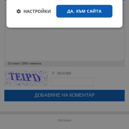
НАСТРОЙКИ
ДА, КЪМ САЙТА
Строго
Ефективност
необходимо
Таргетиране
Функционалност
Остават
2000
символа
ОБНОВИ
Поради зачестилите злоупотреби в сайта, за да оставите анонимен
Некласифицирани
коментар или да гласувате изискваме да се идентифицирате с
google акаунт.
Натискайки на бутона "Вход с google" по-долу, коментарът ви ще
бъде публикуван анонимно под псевдонима който сте попълнили
по-горе в полето "Твоето име". Никаква лична информация за вас
няма да бъде съхранявана при нас или показвана на други
потребители.
Строго необходимо
Ефективност
РЕКЛАМА
Таргетиране
Функционалност