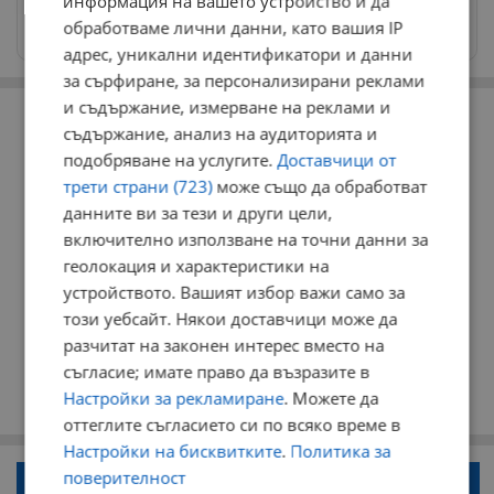
информация на вашето устройство и да
Изпращайте снимки и информация на
обработваме лични данни, като вашия IP
news@dunavmost.com
адрес, уникални идентификатори и данни
за сърфиране, за персонализирани реклами
РЕКЛАМА
и съдържание, измерване на реклами и
съдържание, анализ на аудиторията и
подобряване на услугите.
Доставчици от
трети страни (723)
може също да обработват
данните ви за тези и други цели,
включително използване на точни данни за
геолокация и характеристики на
устройството. Вашият избор важи само за
този уебсайт. Някои доставчици може да
разчитат на законен интерес вместо на
съгласие; имате право да възразите в
Настройки за рекламиране
. Можете да
оттеглите съгласието си по всяко време в
Настройки на бисквитките
.
Политика за
поверителност
Напиши коментар!