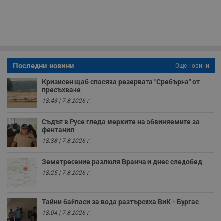
функционалността
използва за
уебсайта
на социалните
вътрешни
използва новата
медии в сайта.
анализи от
или старата
оператора на
версия на
сайта.
интерфейса на
Youtube.
_sharedID_cst
.dunavmost.com
11
Тази бисквитка се
месеца 4
използва за
седмици
проследяване на
Последни новини
потребителски
Още новини
взаимодействия и
ангажираност на
Кризисен щаб спасява резервата "Сребърна" от
уебсайта за
пресъхване
подобряване на
обслужването и
18:43 | 7.8.2026 г.
потребителския
опит.
Съдът в Русе гледа мерките на обвиняемите за
Gtest
1
Тази бисквитка се
Gemius
фентанил
седмица
използва за A/B
.hit.gemius.pl
18:38 | 7.8.2026 г.
тестване на
уебсайта чрез
събиране на
Земетресение разлюля Вранча и днес следобед
данни за
поведението и
18:25 | 7.8.2026 г.
взаимодействието
на посетителите.
Той помага за
подобряване на
Тайни байпаси за вода разтърсиха ВиК - Бургас
потребителския
опит, като
18:04 | 7.8.2026 г.
разбира как