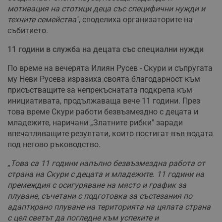
мотивация на стотици деца със специфични нужди и
техните семейства
", споделиха организаторите на
събитието.
11 години в служба на децата със специални нужди
По време на вечерята Илиян Русев - Скури и съпругата
му Неви Русева изразиха своята благодарност към
присъстващите за непрекъснатата подкрепа към
инициативата, продължаваща вече 11 години. През
това време Скури работи безвъзмездно с децата и
младежите, наричани „Златните рибки" заради
впечатляващите резултати, които постигат във водата
под негово ръководство.
„
Това са 11 години напълно безвъзмездна работа от
страна на Скури с децата и младежите. 11 години на
премеждия с осигуряване на място и график за
плуване, съчетани с подготовка за състезания по
адаптирано плуване на територията на цялата страна
с цел светът да погледне към успехите и