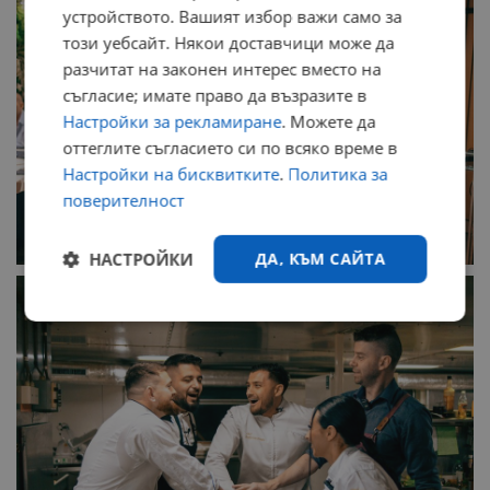
устройството. Вашият избор важи само за
този уебсайт. Някои доставчици може да
разчитат на законен интерес вместо на
съгласие; имате право да възразите в
Настройки за рекламиране
. Можете да
оттеглите съгласието си по всяко време в
Настройки на бисквитките
.
Политика за
поверителност
НАСТРОЙКИ
ДА, КЪМ САЙТА
Строго
Ефективност
необходимо
Таргетиране
Функционалност