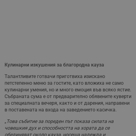
Кулинарни изкушения за благородна кауза
Талантливите готвачи приготвиха изискано
петстепенно меню за гостите, като вложиха не само
кулинарни умения, но и много емоция във всяко ястие.
Събраната сума е от предварително обявените куверти
за специалната вечеря, както и от дарения, направени
в поставената на входа на заведението касичка.
„
Това събитие за пореден път показа силата на
човешкия дух и способността на хората да се
обединяват около кауза, носеща надежда и