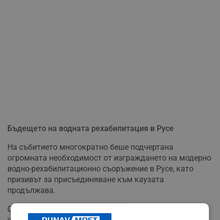
Бъдещето на водната рехабилитация в Русе
На събитието многократно беше подчертана
огромната необходимост от изграждането на модерно
водно-рехабилитационно съоръжение в Русе, като
призивът за присъединяване към каузата
продължава.
Организаторите изразиха огромна благодарност към
шеф Станислав Иванов и неговите колеги, които