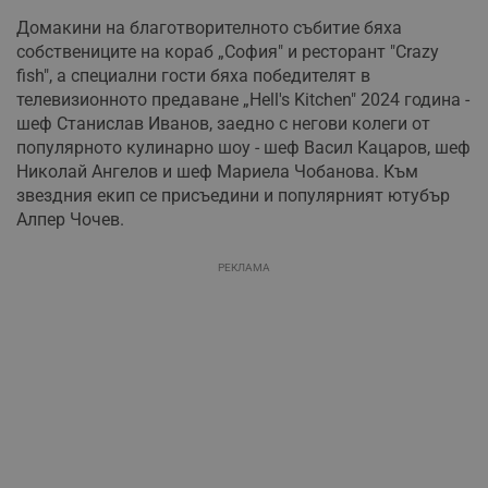
Домакини на благотворителното събитие бяха
собствениците на кораб „София" и ресторант "Crazy
fish", а специални гости бяха победителят в
телевизионното предаване „Hell's Kitchen" 2024 година -
шеф Станислав Иванов, заедно с негови колеги от
популярното кулинарно шоу - шеф Васил Кацаров, шеф
Николай Ангелов и шеф Мариела Чобанова. Към
звездния екип се присъедини и популярният ютубър
Алпер Чочев.
РЕКЛАМА