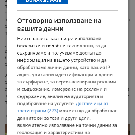
приготвиха 750 чинии напълно безвъзмездно за
гостите на вечерта. Идеята за събитието до голяма
Отговорно използване на
степен е на самия шеф Иванов, който през 2024 година
отново е бил в Русе и е готвил за друга инициатива в
вашите данни
подкрепа на Фондация „Александър Русев".
Ние и нашите партньори използваме
„
Нищо от това нямаше да бъде възможно без
бисквитки и подобни технологии, за да
осигурените условия от страна на домакина Илиян
съхраняваме и получаваме достъп до
Пенев и неговата съпричастност към каузата
",
информация на вашето устройство и да
отбелязаха организаторите.
обработваме лични данни, като вашия IP
адрес, уникални идентификатори и данни
21 март ще бъде запомнена като датата, която
за сърфиране, за персонализирани реклами
обедини хората и донесе вдъхновение за
и съдържание, измерване на реклами и
осъществяването на мисията на Илиян Русев - Скури в
рамките на следващите няколко години. Точно това си
съдържание, анализ на аудиторията и
пожела и той на своя рожден ден, който, заедно с
подобряване на услугите.
Доставчици от
гостите си, посрещна на брега на река Дунав след
трети страни (723)
може също да обработват
полунощ.
данните ви за тези и други цели,
включително използване на точни данни за
геолокация и характеристики на