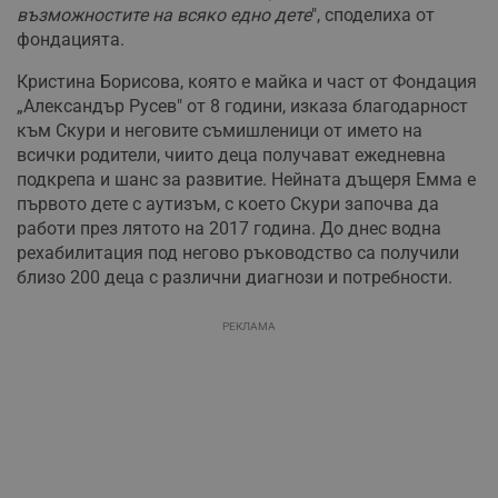
възможностите на всяко едно дете
", споделиха от
фондацията.
Кристина Борисова, която е майка и част от Фондация
„Александър Русев" от 8 години, изказа благодарност
към Скури и неговите съмишленици от името на
всички родители, чиито деца получават ежедневна
подкрепа и шанс за развитие. Нейната дъщеря Емма е
първото дете с аутизъм, с което Скури започва да
работи през лятото на 2017 година. До днес водна
рехабилитация под негово ръководство са получили
близо 200 деца с различни диагнози и потребности.
РЕКЛАМА