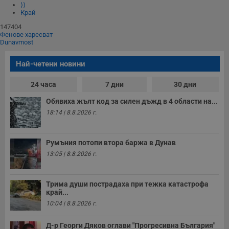
⟩⟩
Край
147404
Фенове харесват
Dunavmost
Най-четени новини
24 часа
7 дни
30 дни
Обявиха жълт код за силен дъжд в 4 области на...
18:14 | 8.8.2026 г.
Румъния потопи втора баржа в Дунав
13:05 | 8.8.2026 г.
Трима души пострадаха при тежка катастрофа
край...
10:04 | 8.8.2026 г.
Д-р Георги Дяков оглави "Прогресивна България"