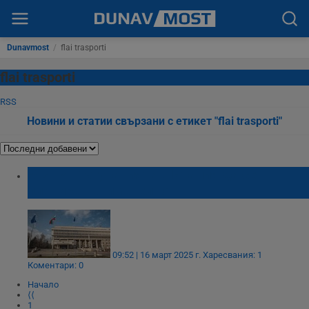
Dunavmost
/
flai trasporti
flai trasporti
RSS
Новини и статии свързани с етикет "flai trasporti"
МВнР: Пътуванията в Италия да се
планират внимателно
09:52 | 16 март 2025 г.
Харесвания: 1
Коментари: 0
Начало
⟨⟨
1