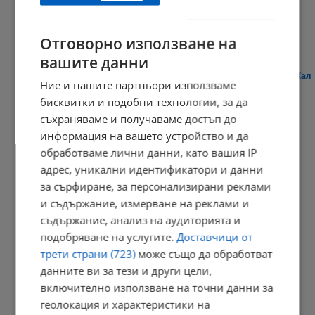
23:09 | 8.8.2026 г.
Отговорно използване на
вашите данни
Плитко земетресение разбуди жителите на австрийския град Хал
Ние и нашите партньори използваме
21:03 | 8.8.2026 г.
бисквитки и подобни технологии, за да
съхраняваме и получаваме достъп до
информация на вашето устройство и да
обработваме лични данни, като вашия IP
Дневен хороскоп за 9 август 2026 година
адрес, уникални идентификатори и данни
20:56 | 8.8.2026 г.
за сърфиране, за персонализирани реклами
и съдържание, измерване на реклами и
съдържание, анализ на аудиторията и
подобряване на услугите.
Доставчици от
Кладенци в Русенско пресъхнаха
трети страни (723)
може също да обработват
20:49 | 8.8.2026 г.
данните ви за тези и други цели,
включително използване на точни данни за
геолокация и характеристики на