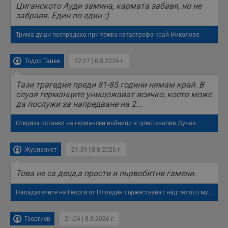
Циганското Ауди замина, кармата забавя, но не
п
с
забравя. Един по един :)
о
с
а
Трима души пострадаха при тежка катастрофа край Николово
р
у
з
Тодор Танев
22:17 | 8.8.2026 г.
з
п
Тази трагедия преди 81-85 години нямам край. В
ASP.NET_SessionId
Сесия
Т
Microsoft
с
Corporation
слуая германците унищожават всичко, което може
D
www.dunavmost.com
да послужи за напредване на 2...
п
и
т
Откриха останки на германски войници в пресъхналия Дунав
к
п
и
у
Журналист
21:39 | 8.8.2026 г.
р
к
п
Това не са деца,а прости и пьрвобитни гамени.
д
д
п
Нападателите на Георги от Пловдив тържествуват над тялото му...
у
Георгиев
21:04 | 8.8.2026 г.