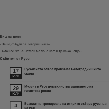
и
п
A
т
е
д
н
п
с
у
Виц на деня
и
ф
н
- Пешо, събуди се. Говориш насън!
м
Т
- Аман бе, жена. Остави ме поне насън да кажа нещо...
и
п
Събития от Русе
у
з
б
Русенската опера превзема Белоградчишките
17
скали
VISITOR_PRIVACY_METADATA
5 месеца
Т
YouTube
ЮЛИ
4
с
.youtube.com
седмици
с
с
Музеят в Русе домакинства ушиването на
29
п
гигантска рокля
и
ЮЛИ
п
т
в
Безплатна тренировка на открито събира русенци
4
с
на кея
з