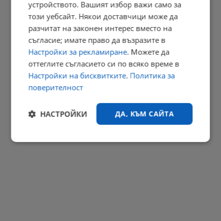
устройството. Вашият избор важи само за
Огнени торнада застрашават Европа
този уебсайт. Някои доставчици може да
20:46 | 8.8.2026 г.
разчитат на законен интерес вместо на
РЕКЛАМА
съгласие; имате право да възразите в
Настройки за рекламиране
. Можете да
оттеглите съгласието си по всяко време в
Настройки на бисквитките
.
Политика за
поверителност
НАСТРОЙКИ
ДА, КЪМ САЙТА
Строго
Ефективност
необходимо
Таргетиране
Функционалност