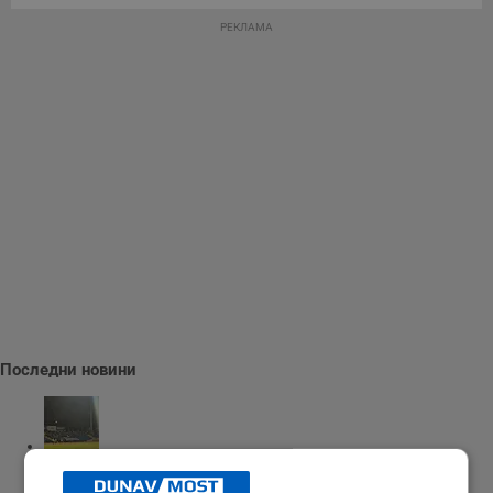
РЕКЛАМА
Последни новини
"Арда" надигра "Дунав"