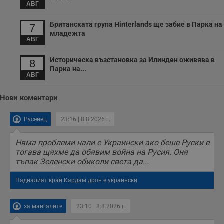
АВГ
с
п
о
Британската група Hinterlands ще забие в Парка на
7
р
младежта
п
АВГ
н
п
к
Историческа възстановка за Илинден оживява в
8
ч
п
Парка на...
АВГ
с
б
__cf_bm
29
Т
Cloudflare Inc.
Нови коментари
минути
с
.twitter.com
59
р
секунди
м
Русенец
23:16 | 8.8.2026 г.
б
о
у
Няма проблеми нали е Украински ако беше Руски е
п
тогава щяхме да обявим война на Русия. Оня
о
и
тъпак Зеленски обиколи света да...
т
Падналият край Кардам дрон е украински
receive-cookie-deprecation
.hit.gemius.pl
1 година
Т
с
с
н
за мангалите
23:10 | 8.8.2026 г.
н
п
б