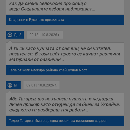
на посетителите.
как да смени белокосия пръскащ с
Той помага за
вода.Следващите избори наближават...
подобряване на
потребителския
опит, като
Кладенци в Русенско пресъхнаха
разбира как
потребителите се
ангажират с
различни
До 3
09:13 | 10.8.2026 г.
елементи на
уебсайта по
време на етапите
А ти си като чукчата от оня виц, не си читател,
на тестване.
писател си. В този сайт просто се качват различни
Gdyn
1 година
Тази бисквитка се
Gemius
материали от различни...
използва за
.hit.gemius.pl
събиране на
Тапа от коли блокира района край Дунав мост
анонимни
статистически
данни, свързани с
посещенията в
БГ
09:01 | 10.8.2026 г.
уебсайта на
потребителя, като
броя на
Абе Тагарев, що не хванеш пушката и не дадеш
посещенията,
средното време,
личен пример като отидеш да се биеш за Украйна,
прекарано на
след като ги разбираш тия работи...
уебсайта и какви
страници са били
заредени. Целта е
Тодор Тагарев: Има още една версия за взривилия се дрон
да се подобри
съдържанието на