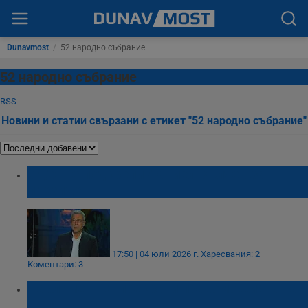
Dunavmost
/
52 народно събрание
52 народно събрание
RSS
Новини и статии свързани с етикет "52 народно събрание"
СДС ще подкрепи Даниел Вълчев за
президент
17:50 | 04 юли 2026 г.
Харесвания: 2
Коментари: 3
Парламентът прекрати правомощията на
Делян Добрев