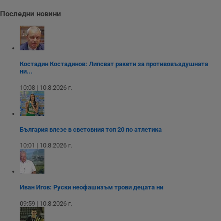
Последни новини
__RequestVerificationToken
Сесия
Т
Microsoft
п
Corporation
ф
www.dunavmost.com
з
п
и
п
A
Костадин Костадинов: Липсват ракети за противовъздушната
т
ни...
е
д
10:08 | 10.8.2026 г.
н
п
с
у
и
ф
България влезе в световния топ 20 по атлетика
н
м
Т
10:01 | 10.8.2026 г.
и
п
у
з
б
Иван Игов: Руски неофашизъм трови децата ни
VISITOR_PRIVACY_METADATA
5 месеца
Т
YouTube
4
с
.youtube.com
09:59 | 10.8.2026 г.
седмици
с
с
п