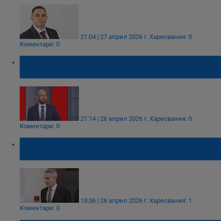
21:04 | 27 април 2026 г.
Харесвания: 0
Коментари: 0
Георги Клисурски: България чака над 1
милиард евро по ПВУ
21:14 | 26 април 2026 г.
Харесвания: 0
Коментари: 0
Служебният кабинет внесе в парламента
пакет от законодателни мерки
13:36 | 26 април 2026 г.
Харесвания: 1
Коментари: 0