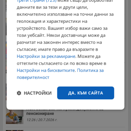
трети страни (723)
може също да обработват
15:20 | 4.8.2026 г.
данните ви за тези и други цели,
включително използване на точни данни за
Иван Демерджиев смени трима областни
геолокация и характеристики на
директори на...
устройството. Вашият избор важи само за
13:55 | 5.8.2026 г.
този уебсайт. Някои доставчици може да
разчитат на законен интерес вместо на
Георги Рачев: Горещини до второ пришествие
съгласие; имате право да възразите в
10:15 | 7.8.2026 г.
Настройки за рекламиране
. Можете да
Стотици хиляди пенсии ще бъдат намалени, ако...
оттеглите съгласието си по всяко време в
08:14 | 5.8.2026 г.
Настройки на бисквитките
.
Политика за
поверителност
Миа Халифа спечели 650 000 долара от титлата
на...
НАСТРОЙКИ
ДА, КЪМ САЙТА
20:08 | 22.7.2026 г.
НОИ обяви всички нужни документи за
Строго
Ефективност
пенсиониране
необходимо
12:26 | 20.7.2026 г.