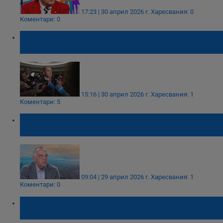
17:23 | 30 април 2026 г.
Харесвания: 0
Коментари: 0
Румен Радев: Държавната хазна е в
катастрофално състояние
15:16 | 30 април 2026 г.
Харесвания: 1
Коментари: 5
Антон Кутев: Започваме пълна ревизия на
кабинетите "Гюров" и "Желязков"
09:04 | 29 април 2026 г.
Харесвания: 1
Коментари: 0
Нов депутат от "ПБ" оваканти място в
общинския съвет в Борово