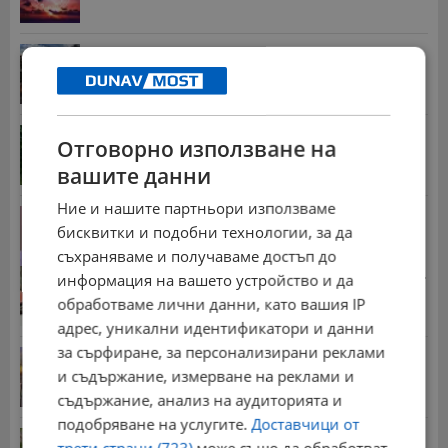
Две океански аномалии променят зимата в
Европа
13:36 | 9.8.2026 г.
Учителка от Русе се нуждае от спешно лечение
Отговорно използване на
17:22 | 9.8.2026 г.
вашите данни
Ние и нашите партньори използваме
Ричард Алибегов: В заведение с таратор за 10
евро...
бисквитки и подобни технологии, за да
18:03 | 9.8.2026 г.
съхраняваме и получаваме достъп до
Стотици хиляди пенсии ще бъдат намалени, ако...
информация на вашето устройство и да
08:14 | 5.8.2026 г.
обработваме лични данни, като вашия IP
адрес, уникални идентификатори и данни
за сърфиране, за персонализирани реклами
Българка поръча първия домашен робот за
домакинска...
и съдържание, измерване на реклами и
20:03 | 5.8.2026 г.
съдържание, анализ на аудиторията и
подобряване на услугите.
Доставчици от
Мъж загина след скок в реката до Къпиновския...