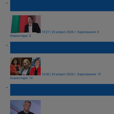
Националният съвет на БСП гласува
доверие на Крум Зарков
15:27 | 25 април 2026 г.
Харесвания: 0
Коментари: 0
Точно "0" русенци влизат в парламента от
ГЕРБ, ПП-ДБ и ДПС
10:00 | 24 април 2026 г.
Харесвания: 15
Коментари: 14
Иво Христов: Крахът на БСП затвори цяла
политическа ера