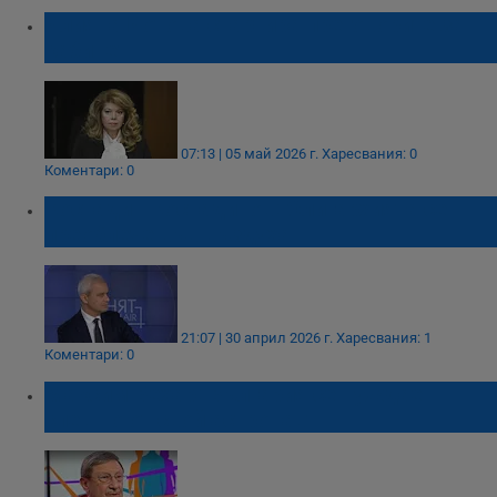
Илияна Йотова стартира преговорите за
кабинет
07:13 | 05 май 2026 г.
Харесвания: 0
Коментари: 0
Костадин Костадинов: Олигархията се
преоблече във въздуха
21:07 | 30 април 2026 г.
Харесвания: 1
Коментари: 0
Максим Бехар: България се нуждае
спешно от свой астронавт