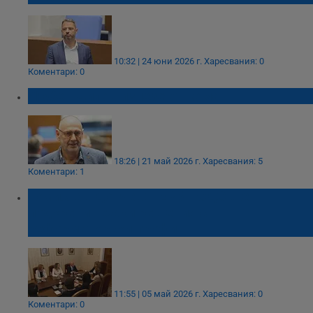
10:32 | 24 юни 2026 г.
Харесвания: 0
Коментари: 0
Любен Дилов излезе от кома
18:26 | 21 май 2026 г.
Харесвания: 5
Коментари: 1
Томислав Дончев: ГЕРБ - СДС ще
подкрепи тежки решения с
реформаторски профил
11:55 | 05 май 2026 г.
Харесвания: 0
Коментари: 0