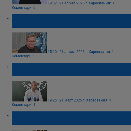
19:32 | 21 април 2026 г.
Харесвания: 0
Коментари: 0
Явор Дачков: Румен Радев срина напълно
старите системни партии
15:10 | 21 април 2026 г.
Харесвания: 1
Коментари: 0
Костадин Костадинов: Искаме властта, за
да преосновем България
19:26 | 21 март 2026 г.
Харесвания: 1
Коментари: 1
Илияна Йотова поема властта и стартира
„рулетката“ за служебен кабинет