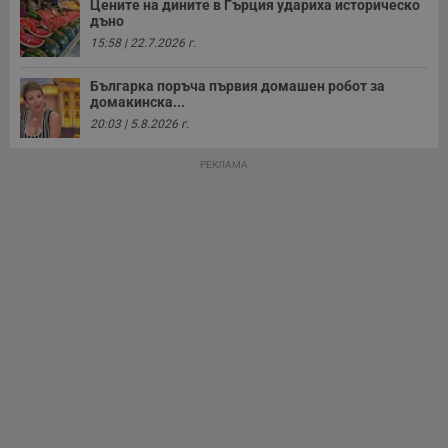
Цените на дините в Гърция удариха историческо
дъно
Таргетиране
Функционалност
15:58 | 22.7.2026 г.
Българка поръча първия домашен робот за
Некласифицирани
домакинска...
20:03 | 5.8.2026 г.
РЕКЛАМА
Строго необходимо
Ефективност
Таргетиране
Функционалност
Некласифицирани
Строго необходимите бисквитки позволяват основната
функционалност на уебсайта, като потребителско
влизане и управление на акаунта. Уебсайтът не може да
се използва правилно без строго необходими
бисквитки.
Валиден
Име
Доставчик
/
Домейн
О
до