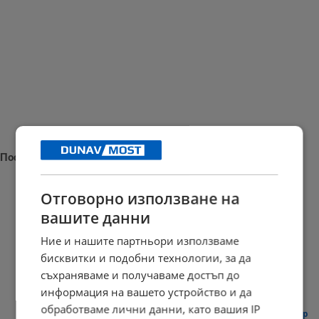
Последни новини
Отговорно използване на
вашите данни
Медикаменти за отслабване крият риск от косопад
Ние и нашите партньори използваме
07:20 | 6.8.2026 г.
бисквитки и подобни технологии, за да
съхраняваме и получаваме достъп до
информация на вашето устройство и да
обработваме лични данни, като вашия IP
Румен Радев ще посети терена за бъдещия космически център