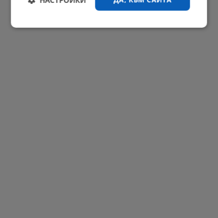
Строго
Ефективност
необходимо
Таргетиране
Функционалност
Некласифицирани
Строго необходимо
Ефективност
Таргетиране
Функционалност
Некласифицирани