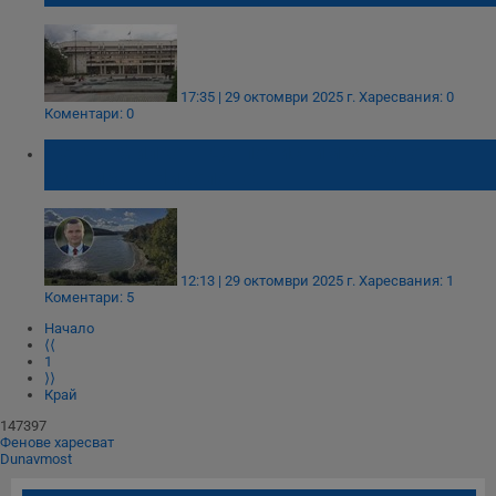
17:35 | 29 октомври 2025 г.
Харесвания: 0
Коментари: 0
Пенчо Милков: Да почистим заедно
язовира в Николово!
12:13 | 29 октомври 2025 г.
Харесвания: 1
Коментари: 5
Начало
⟨⟨
1
⟩⟩
Край
147397
Фенове харесват
Dunavmost