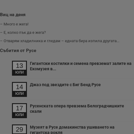
п
у
з
б
Виц на деня
VISITOR_PRIVACY_METADATA
5 месеца
Т
YouTube
– Много е жега!
4
с
.youtube.com
седмици
с
– Е, колко пък да е жега?
с
п
– Отварям хладилника и гледам – едната бира изпила другата...
и
п
Събития от Русе
т
в
с
Гигантски костилки и семена превземат залите на
з
13
с
Екомузея в...
п
ЮЛИ
о
р
Джаз под звездите с Биг Бенд Русе
п
14
н
п
ЮЛИ
к
ч
п
Русенската опера превзема Белоградчишките
17
с
скали
б
ЮЛИ
__cf_bm
29
Т
Cloudflare Inc.
минути
с
Музеят в Русе домакинства ушиването на
.twitter.com
29
59
р
гигантска рокля