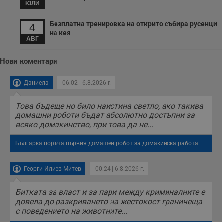
секунди
м
ЮЛИ
б
о
у
Безплатна тренировка на открито събира русенци
4
п
на кея
о
АВГ
и
т
Нови коментари
receive-cookie-deprecation
.hit.gemius.pl
1 година
Т
с
с
Даниела
06:02 | 6.8.2026 г.
н
н
п
Това бъдеще но било наистина светло, ако такива
б
п
домашни роботи бъдат абсолютно достъпни за
с
всяко домакинство, при това да не...
о
с
а
Българка поръча първия домашен робот за домакинска работа
р
у
з
з
Георги Илиев Митев
00:24 | 6.8.2026 г.
п
ASP.NET_SessionId
Сесия
Т
Microsoft
Битката за власт и за пари между криминалните е
с
Corporation
довела до разкриването на жестокост граничеща
D
www.dunavmost.com
с поведението на животните...
п
и