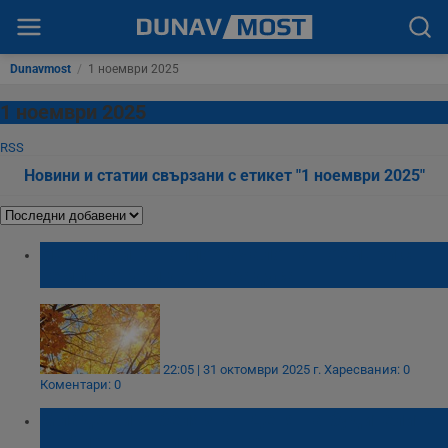
Dunavmost
/
1 ноември 2025
1 ноември 2025
RSS
Новини и статии свързани с етикет "1 ноември 2025"
Необичайно топло начало на ноември с
температури до 24 градуса
22:05 | 31 октомври 2025 г.
Харесвания: 0
Коментари: 0
​Младежи отбелязват Деня на будителите
с обмен на книги в Русе