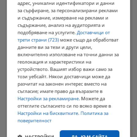
в...
адрес, уникални идентификатори и данни
за сърфиране, за персонализирани реклами
07:19 | 6.8.2026 г.
и съдържание, измерване на реклами и
съдържание, анализ на аудиторията и
подобряване на услугите.
Доставчици от
Честваме празника Преображение Господне
трети страни (723)
може също да обработват
данните ви за тези и други цели,
07:14 | 6.8.2026 г.
включително използване на точни данни за
геолокация и характеристики на
устройството. Вашият избор важи само за
Георги Кандев: Полицаите на улицата изнемогват заради...
този уебсайт. Някои доставчици може да
разчитат на законен интерес вместо на
23:15 | 5.8.2026 г.
съгласие; имате право да възразите в
Настройки за рекламиране
. Можете да
оттеглите съгласието си по всяко време в
Поляк преплува Балтийско море без сън и почивка
Настройки на бисквитките
.
Политика за
поверителност
23:09 | 5.8.2026 г.
РЕКЛАМА
НАСТРОЙКИ
ДА, КЪМ САЙТА